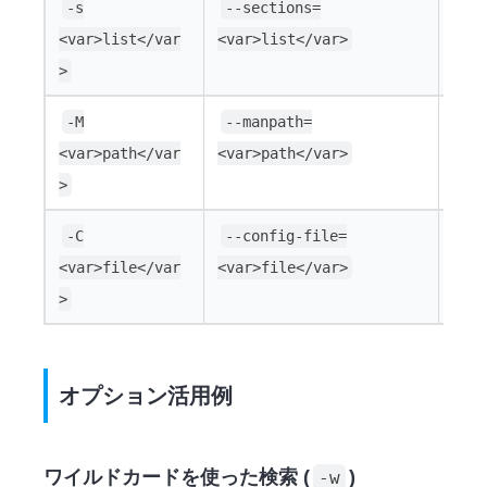
検索
-s
--sections=
ロン
<var>list</var
<var>list</var>
>
デフ
-M
--manpath=
<var>path</var
<var>path</var>
>
デフ
-C
--config-file=
<var>file</var
<var>file</var>
>
オプション活用例
ワイルドカードを使った検索 (
)
-w