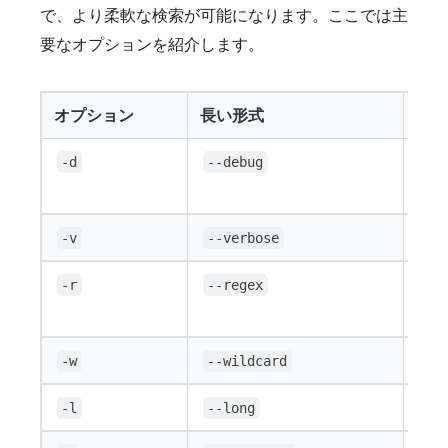
で、より柔軟な検索が可能になります。ここでは主
要なオプションを紹介します。
オプション
長い形式
説明
デバ
-d
--debug
す。
より
-v
--verbose
キー
-r
--regex
ター
キー
-w
--wildcard
説明
-l
--long