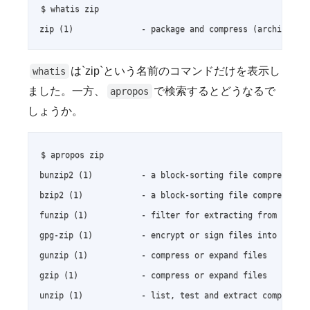
$ whatis zip

zip (1)              - package and compress (archive) f
は`zip`という名前のコマンドだけを表示し
whatis
ました。一方、
で検索するとどうなるで
apropos
しょうか。
$ apropos zip

bunzip2 (1)          - a block-sorting file compressor, 
bzip2 (1)            - a block-sorting file compressor, 
funzip (1)           - filter for extracting from a ZIP 
gpg-zip (1)          - encrypt or sign files into a GnuP
gunzip (1)           - compress or expand files

gzip (1)             - compress or expand files

unzip (1)            - list, test and extract compressed