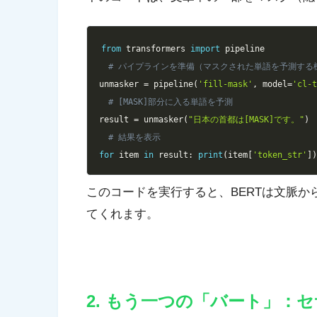
from
 transformers 
import
# パイプラインを準備（マスクされた単語を予測する
unmasker 
=
 pipeline
(
'fill-mask'
,
 model
=
'cl-
# [MASK]部分に入る単語を予測
result 
=
 unmasker
(
"日本の首都は[MASK]です。"
)
# 結果を表示
for
 item 
in
 result
:
print
(
item
[
'token_str'
]
このコードを実行すると、BERTは文脈
てくれます。
2. もう一つの「バート」：