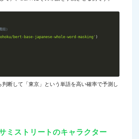
Copy
機能）
tohoku/bert-base-japanese-whole-word-masking'
)
)
から判断して「東京」という単語を高い確率で予測し
セサミストリートのキャラクター