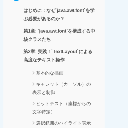
はじめに：なぜ`java.awt.font`を学
ぶ必要があるのか？
第1章: `java.awt.font`を構成する中
核クラスたち
第2章: 実践！`TextLayout`による
高度なテキスト操作
基本的な描画
キャレット（カーソル）の
表示と制御
ヒットテスト（座標からの
文字特定）
選択範囲のハイライト表示