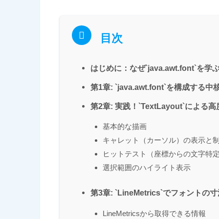
目次
はじめに：なぜ`java.awt.font`
第1章: `java.awt.font`を構成す
第2章: 実践！`TextLayout`に
基本的な描画
キャレット（カーソル）の表示と
ヒットテスト（座標からの文字特
選択範囲のハイライト表示
第3章: `LineMetrics`でフォン
LineMetricsから取得できる情報