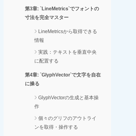
第3章: `LineMetrics`でフォントの
寸法を完全マスター
LineMetricsから取得できる
情報
実践：テキストを垂直中央
に配置する
第4章: `GlyphVector`で文字を自在
に操る
GlyphVectorの生成と基本操
作
個々のグリフのアウトライ
ンを取得・操作する