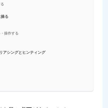
する
在に操る
得・操作する
エイリアシングとヒンティング