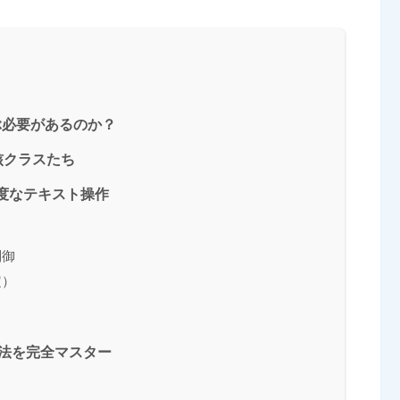
を学ぶ必要があるのか？
る中核クラスたち
よる高度なテキスト操作
制御
定）
トの寸法を完全マスター