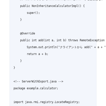
    public NonInheritanceCalculatorImpl() {

        super();

    }

    @Override

    public int add(int a, int b) throws RemoteException 
        System.out.println("クライアントから add(" + a 
        return a + b;

    }

}

<!-- ServerWithExport.java -->

package example.calculator;

import java.rmi.registry.LocateRegistry;
