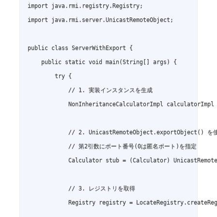
import java.rmi.registry.Registry;

import java.rmi.server.UnicastRemoteObject;

public class ServerWithExport {

    public static void main(String[] args) {

        try {

            // 1. 実装インスタンスを生成

            NonInheritanceCalculatorImpl calculatorImpl 
            // 2. UnicastRemoteObject.exportObjec
            // 第2引数にポート番号(0は匿名ポート)を指定

            Calculator stub = (Calculator) UnicastRemote
            // 3. レジストリを取得

            Registry registry = LocateRegistry.createReg