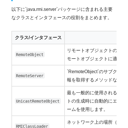
以下に`java.rmi.server`パッケージに含まれる主要
なクラスとインタフェースの役割をまとめます。
クラス/インタフェース
リモートオブジェクトの基底クラスです。`
RemoteObject
モートオブジェクトに適した
`RemoteObject`の
RemoteServer
報を取得するメソッドなどを
最も一般的に使用されるリモ
トの生成時に自動的にエクス
UnicastRemoteObject
ームを使用します。
ネットワーク上の場所（UR
RMIClassLoader