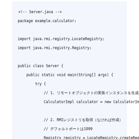
<!-- Server.java -->

package example.calculator;

import java.rmi.registry.LocateRegistry;

import java.rmi.registry.Registry;

public class Server {

    public static void main(String[] args) {

        try {

            // 1. リモートオブジェクトの実装インスタンスを生成

            CalculatorImpl calculator = new CalculatorIm
            // 2. RMIレジストリを取得（なければ作成）

            // デフォルトポートは1099

            Registry registry = LocateRegistry.createReg