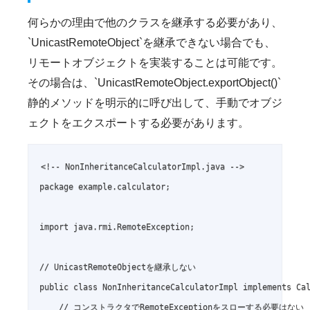
何らかの理由で他のクラスを継承する必要があり、
`UnicastRemoteObject`を継承できない場合でも、
リモートオブジェクトを実装することは可能です。
その場合は、`UnicastRemoteObject.exportObject()`
静的メソッドを明示的に呼び出して、手動でオブジ
ェクトをエクスポートする必要があります。
<!-- NonInheritanceCalculatorImpl.java -->

package example.calculator;

import java.rmi.RemoteException;

// UnicastRemoteObjectを継承しない

public class NonInheritanceCalculatorImpl implements Cal
    // コンストラクタでRemoteExceptionをスローする必要はない
