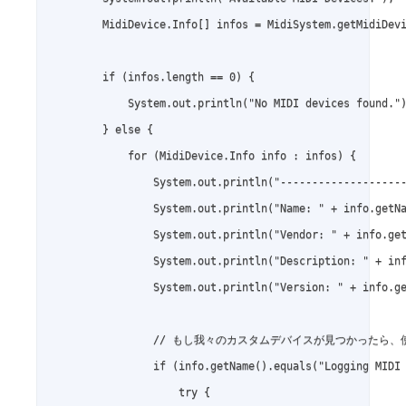
        MidiDevice.Info[] infos = MidiSystem.getMidiDevi
        if (infos.length == 0) {

            System.out.println("No MIDI devices found.")
        } else {

            for (MidiDevice.Info info : infos) {

                System.out.println("--------------------
                System.out.println("Name: " + info.getNa
                System.out.println("Vendor: " + info.get
                System.out.println("Description: " + inf
                System.out.println("Version: " + info.ge
                // もし我々のカスタムデバイスが見つかったら、
                if (info.getName().equals("Logging MIDI 
                    try {
