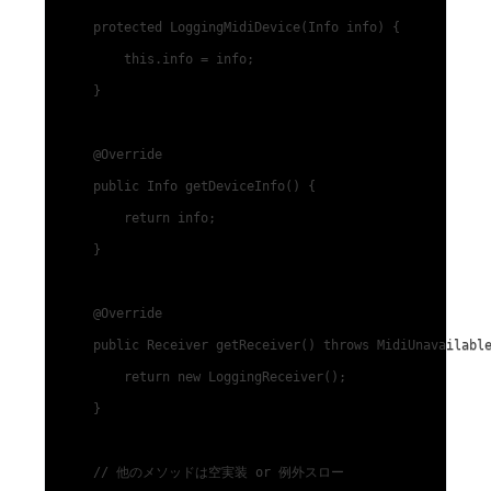
    protected LoggingMidiDevice(Info info) {

        this.info = info;

    }

    @Override

    public Info getDeviceInfo() {

        return info;

    }

    @Override

    public Receiver getReceiver() throws MidiUnavailable
        return new LoggingReceiver();

    }

    // 他のメソッドは空実装 or 例外スロー
