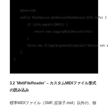
    @Override

    public MidiDevice getDevice(MidiDevice.Info info) {

        if (info.equals(INFO)) {

            return new LoggingMidiDevice(info);

        }

        throw new IllegalArgumentException("Device not s
    }

}

3.2 `MidiFileReader` – カスタムMIDIファイル形式
の読み込み
標準MIDIファイル（SMF, 拡張子.mid）以外の、独