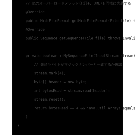
    // 他のオーバーロードメソッド(File, URL)も同様に実装する

    @Override

    public MidiFileFormat getMidiFileFormat(File file) t
    @Override

    public Sequence getSequence(File file) throws Invali
    private boolean isMySequenceFile(InputStream stream)
        // 先頭4バイトがマジックナンバーと一致するか確認

        stream.mark(4);

        byte[] header = new byte;

        int bytesRead = stream.read(header);

        stream.reset();

        return bytesRead == 4 && java.util.Arrays.equals
    }

}
