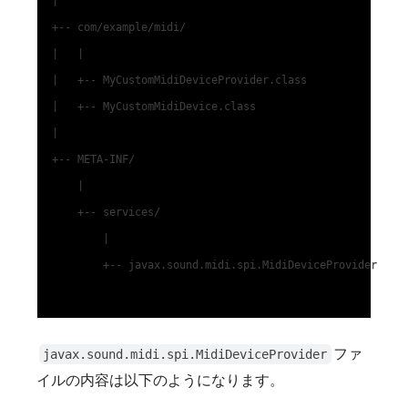
|

+-- com/example/midi/

|   |

|   +-- MyCustomMidiDeviceProvider.class

|   +-- MyCustomMidiDevice.class

|

+-- META-INF/

    |

    +-- services/

        |

        +-- javax.sound.midi.spi.MidiDeviceProvider

ファ
javax.sound.midi.spi.MidiDeviceProvider
イルの内容は以下のようになります。