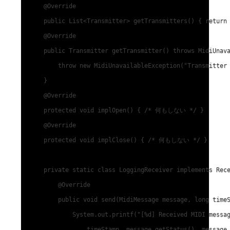
    @Override

    public List<Transmitter> getTransmitters() { return 
    @Override

    public Transmitter getTransmitter() throws MidiUnava
        throw new MidiUnavailableException("Transmitter 
    }

    @Override

    protected void implOpen() { /* 何もしない */ }

    @Override

    protected void implClose() { /* 何もしない */ }

    private static class LoggingReceiver implements Rece
        @Override

        public void send(MidiMessage message, long timeS
            System.out.printf("[%d] Received MIDI messag
                timeStamp, message.getStatus(), message.