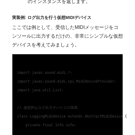
のインスタンスを返します。
実装例: ログ出力を行う仮想MIDIデバイス
ここでは例として、受信したMIDIメッセージをコ
ンソールに出力するだけの、非常にシンプルな仮想
デバイスを考えてみましょう。
import javax.sound.midi.*;

import javax.sound.midi.spi.MidiDeviceProvider;

import java.util.List;

// 仮想的なログ出力デバイスの実装

class LoggingMidiDevice extends AbstractMidiDevice {

    private final Info info;
