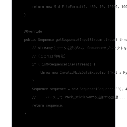
        return new MidiFileFormat(1, 480, 10, 12000, 100
    }

    @Override

    public Sequence getSequence(InputStream stream) thro
        // streamからデータを読み込み、Sequenceオブジェクト
        // (ここでは簡略化)

        if (!isMySequenceFile(stream)) {

            throw new InvalidMidiDataException("Not a My
        }

        Sequence sequence = new Sequence(Sequence.PPQ, 4
        // ... パースしてTrackとMidiEventを追加する処理 ...

        return sequence;

    }
