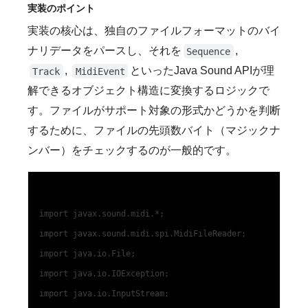
実装のポイント
実装の核心は、独自のファイルフォーマットのバイ
ナリデータをパースし、それを
,
Sequence
,
といったJava Sound APIが理
Track
MidiEvent
解できるオブジェクト構造に変換するロジックで
す。ファイルがサポート対象の形式かどうかを判断
するために、ファイルの先頭数バイト（マジックナ
ンバー）をチェックするのが一般的です。
import javax.sound.midi.*;

import javax.sound.midi.spi.MidiFileReader;

import java.io.File;

import java.io.IOException;

import java.io.InputStream;
