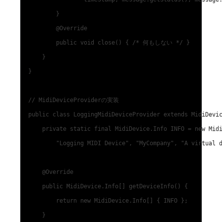
        }

        @Override

        public void close() { /* 何もしない */ }

    }

}

// MidiDeviceProviderの実装

public class LoggingMidiDeviceProvider extends MidiDevic
    private static final MidiDevice.Info INFO = new Midi
        "Logging MIDI Device", "MyCompany", "A virtual d
    @Override

    public MidiDevice.Info[] getDeviceInfo() {

        return new MidiDevice.Info[] { INFO };

    }
