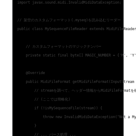
import javax.sound.midi.InvalidMidiDataException;

// 架空のカスタムフォーマット(.myseq)を読み込むリーダー

public class MySequenceFileReader extends MidiFileReader
    // カスタムフォーマットのマジックナンバー

    private static final byte[] MAGIC_NUMBER = {'M', 'Y'
    @Override

    public MidiFileFormat getMidiFileFormat(InputStream 
        // streamを調べて、ヘッダー情報からMidiFileFormatを
        // (ここでは簡略化)

        if (!isMySequenceFile(stream)) {

            throw new InvalidMidiDataException("Not a My
        }

        // ... パース処理 ...
