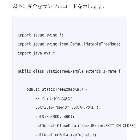
以下に完全なサンプルコードを示します。
import javax.swing.*;

import javax.swing.tree.DefaultMutableTreeNode;

import java.awt.*;

public class StaticTreeExample extends JFrame {

    public StaticTreeExample() {

        // ウィンドウの設定

        setTitle("静的JTreeのサンプル");

        setSize(300, 400);

        setDefaultCloseOperation(JFrame.EXIT_ON_CLOSE);

        setLocationRelativeTo(null);
