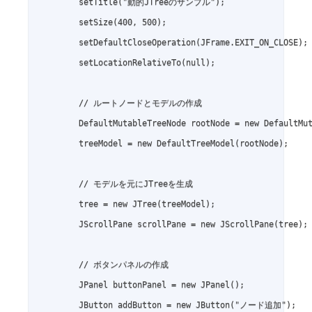
        setTitle("動的JTreeのサンプル");

        setSize(400, 500);

        setDefaultCloseOperation(JFrame.EXIT_ON_CLOSE);

        setLocationRelativeTo(null);

        // ルートノードとモデルの作成

        DefaultMutableTreeNode rootNode = new DefaultMu
        treeModel = new DefaultTreeModel(rootNode);

        // モデルを元にJTreeを生成

        tree = new JTree(treeModel);

        JScrollPane scrollPane = new JScrollPane(tree);

        // ボタンパネルの作成

        JPanel buttonPanel = new JPanel();

        JButton addButton = new JButton("ノード追加");
