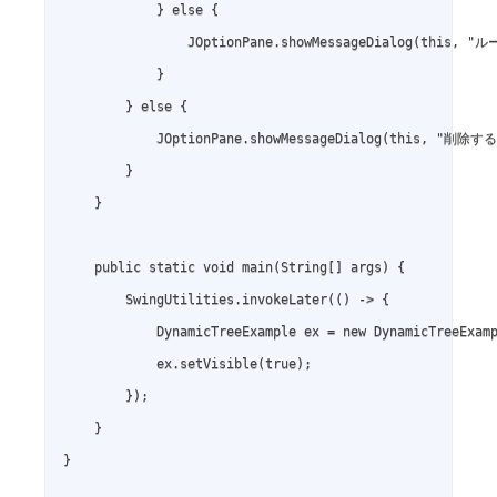
            } else {

                JOptionPane.showMessageDialog(this
            }

        } else {

            JOptionPane.showMessageDialog(this, "削
        }

    }

    public static void main(String[] args) {

        SwingUtilities.invokeLater(() -> {

            DynamicTreeExample ex = new DynamicTreeExamp
            ex.setVisible(true);

        });

    }

}
