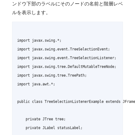
ンドウ下部のラベルにそのノードの名前と階層レベ
ルを表示します。
import javax.swing.*;

import javax.swing.event.TreeSelectionEvent;

import javax.swing.event.TreeSelectionListener;

import javax.swing.tree.DefaultMutableTreeNode;

import javax.swing.tree.TreePath;

import java.awt.*;

public class TreeSelectionListenerExample extends JFrame
    private JTree tree;

    private JLabel statusLabel;
