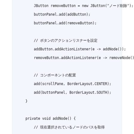
        JButton removeButton = new JButton("ノード削除");

        buttonPanel.add(addButton);

        buttonPanel.add(removeButton);

        // ボタンのアクションリスナーを設定

        addButton.addActionListener(e -> addNode());

        removeButton.addActionListener(e -> removeNode()
        // コンポーネントの配置

        add(scrollPane, BorderLayout.CENTER);

        add(buttonPanel, BorderLayout.SOUTH);

    }

    private void addNode() {

        // 現在選択されているノードのパスを取得
