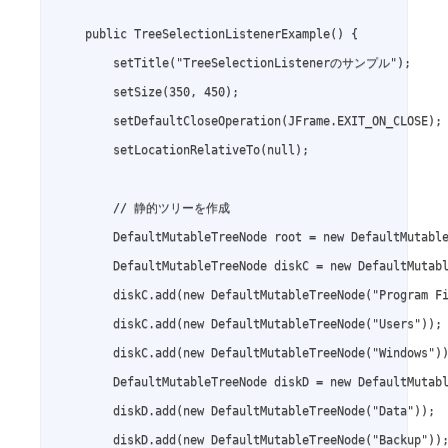
    public TreeSelectionListenerExample() {

        setTitle("TreeSelectionListenerのサンプル");

        setSize(350, 450);

        setDefaultCloseOperation(JFrame.EXIT_ON_CLOSE);

        setLocationRelativeTo(null);

        // 静的ツリーを作成

        DefaultMutableTreeNode root = new DefaultMutable
        DefaultMutableTreeNode diskC = new DefaultMuta
        diskC.add(new DefaultMutableTreeNode("Program Fi
        diskC.add(new DefaultMutableTreeNode("Users"));

        diskC.add(new DefaultMutableTreeNode("Windows"))
        DefaultMutableTreeNode diskD = new DefaultMuta
        diskD.add(new DefaultMutableTreeNode("Data"));

        diskD.add(new DefaultMutableTreeNode("Backup"));