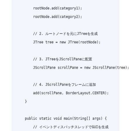
        rootNode.add(category1);

        rootNode.add(category2);

        // 2. ルートノードを元にJTreeを生成

        JTree tree = new JTree(rootNode);

        // 3. JTreeをJScrollPaneに配置

        JScrollPane scrollPane = new JScrollPane(tree);

        // 4. JScrollPaneをフレームに追加

        add(scrollPane, BorderLayout.CENTER);

    }

    public static void main(String[] args) {

        // イベントディスパッチスレッドでGUIを生成
