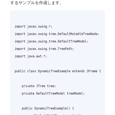
するサンプルを作成します。
import javax.swing.*;

import javax.swing.tree.DefaultMutableTreeNode;

import javax.swing.tree.DefaultTreeModel;

import javax.swing.tree.TreePath;

import java.awt.*;

public class DynamicTreeExample extends JFrame {

    private JTree tree;

    private DefaultTreeModel treeModel;

    public DynamicTreeExample() {
