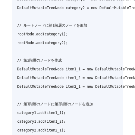
DefaultMutableTreeNode category2 = new DefaultMutableT
// ルートノードに第1階層のノードを追加

rootNode.add(category1);

rootNode.add(category2);

// 第2階層のノードを作成

DefaultMutableTreeNode item1_1 = new DefaultMutableTre
DefaultMutableTreeNode item1_2 = new DefaultMutableTre
DefaultMutableTreeNode item2_1 = new DefaultMutableTre
// 第1階層のノードに第2階層のノードを追加

category1.add(item1_1);

category1.add(item1_2);

category2.add(item2_1);
