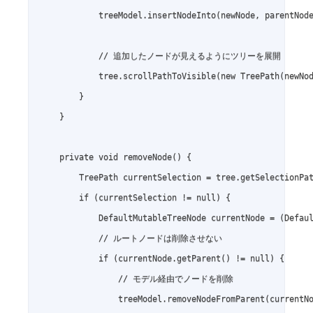
            treeModel.insertNodeInto(newNode, parentNode
            // 追加したノードが見えるようにツリーを展開

            tree.scrollPathToVisible(new TreePath(newNod
        }

    }

    private void removeNode() {

        TreePath currentSelection = tree.getSelectionPat
        if (currentSelection != null) {

            DefaultMutableTreeNode currentNode = (Defaul
            // ルートノードは削除させない

            if (currentNode.getParent() != null) {

                // モデル経由でノードを削除

                treeModel.removeNodeFromParent(currentNo