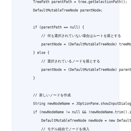
        TreePath parentPath = tree.getSelectionPath();

        DefaultMutableTreeNode parentNode;

        if (parentPath == null) {

            // 何も選択されていない場合はルートを親とする

            parentNode = (DefaultMutableTreeNode) treeMo
        } else {

            // 選択されているノードを親とする

            parentNode = (DefaultMutableTreeNode) parent
        }

        // 新しいノードを作成

        String newNodeName = JOptionPane.showInpu
        if (newNodeName != null && !newNodeName.trim().i
            DefaultMutableTreeNode newNode = new Default
            // モデル経由でノードを挿入
