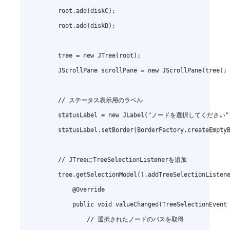
        root.add(diskC);

        root.add(diskD);

        tree = new JTree(root);

        JScrollPane scrollPane = new JScrollPane(tree);

        // ステータス表示用のラベル

        statusLabel = new JLabel("ノードを選択してください")
        statusLabel.setBorder(BorderFactory.createEmptyB
        // JTreeにTreeSelectionListenerを追加

        tree.getSelectionModel().addTreeSelectionListene
            @Override

            public void valueChanged(TreeSelectionEvent 
                // 選択されたノードのパスを取得
