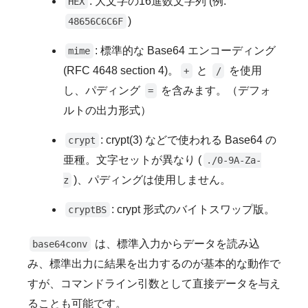
: 大文字の16進数文字列 (例:
HEX
)
48656C6C6F
: 標準的な Base64 エンコーディング
mime
(RFC 4648 section 4)。
と
を使用
+
/
し、パディング
を含みます。（デフォ
=
ルトの出力形式）
: crypt(3) などで使われる Base64 の
crypt
亜種。文字セットが異なり (
./0-9A-Za-
)、パディングは使用しません。
z
: crypt 形式のバイトスワップ版。
cryptBS
は、標準入力からデータを読み込
base64conv
み、標準出力に結果を出力するのが基本的な動作で
すが、コマンドライン引数として直接データを与え
ることも可能です。