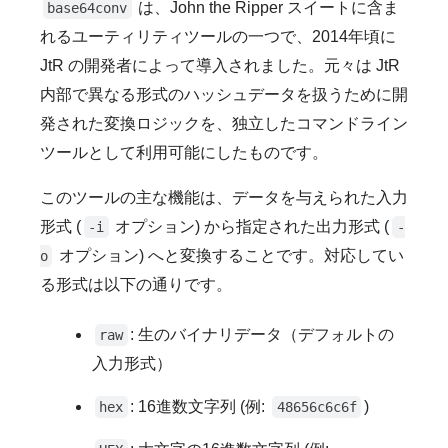
は、John the Ripper スイートに含ま
base64conv
れるユーティリティツールの一つで、2014年頃に
JtR の開発者によって導入されました。元々は JtR
内部で異なる形式のハッシュデータを扱うために開
発された変換ロジックを、独立したコマンドライン
ツールとして利用可能にしたものです。
このツールの主な機能は、データを与えられた入力
形式 (
オプション) から指定された出力形式 (
-i
-
オプション) へと変換することです。対応してい
o
る形式は以下の通りです。
: 生のバイナリデータ（デフォルトの
raw
入力形式）
: 16進数文字列 (例:
)
hex
48656c6c6f