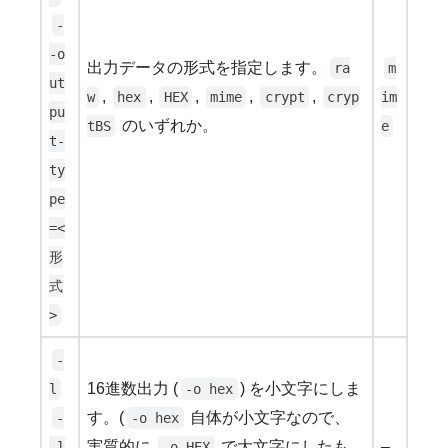
-
-o
出力データの形式を指定します。
ra
m
ut
,
,
,
,
,
w
hex
HEX
mime
crypt
cryp
im
pu
のいずれか。
tBS
e
t-
ty
pe
=<
形
式
>
-
16進数出力 (
) を小文字にしま
l
-o hex
す。(
自体が小文字なので、
-
-o hex
実質的に
で大文字にしたも
–
-l
-o HEX