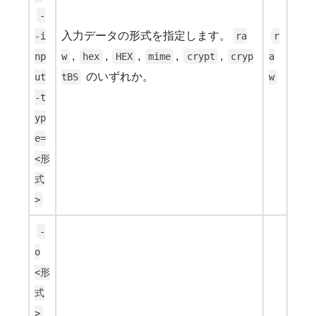
-
入力データの形式を指定します。
-i
ra
r
,
,
,
,
,
np
w
hex
HEX
mime
crypt
cryp
a
のいずれか。
ut
tBS
w
-t
yp
e=
<形
式
>
-
o
<形
式
>