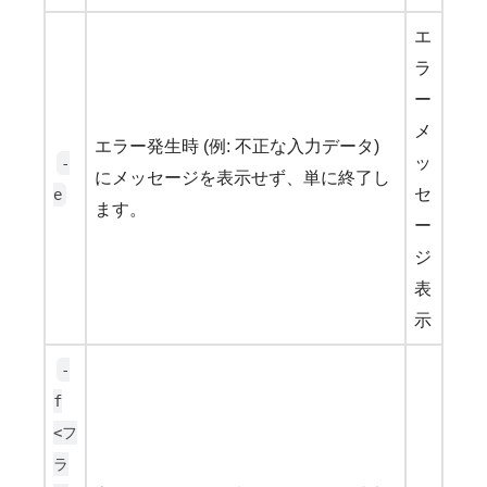
エ
ラ
ー
メ
エラー発生時 (例: 不正な入力データ)
ッ
-
にメッセージを表示せず、単に終了し
セ
e
ます。
ー
ジ
表
示
-
f
<フ
ラ