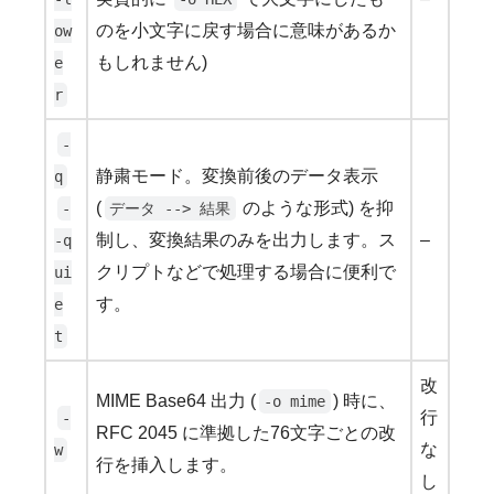
のを小文字に戻す場合に意味があるか
ow
もしれません)
e
r
-
静粛モード。変換前後のデータ表示
q
(
のような形式) を抑
-
データ --> 結果
制し、変換結果のみを出力します。ス
–
-q
クリプトなどで処理する場合に便利で
ui
す。
e
t
改
MIME Base64 出力 (
) 時に、
-o mime
行
-
RFC 2045 に準拠した76文字ごとの改
な
w
行を挿入します。
し