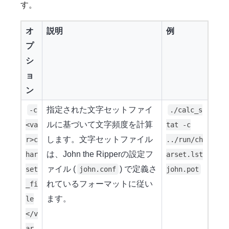
す。
オ
説明
例
プ
シ
ョ
ン
指定された文字セットファイ
-c
./calc_s
ルに基づいて文字頻度を計算
<va
tat -c
します。文字セットファイル
r>c
../run/ch
は、John the Ripperの設定フ
har
arset.lst
ァイル (
) で定義さ
set
john.conf
john.pot
れているフォーマットに従い
_fi
ます。
le
</v
ar