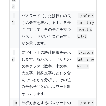
>
パスワード（または行）の長
-
./calc_s
さの分布を表示します。各長
l
tat -l my
さに対して、その長さを持つ
_wordlis
パスワードがいくつ存在する
t.txt
かを示します。
文字セットの統計情報を表示
-
./calc_s
します。各パスワードがどの
s
tat -s jo
文字クラス（数字、小文字、
hn.pot
大文字、特殊文字など）を含
んでいるかを分析し、その組
み合わせごとのパスワード数
を出力します。
分析対象とするパスワードの
-m
./calc_s