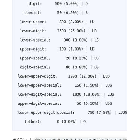
     digit:      500 (5.00%) | D

   special:       50 (0.50%) | S

 lower+upper:      800 (8.00%) | LU

 lower+digit:     2500 (25.00%) | LD

 lower+special:      300 (3.00%) | LS

 upper+digit:      100 (1.00%) | UD

 upper+special:       20 (0.20%) | US

 digit+special:       80 (0.80%) | DS

lower+upper+digit:     1200 (12.00%) | LUD

lower+upper+special:      150 (1.50%) | LUS

lower+digit+special:     1800 (18.00%) | LDS

upper+digit+special:       50 (0.50%) | UDS

lower+upper+digit+special:      750 (7.50%) | LUDS

   (other):       0 (0.00%) | O