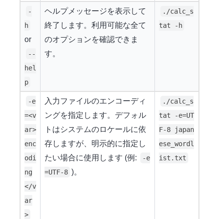
ヘルプメッセージを表示して
-
./calc_s
終了します。利用可能な全て
h
tat -h
or
のオプションを確認できま
す。
--
hel
p
入力ファイルのエンコーディ
-e
./calc_s
ングを指定します。デフォル
=<v
tat -e=UT
トはシステムのロケールに依
ar>
F-8 japan
存しますが、明示的に指定し
enc
ese_wordl
たい場合に使用します (例:
odi
-e
ist.txt
)。
ng
=UTF-8
</v
ar
>