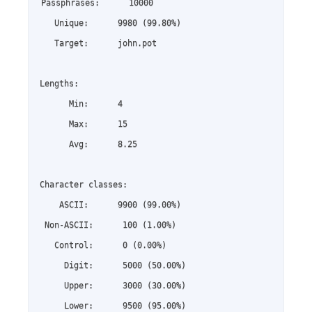
Passphrases:      10000

   Unique:      9980 (99.80%)

   Target:      john.pot

Lengths:

      Min:      4

      Max:      15

      Avg:      8.25

Character classes:

    ASCII:      9900 (99.00%)

 Non-ASCII:      100 (1.00%)

   Control:      0 (0.00%)

     Digit:      5000 (50.00%)

     Upper:      3000 (30.00%)

     Lower:      9500 (95.00%)
