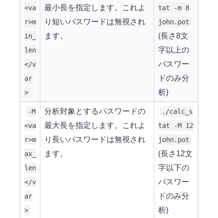
最小長を指定します。これよ
<va
tat -m 8
り短いパスワードは無視され
r>m
john.pot
ます。
(長さ8文
in_
字以上の
len
パスワー
</v
ドのみ分
ar
析)
>
分析対象とするパスワードの
-M
./calc_s
最大長を指定します。これよ
<va
tat -M 12
り長いパスワードは無視され
r>m
john.pot
ます。
(長さ12文
ax_
字以下の
len
パスワー
</v
ドのみ分
ar
析)
>