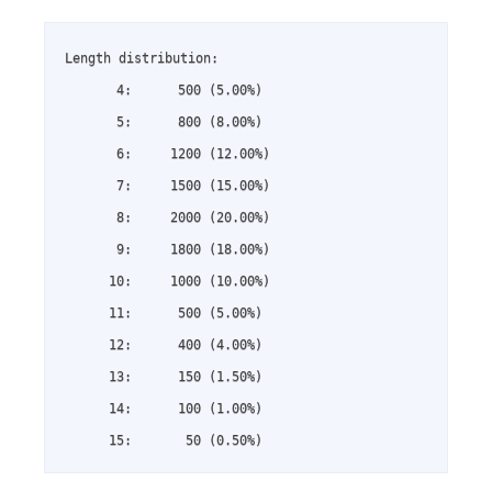
Length distribution:

       4:      500 (5.00%)

       5:      800 (8.00%)

       6:     1200 (12.00%)

       7:     1500 (15.00%)

       8:     2000 (20.00%)

       9:     1800 (18.00%)

      10:     1000 (10.00%)

      11:      500 (5.00%)

      12:      400 (4.00%)

      13:      150 (1.50%)

      14:      100 (1.00%)

      15:       50 (0.50%)