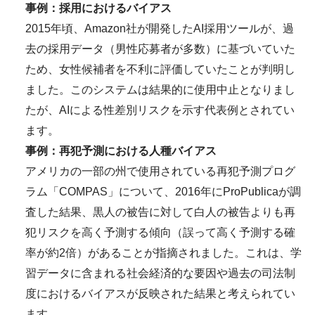
事例：採用におけるバイアス
2015年頃、Amazon社が開発したAI採用ツールが、過
去の採用データ（男性応募者が多数）に基づいていた
ため、女性候補者を不利に評価していたことが判明し
ました。このシステムは結果的に使用中止となりまし
たが、AIによる性差別リスクを示す代表例とされてい
ます。
事例：再犯予測における人種バイアス
アメリカの一部の州で使用されている再犯予測プログ
ラム「COMPAS」について、2016年にProPublicaが調
査した結果、黒人の被告に対して白人の被告よりも再
犯リスクを高く予測する傾向（誤って高く予測する確
率が約2倍）があることが指摘されました。これは、学
習データに含まれる社会経済的な要因や過去の司法制
度におけるバイアスが反映された結果と考えられてい
ます。