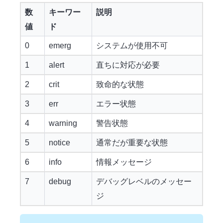
数
キーワー
説明
値
ド
0
emerg
システムが使用不可
1
alert
直ちに対応が必要
2
crit
致命的な状態
3
err
エラー状態
4
warning
警告状態
5
notice
通常だが重要な状態
6
info
情報メッセージ
7
debug
デバッグレベルのメッセー
ジ