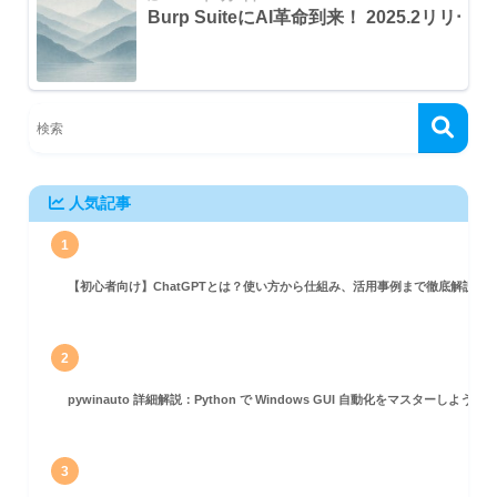
Burp SuiteにAI革命到
ncoding)
s > Intruder`)
e Pools`)
人気記事
1
er bomb)
【初心者向け】ChatGPTとは？使い方から仕組み、活用事例まで徹底解説
r)
ve Grep)
2
pywinauto 詳細解説：Python で Windows GUI 自動化をマスターしよう！
3