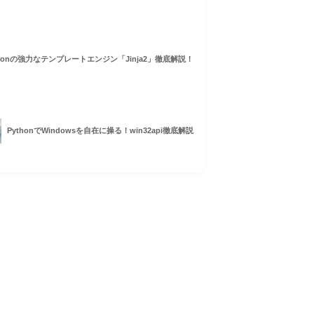
プラットフォームの使い方
thonの強力なテンプレートエンジン「Jinja2」徹底解説！
PythonでWindowsを自在に操る！win32api徹底解説