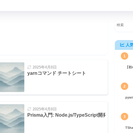
人
1
2025年4月8日
【初
yarnコマンド チートシート
2
pyw
2025年4月8日
Prisma入門: Node.js/TypeScript開発者のた
3
TS