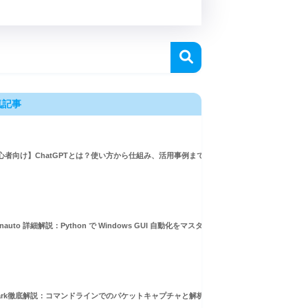
気記事
心者向け】ChatGPTとは？使い方から仕組み、活用事例まで徹底解説
inauto 詳細解説：Python で Windows GUI 自動化をマスターしよう！
めの次世代ORM
hark徹底解説：コマンドラインでのパケットキャプチャと解析ガイド