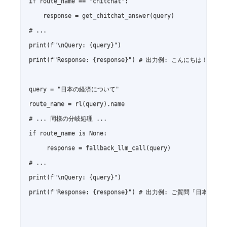
if route_name == "chitchat":

    response = get_chitchat_answer(query)

# ...

print(f"\nQuery: {query}")

print(f"Response: {response}") # 出力例: こんにちは！お元
query = "日本の経済について"

route_name = rl(query).name

# ... 同様の分岐処理 ...

if route_name is None:

     response = fallback_llm_call(query)

# ...

print(f"\nQuery: {query}")

print(f"Response: {response}") # 出力例: ご質問