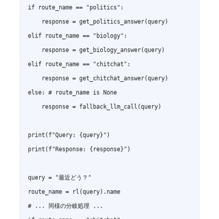
if route_name == "politics":

    response = get_politics_answer(query)

elif route_name == "biology":

    response = get_biology_answer(query)

elif route_name == "chitchat":

    response = get_chitchat_answer(query)

else: # route_name is None

    response = fallback_llm_call(query)

print(f"Query: {query}")

print(f"Response: {response}")

query = "最近どう？"

route_name = rl(query).name

# ... 同様の分岐処理 ...
