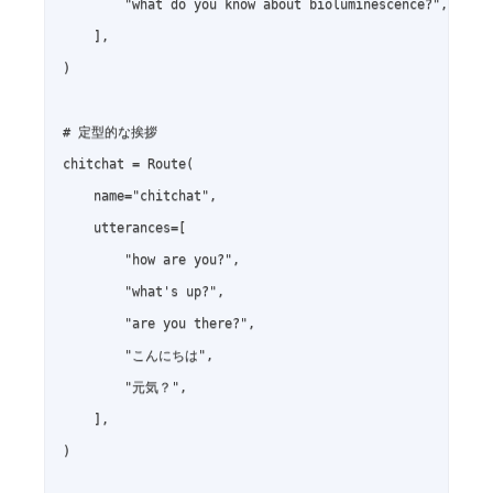
        "what do you know about bioluminescence?",

    ],

)

# 定型的な挨拶

chitchat = Route(

    name="chitchat",

    utterances=[

        "how are you?",

        "what's up?",

        "are you there?",

        "こんにちは",

        "元気？",

    ],

)
