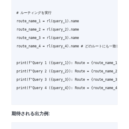
# ルーティングを実行

route_name_1 = rl(query_1).name

route_name_2 = rl(query_2).name

route_name_3 = rl(query_3).name

route_name_4 = rl(query_4).name # どのルートにも一致しな
print(f"Query 1 ({query_1}): Route = {route_name_1}")

print(f"Query 2 ({query_2}): Route = {route_name_2}")

print(f"Query 3 ({query_3}): Route = {route_name_3}")

print(f"Query 4 ({query_4}): Route = {route_name_4}")

期待される出力例: