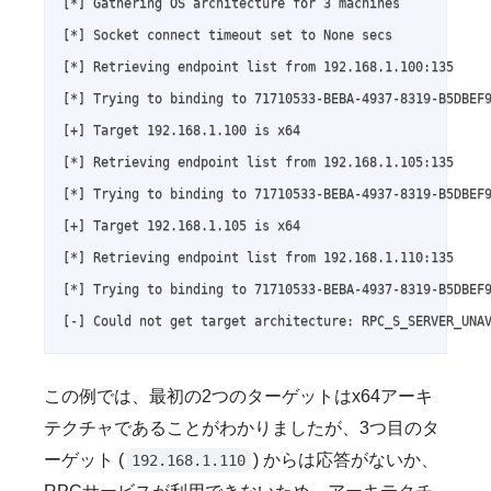
[*] Gathering OS architecture for 3 machines

[*] Socket connect timeout set to None secs

[*] Retrieving endpoint list from 192.168.1.100:135

[*] Trying to binding to 71710533-BEBA-4937-8319-B5DBEF9
[+] Target 192.168.1.100 is x64

[*] Retrieving endpoint list from 192.168.1.105:135

[*] Trying to binding to 71710533-BEBA-4937-8319-B5DBEF9
[+] Target 192.168.1.105 is x64

[*] Retrieving endpoint list from 192.168.1.110:135

[*] Trying to binding to 71710533-BEBA-4937-8319-B5DBEF9
[-] Could not get target architecture: RPC_S_SERVER_UNA
この例では、最初の2つのターゲットはx64アーキ
テクチャであることがわかりましたが、3つ目のタ
ーゲット (
) からは応答がないか、
192.168.1.110