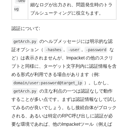
-deb
細なログが出力され、問題発生時のトラ
ug
ブルシューティングに役立ちます。
認証について:
のヘルプメッセージには明示的な認
getArch.py
証オプション（
,
,
な
-hashes
-user
-password
ど）は表示されませんが、Impacket の他のスクリ
プトと同様に、ターゲット文字列内に認証情報を含
める形式が利用できる場合があります（例:
）。しかし、
domain/user:password@target_ip
の主な利点の一つは認証なしで動作
getArch.py
することが多い点です。まずは認証情報なしで試し
てみるのが良いでしょう。もし接続自体がブロック
される、あるいは特定のRPC呼び出しに認証が必
要な環境であれば、他のImpacketツール（例えば