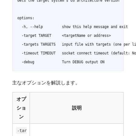
Gets the target system's OS architecture version

options:

  -h, --help         show this help message and exit

  -target TARGET     <targetName or address>

  -targets TARGETS   input file with targets (one per li
  -timeout TIMEOUT   socket connect timeout (default: No
  -debug             Turn DEBUG output ON
主なオプションを解説します。
オプ
ショ
説明
ン
-tar