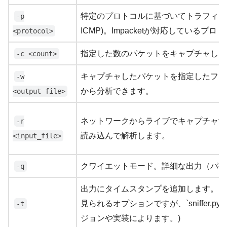
特定のプロトコルに基づいてトラフィックをフ
-p
ICMP)。Impacketが対応しているプ
<protocol>
指定した数のパケットをキャプチャした
-c <count>
キャプチャしたパケットを指定したファイル
-w
から分析できます。
<output_file>
ネットワークからライブでキャプチャす
-r
読み込んで解析します。
<input_file>
クワイエットモード。詳細な出力（パケ
-q
出力にタイムスタンプを追加します。 (`smbs
見られるオプションですが、`sniffer
-t
ジョンや実装によります。)