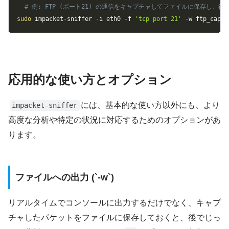
Copy
# 例: FTP (ポート21) の通信をキャプチャしてファイルに保存し、後でW
sudo
 impacket-sniffer 
-i
 eth0 
-f
'tcp port 21'
-w
 ftp_captu
応用的な使い方とオプション
には、基本的な使い方以外にも、より
impacket-sniffer
高度な分析や特定の状況に対応するためのオプションがあ
ります。
ファイルへの出力 (`-w`)
リアルタイムでコンソールに出力するだけでなく、キャプ
チャしたパケットをファイルに保存しておくと、後でじっ