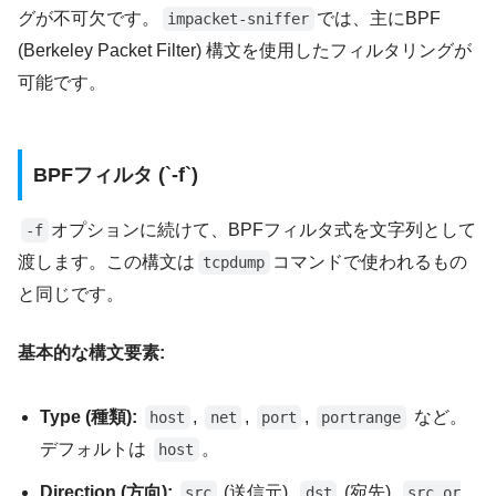
グが不可欠です。
では、主にBPF
impacket-sniffer
(Berkeley Packet Filter) 構文を使用したフィルタリングが
可能です。
BPFフィルタ (`-f`)
オプションに続けて、BPFフィルタ式を文字列として
-f
渡します。この構文は
コマンドで使われるもの
tcpdump
と同じです。
基本的な構文要素:
Type (種類):
,
,
,
など。
host
net
port
portrange
デフォルトは
。
host
Direction (方向):
(送信元),
(宛先),
src
dst
src or