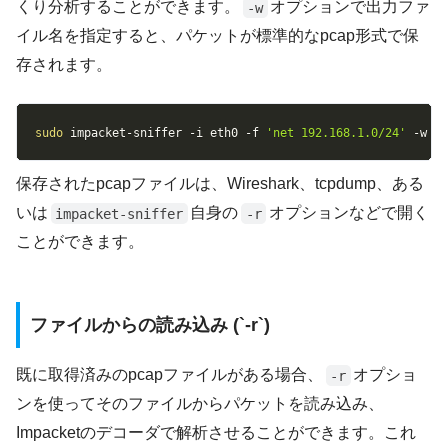
くり分析することができます。
オプションで出力ファ
-w
イル名を指定すると、パケットが標準的なpcap形式で保
存されます。
Copy
sudo
 impacket-sniffer 
-i
 eth0 
-f
'net 192.168.1.0/24'
-w
 i
保存されたpcapファイルは、Wireshark、tcpdump、ある
いは
自身の
オプションなどで開く
impacket-sniffer
-r
ことができます。
ファイルからの読み込み (`-r`)
既に取得済みのpcapファイルがある場合、
オプショ
-r
ンを使ってそのファイルからパケットを読み込み、
Impacketのデコーダで解析させることができます。これ