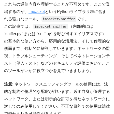
これらの通信内容を理解することが不可欠です。ここで登
場するのが、
Impacket
というPythonライブラリ群に含ま
れる強力なツール、
です。
impacket-sniffer
この記事では、
（内部的には
impacket-sniffer
`sniffer.py` または `sniff.py` を呼び出すエイリアスです）
の基本的な使い方から、応用的な活用法、そして倫理的な
側面まで、包括的に解説していきます。ネットワークの監
視、トラブルシューティング、そしてペネトレーションテ
スト（侵入テスト）などのセキュリティ評価において、こ
のツールがいかに役立つかを見ていきましょう。
注意:
ネットワークスニッフィングツールの使用には、法
的な制約や倫理的な配慮が伴います。必ず自身が管理する
ネットワーク、または明示的な許可を得たネットワークに
対してのみ使用してください。不正な目的での使用は法律
で罰せられる可能性があります。