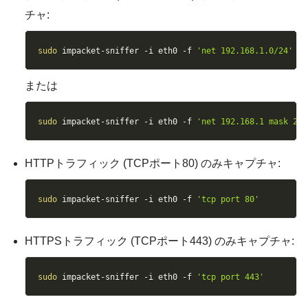
チャ:
Copy
sudo
 impacket-sniffer 
-i
 eth0 
-f
'net 192.168.1.0/24'
または
Copy
sudo
 impacket-sniffer 
-i
 eth0 
-f
'net 192.168.1 mask 255
HTTPトラフィック (TCPポート80) のみキャプチャ:
Copy
sudo
 impacket-sniffer 
-i
 eth0 
-f
'tcp port 80'
HTTPSトラフィック (TCPポート443) のみキャプチャ:
Copy
sudo
 impacket-sniffer 
-i
 eth0 
-f
'tcp port 443'