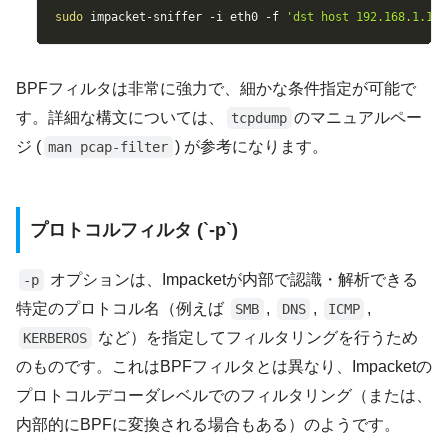
Copy
sudo
 impacket-sniffer 
-i
 eth0 
-f
'dst host 192.168.1.10 
BPFフィルタは非常に強力で、細かな条件指定が可能で
す。詳細な構文については、
のマニュアルペー
tcpdump
ジ (
) が参考になります。
man pcap-filter
プロトコルフィルタ (`-p`)
オプションは、Impacketが内部で認識・解析できる
-p
特定のプロトコル名（例えば
,
,
,
SMB
DNS
ICMP
など）を指定してフィルタリングを行うため
KERBEROS
のものです。これはBPFフィルタとは異なり、Impacketの
プロトコルデコーダレベルでのフィルタリング（または、
内部的にBPFに変換される場合もある）のようです。