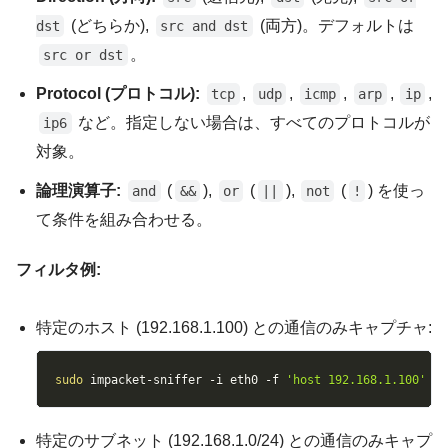
(どちらか),
(両方)。デフォルトは
dst
src and dst
。
src or dst
Protocol (プロトコル):
,
,
,
,
,
tcp
udp
icmp
arp
ip
など。指定しない場合は、すべてのプロトコルが
ip6
対象。
論理演算子:
(
),
(
),
(
) を使っ
and
&&
or
||
not
!
て条件を組み合わせる。
フィルタ例:
特定のホスト (192.168.1.100) との通信のみキャプチャ:
Copy
sudo
 impacket-sniffer 
-i
 eth0 
-f
'host 192.168.1.100'
特定のサブネット (192.168.1.0/24) との通信のみキャプ