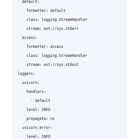
  default:

    formatter: default

    class: logging.StreamHandler

    stream: ext://sys.stderr

  access:

    formatter: access

    class: logging.StreamHandler

    stream: ext://sys.stdout

loggers:

  uvicorn:

    handlers:

      - default

    level: INFO

    propagate: no

  uvicorn.error:

    level: INFO
