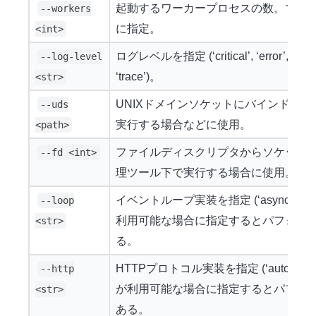
起動するワーカープロセスの数。マルチ
--workers
に指定。
<int>
ログレベルを指定 (‘critical’, ‘error’, ‘warning
--log-level
‘trace’)。
<str>
UNIXドメインソケットにバインドす
--uds
実行する場合などに使用。
<path>
ファイルディスクリプタからソケット
--fd <int>
理ツール下で実行する場合に使用。
イベントループ実装を指定 (‘asyncio’ または
--loop
利用可能な場合に指定するとパフォー
<str>
る。
HTTPプロトコル実装を指定 (‘auto’, ‘h11’, ‘
--http
が利用可能な場合に指定するとパフォ
<str>
ある。