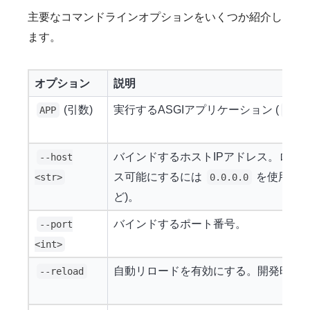
主要なコマンドラインオプションをいくつか紹介し
ます。
オプション
説明
(引数)
実行するASGIアプリケーション (
APP
<mod
バインドするホストIPアドレス。ロー
--host
ス可能にするには
を使用。IP
<str>
0.0.0.0
ど)。
バインドするポート番号。
--port
<int>
自動リロードを有効にする。開発時に
--reload