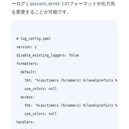
ーログ (
) のフォーマットや出力先
uvicorn.error
を変更することが可能です。
# log_config.yaml

version: 1

disable_existing_loggers: false

formatters:

  default:

    fmt: "%(asctime)s [%(name)s] %(levelprefix)s %(messa
    use_colors: null

  access:

    fmt: '%(asctime)s [%(name)s] %(levelprefix)s %(clien
    use_colors: null

handlers:
