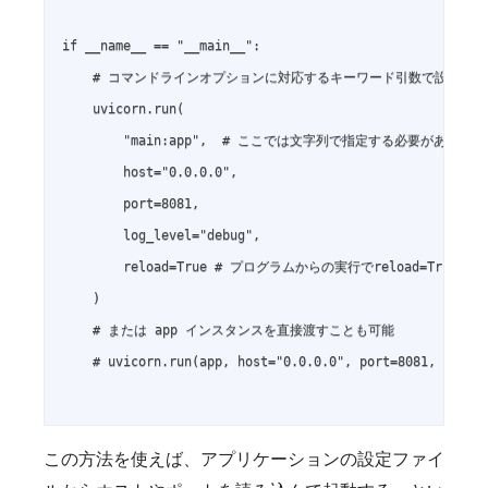
if __name__ == "__main__":

    # コマンドラインオプションに対応するキーワード引数で設定

    uvicorn.run(

        "main:app",  # ここでは文字列で指定する必要がある場合
        host="0.0.0.0",

        port=8081,

        log_level="debug",

        reload=True # プログラムからの実行でreload=Trueやwo
    )

    # または app インスタンスを直接渡すことも可能

    # uvicorn.run(app, host="0.0.0.0", port=8081, log_le
この方法を使えば、アプリケーションの設定ファイ