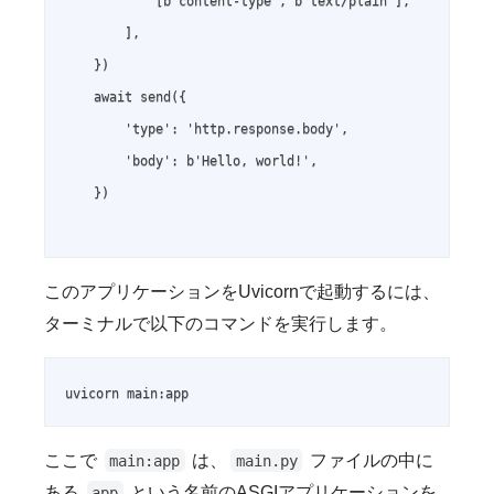
            [b'content-type', b'text/plain'],

        ],

    })

    await send({

        'type': 'http.response.body',

        'body': b'Hello, world!',

    })

このアプリケーションをUvicornで起動するには、
ターミナルで以下のコマンドを実行します。
uvicorn main:app
ここで
は、
ファイルの中に
main:app
main.py
ある
という名前のASGIアプリケーションを
app