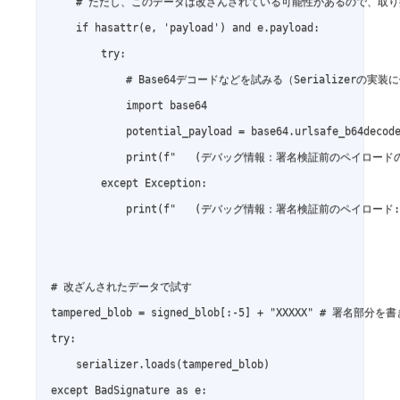
    # ただし、このデータは改ざんされている可能性があるので、取り
    if hasattr(e, 'payload') and e.payload:

        try:

            # Base64デコードなどを試みる（Serializerの実装
            import base64

            potential_payload = base64.urlsafe_b64decode
            print(f"   (デバッグ情報：署名検証前のペイロードの可能性
        except Exception:

            print(f"   (デバッグ情報：署名検証前のペイロード: {e
# 改ざんされたデータで試す

tampered_blob = signed_blob[:-5] + "XXXXX" # 署名部分を
try:

    serializer.loads(tampered_blob)

except BadSignature as e:
