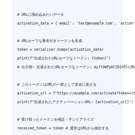
# URLに埋め込みたいデータ

activation_data = {'email': 'test@example.com', 'action'
# URLセーフな署名付きトークンを生成

token = serializer.dumps(activation_data)

print(f"生成されたURLセーフなトークン: {token}")

# 出力例: 生成されたURLセーフなトークン: eyJlbWFpbCI6InRlc3RAZXhhbX
# このトークンはURLの一部として安全に使える

activation_url = f"https://example.com/activate?token={t
print(f"生成されたアクティベーションURL: {activation_url}")

# 受け取ったトークンを検証・デシリアライズ

received_token = token # 通常はURLから抽出する
