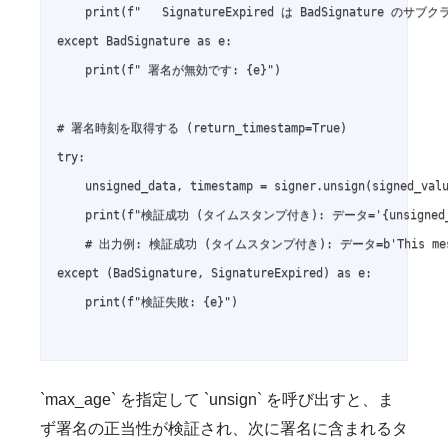
    print(f"   SignatureExpired は BadSignature のサブクラ
except BadSignature as e:

    print(f" 署名が無効です: {e}")

# 署名時刻を取得する (return_timestamp=True)

try:

    unsigned_data, timestamp = signer.unsign(signed_valu
    print(f"検証成功 (タイムスタンプ付き): データ='{unsigned_da
    # 出力例: 検証成功 (タイムスタンプ付き): データ=b'This message
except (BadSignature, SignatureExpired) as e:

    print(f"検証失敗: {e}")

`max_age` を指定して `unsign` を呼び出すと、ま
ず署名の正当性が検証され、次に署名に含まれるタ