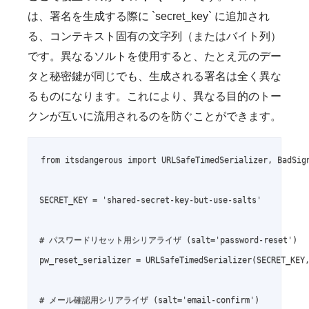
は、署名を生成する際に `secret_key` に追加され
る、コンテキスト固有の文字列（またはバイト列）
です。異なるソルトを使用すると、たとえ元のデー
タと秘密鍵が同じでも、生成される署名は全く異な
るものになります。これにより、異なる目的のトー
クンが互いに流用されるのを防ぐことができます。
from itsdangerous import URLSafeTimedSerializer, BadSign
SECRET_KEY = 'shared-secret-key-but-use-salts'

# パスワードリセット用シリアライザ (salt='password-reset')

pw_reset_serializer = URLSafeTimedSerializer(SECRET_KEY,
# メール確認用シリアライザ (salt='email-confirm')
