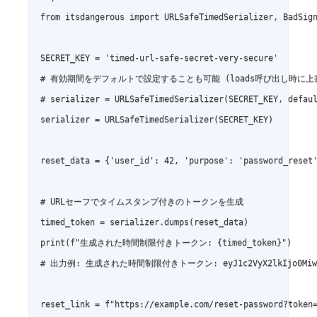
from itsdangerous import URLSafeTimedSerializer, BadSign
SECRET_KEY = 'timed-url-safe-secret-very-secure'

# 有効期間をデフォルトで設定することも可能 (loads呼び出し時に上書
# serializer = URLSafeTimedSerializer(SECRET_KEY, defau
serializer = URLSafeTimedSerializer(SECRET_KEY)

reset_data = {'user_id': 42, 'purpose': 'password_reset'
# URLセーフでタイムスタンプ付きのトークンを生成

timed_token = serializer.dumps(reset_data)

print(f"生成された時間制限付きトークン: {timed_token}")

# 出力例: 生成された時間制限付きトークン: eyJ1c2VyX2lkIjo0MiwicHVycG
reset_link = f"https://example.com/reset-password?token=