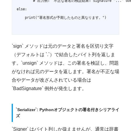
        # 出力例:  不正な署名の検証結果: Signature "..." does
else:

    print("署名形式が予期したものと異なります。")

`sign` メソッドは元のデータと署名を区切り文字
（デフォルトは `.`）で結合したバイト列を返しま
す。`unsign` メソッドは、この署名を検証し、問題
がなければ元のデータを返します。署名が不正な場
合やデータが改ざんされている場合は
`BadSignature` 例外が発生します。
`Serializer`: Pythonオブジェクトの署名付きシリアライ
ズ
`Signer` はバイト列しか扱えませんが、通常は辞書