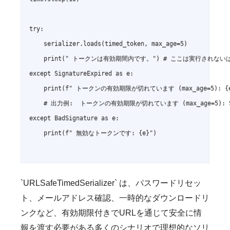
try:

    serializer.loads(timed_token, max_age=5)

    print(" トークンは有効期間内です。") # ここは実行されないは
except SignatureExpired as e:

    print(f" トークンの有効期限が切れています (max_age=5): {e}
    # 出力例:  トークンの有効期限が切れています (max_age=5): Signa
except BadSignature as e:

    print(f" 無効なトークンです: {e}")

`URLSafeTimedSerializer` は、パスワードリセッ
ト、メールアドレス確認、一時的なダウンロードリ
ンクなど、有効期限付きでURLを通じて安全に情
報を渡す必要がある多くのシナリオで理想的なソリ