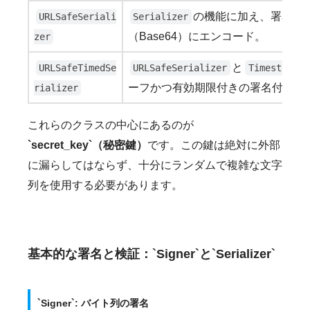
の機能に加え、署名さ
URLSafeSeriali
Serializer
（Base64）にエンコード。
zer
と
URLSafeTimedSe
URLSafeSerializer
TimestampSi
ーフかつ有効期限付きの署名付きシ
rializer
これらのクラスの中心にあるのが
`secret_key`（秘密鍵）
です。この鍵は絶対に外部
に漏らしてはならず、十分にランダムで複雑な文字
列を使用する必要があります。
基本的な署名と検証：`Signer`と`Serializer`
`Signer`: バイト列の署名