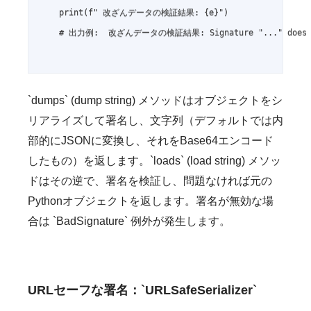
    print(f" 改ざんデータの検証結果: {e}")

    # 出力例:  改ざんデータの検証結果: Signature "..." does no
`dumps` (dump string) メソッドはオブジェクトをシ
リアライズして署名し、文字列（デフォルトでは内
部的にJSONに変換し、それをBase64エンコード
したもの）を返します。`loads` (load string) メソッ
ドはその逆で、署名を検証し、問題なければ元の
Pythonオブジェクトを返します。署名が無効な場
合は `BadSignature` 例外が発生します。
URLセーフな署名：`URLSafeSerializer`