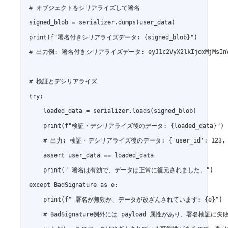
# オブジェクトをシリアライズして署名

signed_blob = serializer.dumps(user_data)

print(f"署名付きシリアライズデータ: {signed_blob}")

# 出力例: 署名付きシリアライズデータ: eyJ1c2VyX2lkIjoxMjMsInVzZXJuY
# 検証とデシリアライズ

try:

    loaded_data = serializer.loads(signed_blob)

    print(f"検証・デシリアライズ後のデータ: {loaded_data}")

    # 出力: 検証・デシリアライズ後のデータ: {'user_id': 123, 'user
    assert user_data == loaded_data

    print(" 署名は有効で、データは正常に復元されました。")

except BadSignature as e:

    print(f" 署名が無効か、データが改ざんされています: {e}")

    # BadSignature例外には payload 属性があり、署