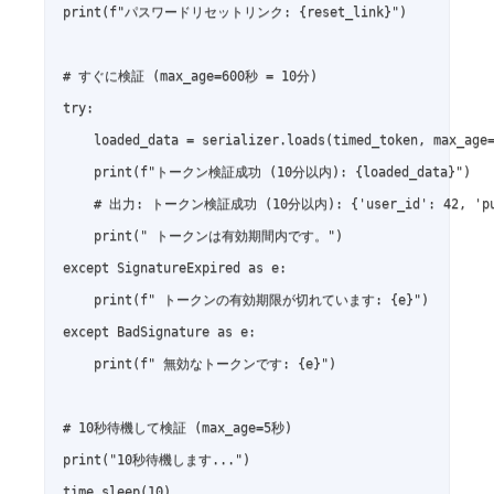
print(f"パスワードリセットリンク: {reset_link}")

# すぐに検証 (max_age=600秒 = 10分)

try:

    loaded_data = serializer.loads(timed_token, max_age=
    print(f"トークン検証成功 (10分以内): {loaded_data}")

    # 出力: トークン検証成功 (10分以内): {'user_id': 42, 'purpo
    print(" トークンは有効期間内です。")

except SignatureExpired as e:

    print(f" トークンの有効期限が切れています: {e}")

except BadSignature as e:

    print(f" 無効なトークンです: {e}")

# 10秒待機して検証 (max_age=5秒)

print("10秒待機します...")

time.sleep(10)
