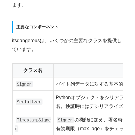
ます。
主要なコンポーネント
itsdangerousは、いくつかの主要なクラスを提供し
ています。
クラス名
主な
バイト列データに対する基本的な署
Signer
Pythonオブジェクトをシリアライズ
Serializer
名。検証時にはデシリアライズも行
の機能に加え、署名時にタ
TimestampSigne
Signer
有効期限（max_age）をチェック。
r