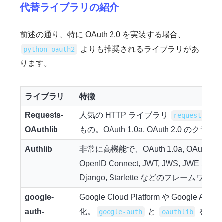
代替ライブラリの紹介
前述の通り、特に OAuth 2.0 を実装する場合、
よりも推奨されるライブラリがあ
python-oauth2
ります。
ライブラリ
特徴
Requests-
人気の HTTP ライブラリ
と
requests
OAuthlib
もの。OAuth 1.0a, OAuth 2.0 の
Authlib
非常に高機能で、OAuth 1.0a, OAuth 2
OpenID Connect, JWT, JWS, JWE
Django, Starlette などのフレーム
google-
Google Cloud Platform や Google AP
auth-
化。
と
をベー
google-auth
oauthlib