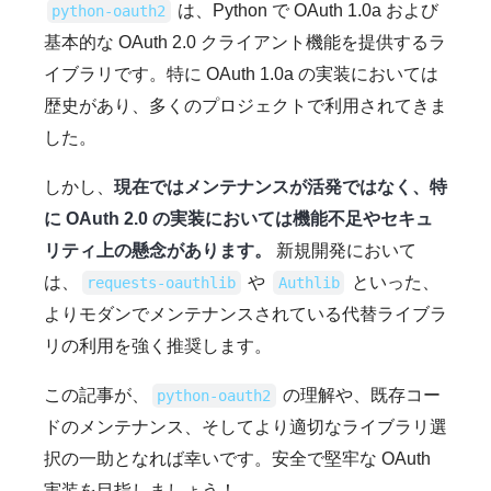
は、Python で OAuth 1.0a および
python-oauth2
基本的な OAuth 2.0 クライアント機能を提供するラ
イブラリです。特に OAuth 1.0a の実装においては
歴史があり、多くのプロジェクトで利用されてきま
した。
しかし、
現在ではメンテナンスが活発ではなく、特
に OAuth 2.0 の実装においては機能不足やセキュ
リティ上の懸念があります。
新規開発において
は、
や
といった、
requests-oauthlib
Authlib
よりモダンでメンテナンスされている代替ライブラ
リの利用を強く推奨します。
この記事が、
の理解や、既存コー
python-oauth2
ドのメンテナンス、そしてより適切なライブラリ選
択の一助となれば幸いです。安全で堅牢な OAuth
実装を目指しましょう！