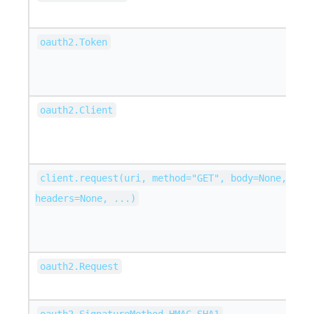
oauth2.Token
oauth2.Client
client.request(uri, method="GET", body=None,
headers=None, ...)
oauth2.Request