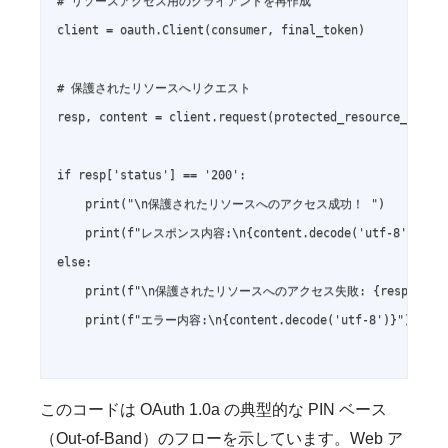
# リソースアクセス用のクライアントを再作成

client = oauth.Client(consumer, final_token)

# 保護されたリソースへリクエスト

resp, content = client.request(protected_resource_url, "
if resp['status'] == '200':

    print("\n保護されたリソースへのアクセス成功！ ")

    print(f"レスポンス内容:\n{content.decode('utf-8')}")

else:

    print(f"\n保護されたリソースへのアクセス失敗: {resp['status
    print(f"エラー内容:\n{content.decode('utf-8')}")

このコードは OAuth 1.0a の典型的な PIN ベース
（Out-of-Band）のフローを示しています。Web ア