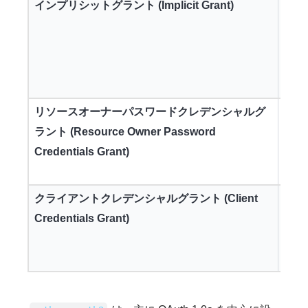
インプリシットグラント (Implicit Grant)
クラ
るア
ず、
リテ
(P
リソースオーナーパスワードクレデンシャルグ
ユー
ラント (Resource Owner Password
受け
Credentials Grant)
クン
アプ
クライアントクレデンシャルグラント (Client
クラ
Credentials Grant)
シー
する
身の