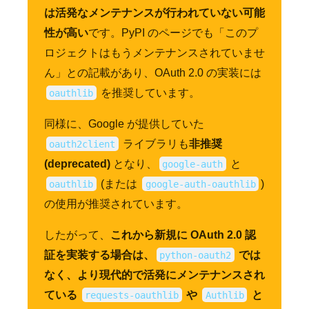
は活発なメンテナンスが行われていない可能
性が高い
です。PyPI のページでも「このプ
ロジェクトはもうメンテナンスされていませ
ん」との記載があり、OAuth 2.0 の実装には
を推奨しています。
oauthlib
同様に、Google が提供していた
ライブラリも
非推奨
oauth2client
(deprecated)
となり、
と
google-auth
(または
)
oauthlib
google-auth-oauthlib
の使用が推奨されています。
したがって、
これから新規に OAuth 2.0 認
証を実装する場合は、
では
python-oauth2
なく、より現代的で活発にメンテナンスされ
ている
や
と
requests-oauthlib
Authlib