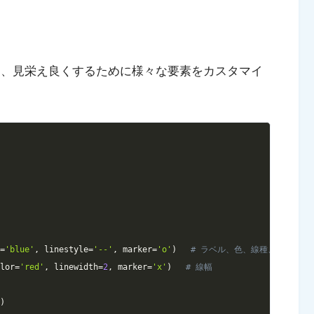
りやすく、見栄え良くするために様々な要素をカスタマイ
Copy
r
=
'blue'
,
 linestyle
=
'--'
,
 marker
=
'o'
)
# ラベル、色、線種、マーカー
olor
=
'red'
,
 linewidth
=
2
,
 marker
=
'x'
)
# 線幅
'
)