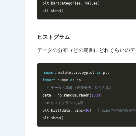
plt
.
bar
(
categories
,
 values
)
plt
.
show
(
)
ヒストグラム
データの分布（どの範囲にどれくらいのデ
import
 matplotlib
.
pyplot 
as
import
 numpy 
as
# データの準備 (正規分布に従う乱数)
data 
=
 np
.
random
.
randn
(
1000
)
# ヒストグラムの描画
plt
.
hist
(
data
,
 bins
=
30
)
# binsで区間の数を
plt
.
show
(
)