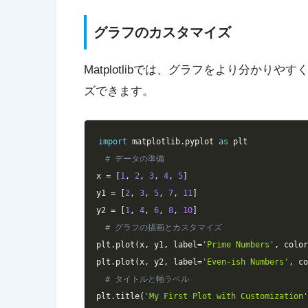
グラフのカスタマイズ
Matplotlibでは、グラフをより分か
ズできます。
import
 matplotlib
.
pyplot 
as
# データの準備
x 
=
[
1
,
2
,
3
,
4
,
5
]
y1 
=
[
2
,
3
,
5
,
7
,
11
]
y2 
=
[
1
,
4
,
6
,
8
,
10
]
# グラフの描画とカスタマイズ
plt
.
plot
(
x
,
 y1
,
 label
=
'Prime Numbers'
,
 colo
plt
.
plot
(
x
,
 y2
,
 label
=
'Even-ish Numbers'
,
 c
# タイトルと軸ラベル
plt
.
title
(
'My First Plot with Customization