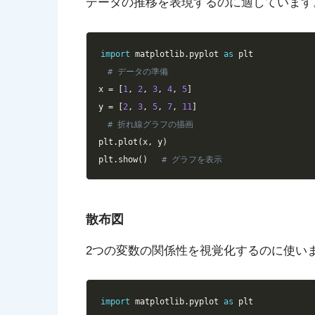
データの推移を表現するのに適しています
import
 matplotlib
.
pyplot 
as
# データの準備
x 
=
[
1
,
2
,
3
,
4
,
5
]
y 
=
[
2
,
3
,
5
,
7
,
11
]
# 折れ線グラフの描画
plt
.
plot
(
x
,
 y
)
plt
.
show
(
)
# グラフを表示 
散布図
2つの変数の関係性を視覚化するのに使い
import
 matplotlib
.
pyplot 
as