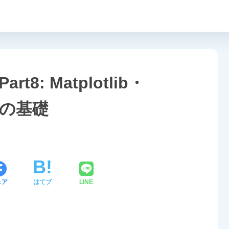
8: Matplotlib・
化の基礎
ェア
はてブ
LINE