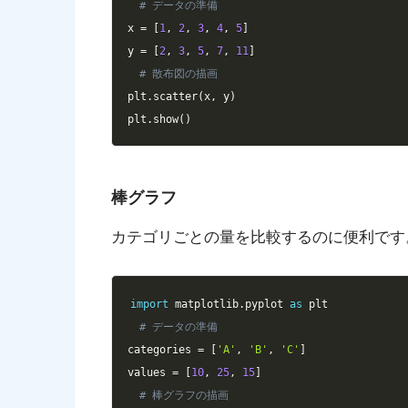
# データの準備
x 
=
[
1
,
2
,
3
,
4
,
5
]
y 
=
[
2
,
3
,
5
,
7
,
11
]
# 散布図の描画
plt
.
scatter
(
x
,
 y
)
plt
.
show
(
)
棒グラフ
カテゴリごとの量を比較するのに便利です
import
 matplotlib
.
pyplot 
as
# データの準備
categories 
=
[
'A'
,
'B'
,
'C'
]
values 
=
[
10
,
25
,
15
]
# 棒グラフの描画