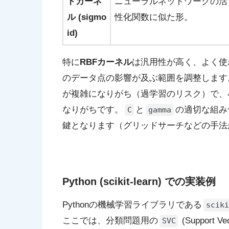
ドカーネ
ニューラルネットワークの活
ル (sigmo
性化関数に似た形。
id)
特に
RBFカーネル
は汎用性が高く、よく使
のデータ点の影響が及ぶ範囲を調整します
が複雑になりがち（過学習のリスク）で、
なりがちです。
と
の適切な組み
C
gamma
鍵となります（グリッドサーチなどの手法
Python (scikit-learn) での実装例
Pythonの機械学習ライブラリである
sciki
ここでは、分類問題用の
(Support 
SVC