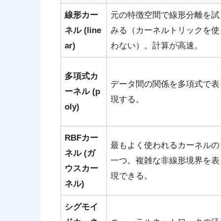
線形カー
元の特徴空間で線形分離を試
ネル (line
みる（カーネルトリックを使
ar)
わない）。計算が高速。
多項式カ
データ間の関係を多項式で表
ーネル (p
現する。
oly)
RBFカー
最もよく使われるカーネルの
ネル (ガ
一つ。複雑な非線形境界を表
ウスカー
現できる。
ネル)
シグモイ