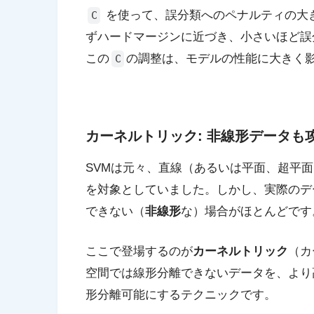
を使って、誤分類へのペナルティの大
C
ずハードマージンに近づき、小さいほど誤
この
の調整は、モデルの性能に大きく
C
カーネルトリック: 非線形データも
SVMは元々、直線（あるいは平面、超平
を対象としていました。しかし、実際のデ
できない（
非線形
な）場合がほとんどです
ここで登場するのが
カーネルトリック
（カ
空間では線形分離できないデータを、より
形分離可能にするテクニックです。