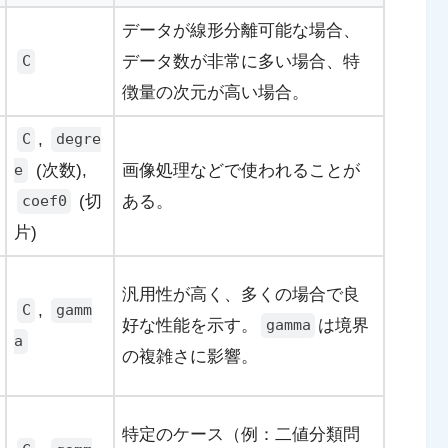
データが線形分離可能な場合、
データ数が非常に多い場合、特
C
徴量の次元が高い場合。
,
C
degre
(次数),
画像処理などで使われることが
e
(切
ある。
coef0
片)
汎用性が高く、多くの場合で良
,
C
gamm
好な性能を示す。
は境界
gamma
a
の複雑さに影響。
特定のケース（例：二値分類問