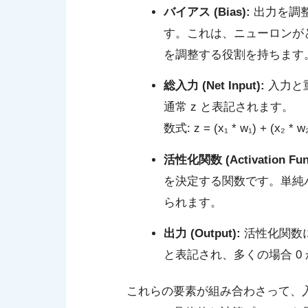
バイアス (Bias):
出力を調整
す。これは、ニューロンが
を調整する役割を持ちます
総入力 (Net Input):
入力と
通常 z と表記されます。
数式: z = (x₁ * w₁) + (x₂ * w
活性化関数 (Activation Func
を決定する関数です。単純
られます。
出力 (Output):
活性化関数
と表記され、多くの場合 0 か
これらの要素が組み合わさって、