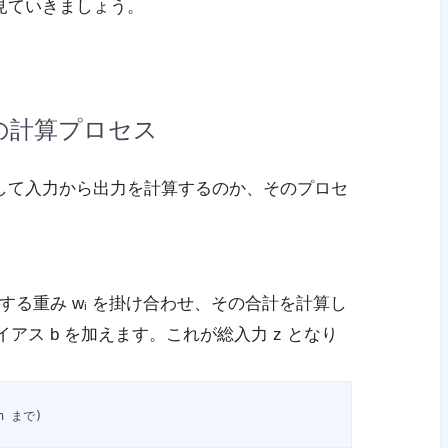
見ていきましょう。
ンの計算プロセス
して入力から出力を計算するのか、そのプロセ
応する重み wᵢ を掛け合わせ、その合計を計算し
アス b を加えます。これが総入力 z となり
 n まで)