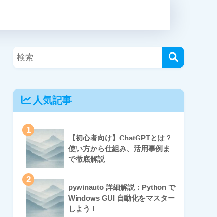
人気記事
1
【初心者向け】ChatGPTとは？
使い方から仕組み、活用事例ま
で徹底解説
2
pywinauto 詳細解説：Python で
Windows GUI 自動化をマスター
しよう！