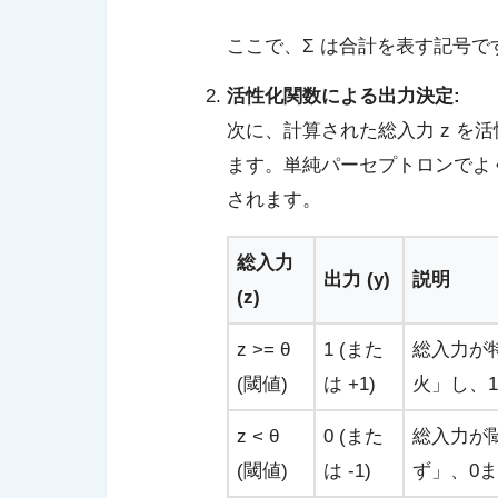
ここで、Σ は合計を表す記号で
活性化関数による出力決定:
次に、計算された総入力 z を
ます。単純パーセプトロンでよ
されます。
総入力
出力 (y)
説明
(z)
z >= θ
1 (また
総入力が
(閾値)
は +1)
火」し、
z < θ
0 (また
総入力が
(閾値)
は -1)
ず」、0ま