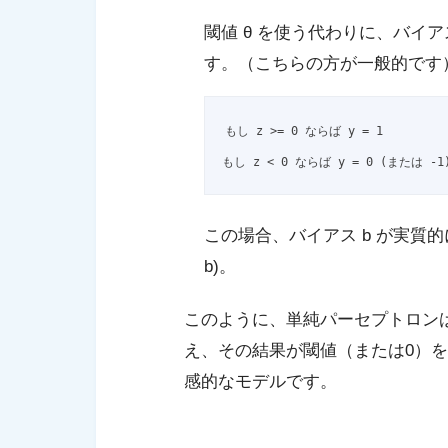
閾値 θ を使う代わりに、バイ
す。（こちらの方が一般的です
もし z >= 0 ならば y = 1

もし z < 0 ならば y = 0 (または -1
この場合、バイアス b が実質的に閾値
b)。
このように、単純パーセプトロン
え、その結果が閾値（または0）
感的なモデルです。