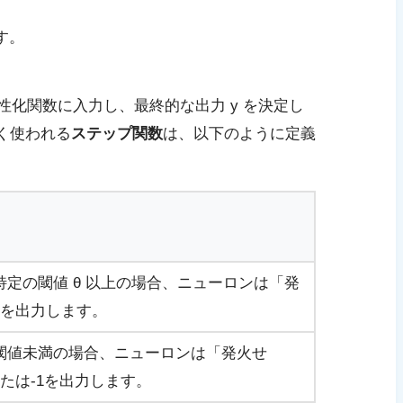
す。
活性化関数に入力し、最終的な出力 y を決定し
く使われる
ステップ関数
は、以下のように定義
特定の閾値 θ 以上の場合、ニューロンは「発
1を出力します。
閾値未満の場合、ニューロンは「発火せ
たは-1を出力します。