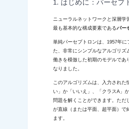
1. はじめに：パーセ
ニューラルネットワークと深層学
最も基本的な構成要素である
パー
単純パーセプトロンは、1957年
た、非常にシンプルなアルゴリズ
働きを模倣した初期のモデルであ
なりました。
このアルゴリズムは、入力された
い」か「いいえ」、「クラスA」
問題を解くことができます。ただ
が直線（または平面、超平面）で
ます。