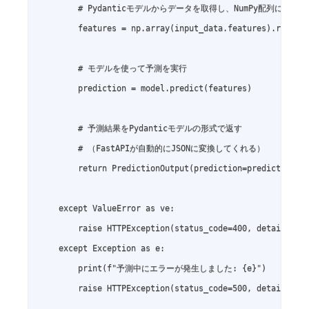
        # Pydanticモデルからデータを取得し、NumPy配列に変換

        features = np.array(input_data.features).reshape
        # モデルを使って予測を実行

        prediction = model.predict(features)

        # 予測結果をPydanticモデルの形式で返す

        # （FastAPIが自動的にJSONに変換してくれる）

        return PredictionOutput(prediction=prediction.to
    except ValueError as ve:

        raise HTTPException(status_code=400, detai
    except Exception as e:

        print(f"予測中にエラーが発生しました: {e}")

        raise HTTPException(status_code=500, det