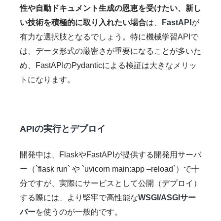
性や自動ドキュメント生成の恩恵を受けたい、新し
い技術を積極的に取り入れたい場合
は、
FastAPI
が
有力な選択肢となるでしょう。特に機械学習APIで
は、データ形式の厳密さが重要になることが多いた
め、FastAPIのPydanticによる検証は大きなメリッ
トになります。
APIの実行とデプロイ
開発中は、FlaskやFastAPIが提供する開発用サーバ
ー（`flask run` や `uvicorn main:app –reload`）で十
分ですが、実際にサービスとして公開（デプロイ）
する際には、より堅牢で高性能な
WSGI/ASGIサー
バー
を使うのが一般的です。