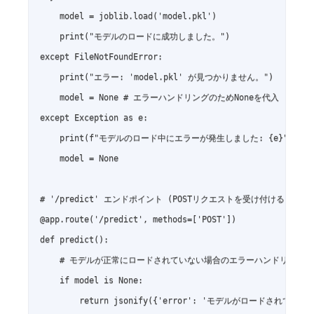
    model = joblib.load('model.pkl')

    print("モデルのロードに成功しました。")

except FileNotFoundError:

    print("エラー: 'model.pkl' が見つかりません。")

    model = None # エラーハンドリングのためNoneを代入

except Exception as e:

    print(f"モデルのロード中にエラーが発生しました: {e}")

    model = None

# '/predict' エンドポイント (POSTリクエストを受け付ける)

@app.route('/predict', methods=['POST'])

def predict():

    # モデルが正常にロードされていない場合のエラーハンドリング

    if model is None:

        return jsonify({'error': 'モデルがロードされていませ