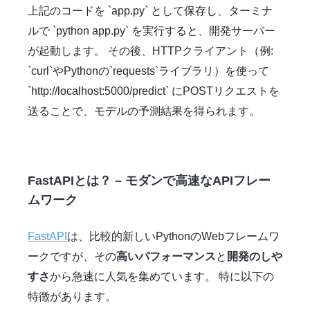
上記のコードを `app.py` として保存し、ターミナ
ルで `python app.py` を実行すると、開発サーバー
が起動します。 その後、HTTPクライアント（例:
`curl`やPythonの`requests`ライブラリ）を使って
`http://localhost:5000/predict` にPOSTリクエストを
送ることで、モデルの予測結果を得られます。
FastAPIとは？ – モダンで高速なAPIフレー
ムワーク
FastAPI
は、比較的新しいPythonのWebフレームワ
ークですが、その
高いパフォーマンス
と
開発のしや
すさ
から急速に人気を集めています。 特に以下の
特徴があります。