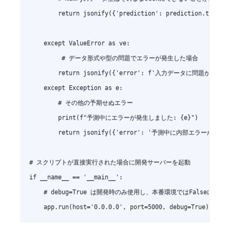
        return jsonify({'prediction': prediction.tolist(
    except ValueError as ve:

         # データ形式や型の問題でエラーが発生した場合

        return jsonify({'error': f'入力データに問題があります:
    except Exception as e:

        # その他の予期せぬエラー

        print(f"予測中にエラーが発生しました: {e}")

        return jsonify({'error': '予測中に内部エラーが発生し
# スクリプトが直接実行された場合に開発サーバーを起動

if __name__ == '__main__':

    # debug=True は開発時のみ使用し、本番環境ではFalseに設定し