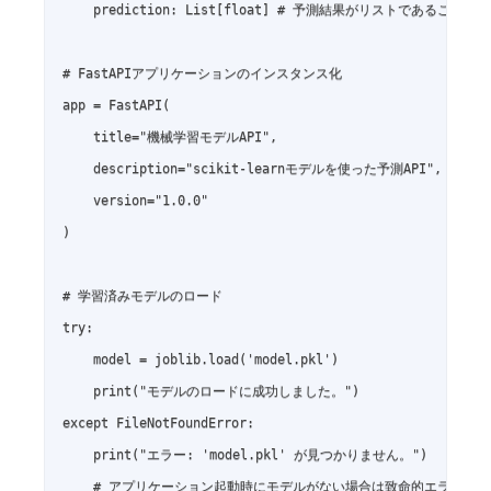
    prediction: List[float] # 予測結果がリストであることを示
# FastAPIアプリケーションのインスタンス化

app = FastAPI(

    title="機械学習モデルAPI",

    description="scikit-learnモデルを使った予測API",

    version="1.0.0"

)

# 学習済みモデルのロード

try:

    model = joblib.load('model.pkl')

    print("モデルのロードに成功しました。")

except FileNotFoundError:

    print("エラー: 'model.pkl' が見つかりません。")

    # アプリケーション起動時にモデルがない場合は致命的エラーとす