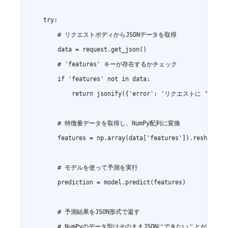
    try:

        # リクエストボディからJSONデータを取得

        data = request.get_json()

        # 'features' キーが存在するかチェック

        if 'features' not in data:

            return jsonify({'error': 'リクエストに "fe
        # 特徴量データを取得し、NumPy配列に変換

        features = np.array(data['features']).resh
        # モデルを使って予測を実行

        prediction = model.predict(features)

        # 予測結果をJSON形式で返す

        # NumPyのデータ型はそのままJSONにできないことがある