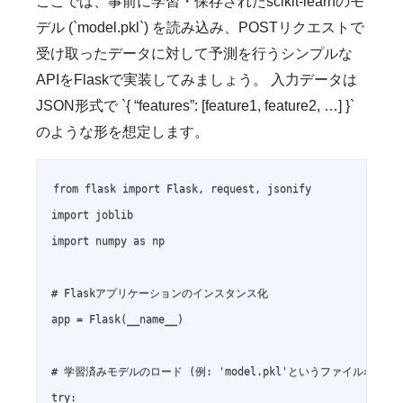
ここでは、事前に学習・保存されたscikit-learnのモ
デル (`model.pkl`) を読み込み、POSTリクエストで
受け取ったデータに対して予測を行うシンプルな
APIをFlaskで実装してみましょう。 入力データは
JSON形式で `{ “features”: [feature1, feature2, …] }`
のような形を想定します。
from flask import Flask, request, jsonify

import joblib

import numpy as np

# Flaskアプリケーションのインスタンス化

app = Flask(__name__)

# 学習済みモデルのロード (例: 'model.pkl'というファイル名で保
try:
