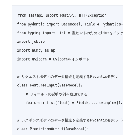
from fastapi import FastAPI, HTTPException

from pydantic import BaseModel, Field # Pydanticをインポ
from typing import List # 型ヒントのためにListをインポート

import joblib

import numpy as np

import uvicorn # uvicornをインポート

# リクエストボディのデータ構造を定義するPydanticモデル

class FeaturesInput(BaseModel):

    # フィールドの説明や例を追加できる

    features: List[float] = Field(..., example=[1.0, 2.5
# レスポンスボディのデータ構造を定義するPydanticモデル (任意だが
class PredictionOutput(BaseModel):
