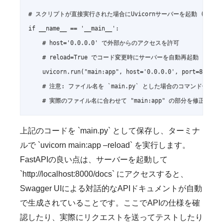
# スクリプトが直接実行された場合にUvicornサーバーを起動 (開発用)
if __name__ == '__main__':

    # host='0.0.0.0' で外部からのアクセスを許可

    # reload=True でコード変更時にサーバーを自動再起動 (開発時
    uvicorn.run("main:app", host='0.0.0.0', port=8000, r
    # 注意: ファイル名を `main.py` とした場合のコマンド例です。
上記のコードを `main.py` として保存し、ターミナ
ルで `uvicorn main:app –reload` を実行します。
FastAPIの良い点は、サーバーを起動して
`http://localhost:8000/docs` にアクセスすると、
Swagger UIによる対話的なAPIドキュメントが自動
で生成されていることです。ここでAPIの仕様を確
認したり、実際にリクエストを送ってテストしたり