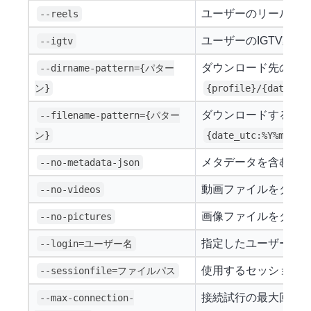
ユーザーのリール動
--reels
ユーザーのIGTV動
--igtv
ダウンロード先のディ
--dirname-pattern={パター
ン}
{profile}/{date_ut
ダウンロードするファ
--filename-pattern={パター
ン}
{date_utc:%Y%m%d}_
メタデータを含む
--no-metadata-json
.j
動画ファイルをダウ
--no-videos
画像ファイルをダウ
--no-pictures
指定したユーザー名
--login=ユーザー名
使用するセッション
--sessionfile=ファイルパス
接続試行の最大回数を
--max-connection-