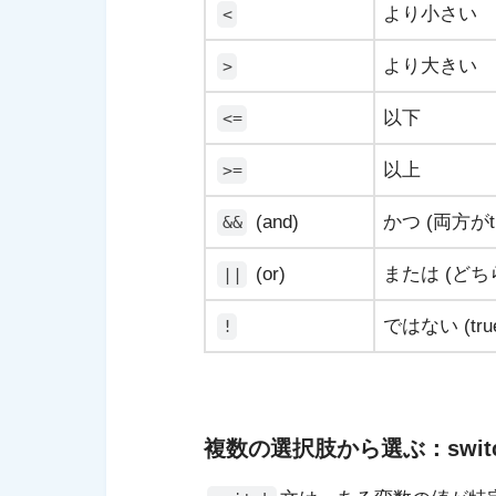
より小さい
<
より大きい
>
以下
<=
以上
>=
(and)
かつ (両方がtr
&&
(or)
または (どちら
||
ではない (tru
!
複数の選択肢から選ぶ：swit