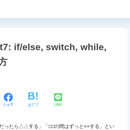
if/else, switch, while,
い方
シェア
はてブ
LINE
だったら△△する」「□□の間はずっと××する」とい