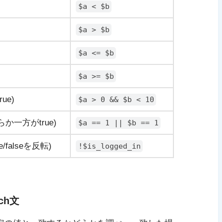
$a < $b
$a > $b
$a <= $b
$a >= $b
ue)
$a > 0 && $b < 10
か一方がtrue)
$a == 1 || $b == 1
e/falseを反転)
!$is_logged_in
ch文