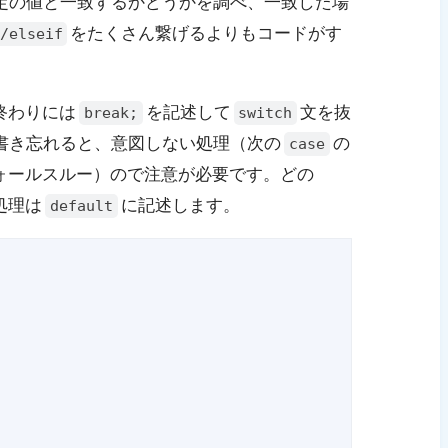
定の値と一致するかどうかを調べ、一致した場
をたくさん繋げるよりもコードがす
/elseif
終わりには
を記述して
文を抜
break;
switch
書き忘れると、意図しない処理（次の
の
case
ォールスルー）ので注意が必要です。どの
処理は
に記述します。
default