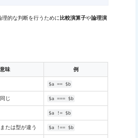
論理的な判断を行うために
比較演算子
や
論理演
意味
例
$a == $b
同じ
$a === $b
$a != $b
または型が違う
$a !== $b