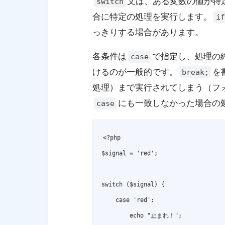
文は、ある変数の値が特
switch
合に特定の処理を実行します。
if
っきりする場合があります。
各条件は
で指定し、処理の
case
けるのが一般的です。
を
break;
処理）まで実行されてしまう（フ
にも一致しなかった場合の
case
<?php

$signal = 'red';

switch ($signal) {

    case 'red':

        echo "止まれ！";
