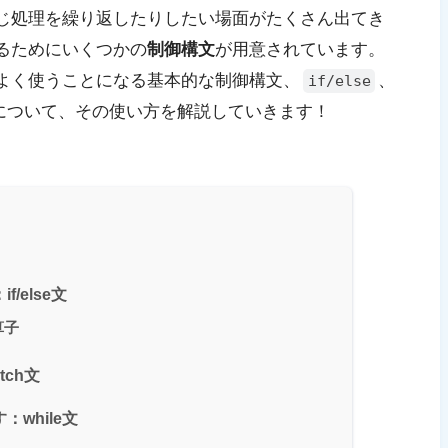
じ処理を繰り返したりしたい場面がたくさん出てき
るためにいくつかの
制御構文
が用意されています。
がよく使うことになる基本的な制御構文、
、
if/else
について、その使い方を解説していきます！
/else文
算子
ch文
while文