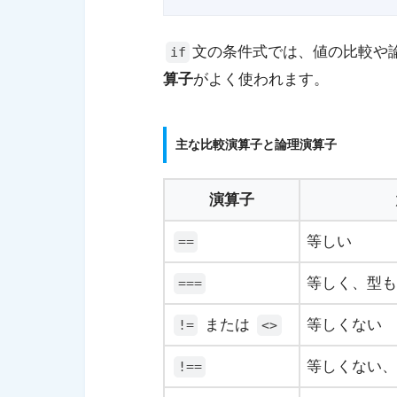
文の条件式では、値の比較や
if
算子
がよく使われます。
主な比較演算子と論理演算子
演算子
等しい
==
等しく、型も
===
または
等しくない
!=
<>
等しくない、
!==