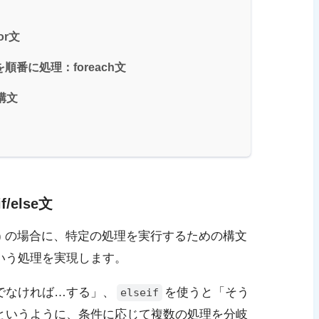
r文
番に処理：foreach文
構文
else文
ue) の場合に、特定の処理を実行するための構文
いう処理を実現します。
でなければ…する」、
を使うと「そう
elseif
というように、条件に応じて複数の処理を分岐