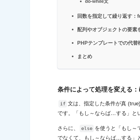
do-while文
回数を指定して繰り返す：fo
配列やオブジェクトの要素を順
PHPテンプレートでの代替
まとめ
条件によって処理を変える：if/
文は、指定した条件が真 (tr
if
です。「もし～ならば…する」と
さらに、
を使うと「もし～
else
でなくて、もし～ならば…する」