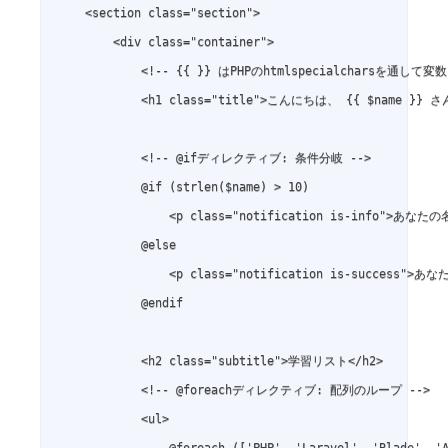
    <section class="section">

        <div class="container">

            <!-- {{ }} はPHPのhtmlspecialcharsを通し
            <h1 class="title">こんにちは、 {{ $name }} さん
            <!-- @ifディレクティブ: 条件分岐 -->

            @if (strlen($name) > 10)

                <p class="notification is-info">あ
            @else

                <p class="notification is-success
            @endif

            <h2 class="subtitle">学習リスト</h2>

            <!-- @foreachディレクティブ: 配列のループ -->

            <ul>

                @foreach (['PHP', 'Laravel', 'Blade', 'A