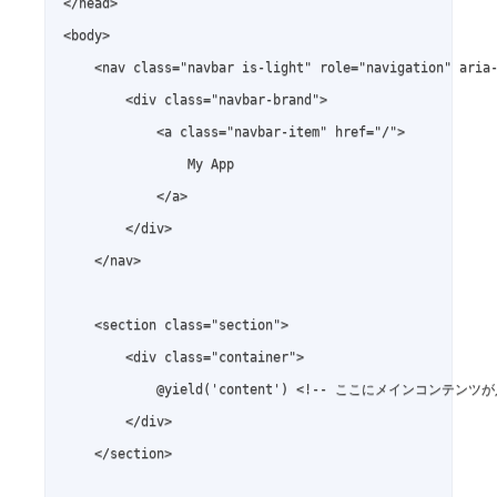
</head>

<body>

    <nav class="navbar is-light" role="navigation" aria-
        <div class="navbar-brand">

            <a class="navbar-item" href="/">

                My App

            </a>

        </div>

    </nav>

    <section class="section">

        <div class="container">

            @yield('content') <!-- ここにメインコンテンツが
        </div>

    </section>
