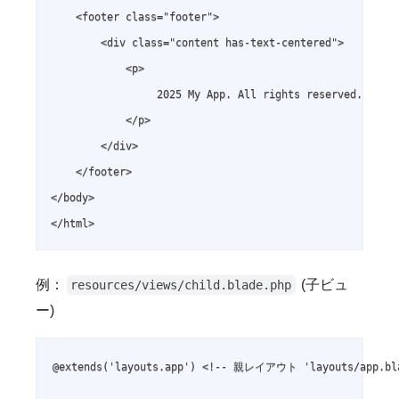
    <footer class="footer">

        <div class="content has-text-centered">

            <p>

                 2025 My App. All rights reserved.

            </p>

        </div>

    </footer>

</body>

</html>
例：
(子ビュ
resources/views/child.blade.php
ー)
@extends('layouts.app') <!-- 親レイアウト 'layouts/app.bl