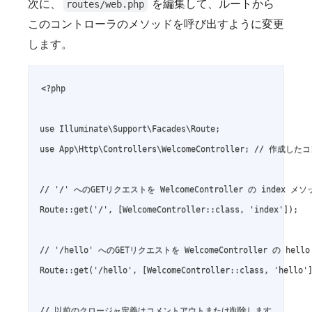
次に、
を編集して、ルートから
routes/web.php
このコントローラのメソッドを呼び出すように変更
します。
<?php

use Illuminate\Support\Facades\Route;

use App\Http\Controllers\WelcomeController; // 作成し
// '/' へのGETリクエストを WelcomeController の index 
Route::get('/', [WelcomeController::class, 'index']);

// '/hello' へのGETリクエストを WelcomeController の he
Route::get('/hello', [WelcomeController::class, 'hello']
// 以前のクロージャ定義はコメントアウトまたは削除します
