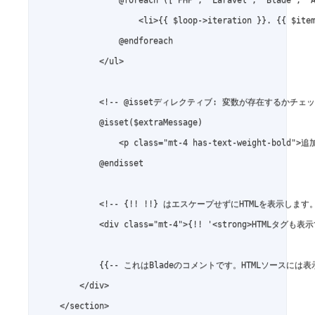
                    <li>{{ $loop->iteration }}. {{
                @endforeach

            </ul>

            <!-- @issetディレクティブ: 変数が存在するかチェック
            @isset($extraMessage)

                <p class="mt-4 has-text-weight-bold">
            @endisset

            <!-- {!! !!} はエスケープせずにHTMLを表示
            <div class="mt-4">{!! '<strong>HTMLタグも表示
            {{-- これはBladeのコメントです。HTMLソースには表
        </div>

    </section>
