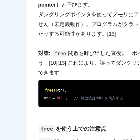
pointer）
と呼びます。
ダングリングポインタを使ってメモリにア
せん（未定義動作）。プログラムがクラッ
たりする可能性があります。[13]
対策:
関数を呼び出した直後に、ポ
free
う。[10][13] これにより、誤ってダ
できます。
free
(
ptr
)
;
ptr 
=
NULL
;
// 解放後はNULLを代入する！
を使う上での注意点
free