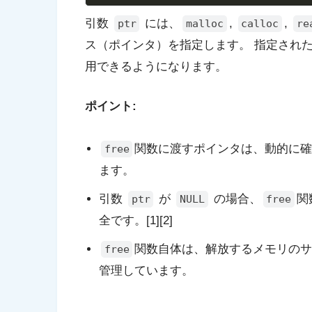
引数
には、
,
,
ptr
malloc
calloc
re
ス（ポインタ）を指定します。 指定され
用できるようになります。
ポイント:
関数に渡すポインタは、動的に
free
ます。
引数
が
の場合、
関
ptr
NULL
free
全です。[1][2]
関数自体は、解放するメモリの
free
管理しています。