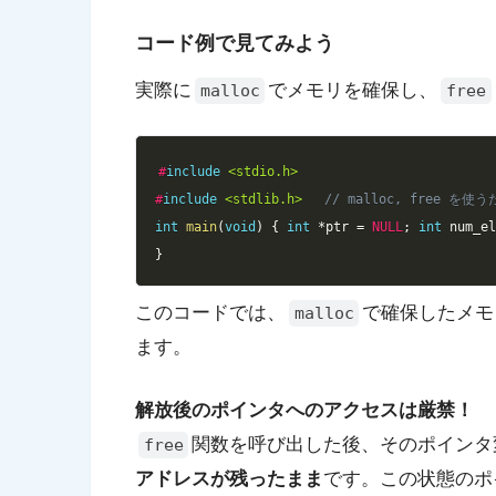
コード例で見てみよう
実際に
でメモリを確保し、
malloc
free
#
include
<stdio.h>
#
include
<stdlib.h>
// malloc, free を
int
main
(
void
)
{
int
*
ptr 
=
NULL
;
int
 num_e
}
このコードでは、
で確保したメモ
malloc
ます。
解放後のポインタへのアクセスは厳禁！
関数を呼び出した後、そのポインタ
free
アドレスが残ったまま
です。この状態のポ