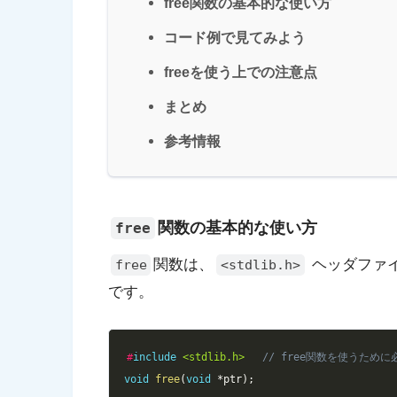
free関数の基本的な使い方
コード例で見てみよう
freeを使う上での注意点
まとめ
参考情報
関数の基本的な使い方
free
関数は、
ヘッダファ
free
<stdlib.h>
です。
#
include
<stdlib.h>
// free関数を使うために
void
free
(
void
*
ptr
)
;