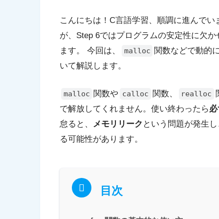
こんにちは！C言語学習、順調に進んでいます
が、Step 6ではプログラムの安定性に
ます。 今回は、
関数などで動的
malloc
いて解説します。
関数や
関数、
malloc
calloc
realloc
で解放してくれません。使い終わったら
必
怠ると、
メモリリーク
という問題が発生し
る可能性があります。
目次