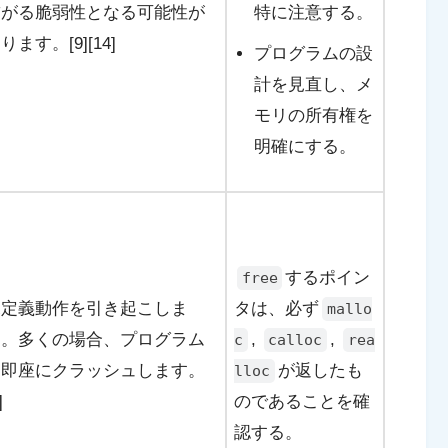
繋がる脆弱性となる可能性が
特に注意する。
ります。[9][14]
プログラムの設
計を見直し、メ
モリの所有権を
明確にする。
するポイン
free
未定義動作を引き起こしま
タは、必ず
mallo
す。多くの場合、プログラム
,
,
c
calloc
rea
は即座にクラッシュします。
が返したも
lloc
]
のであることを確
認する。