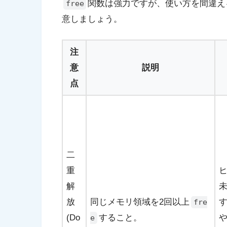
関数は強力ですが、使い方を間違え
free
意しましょう。
注
意
説明
点
二
重
解
放
同じメモリ領域を2回以上
fre
(Do
すること。
e