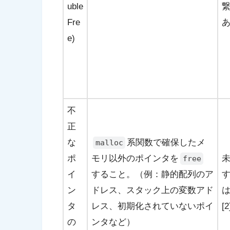
uble
Fre
あ
e)
不
正
な
系関数で確保したメ
malloc
ポ
モリ以外のポインタを
free
イ
すること。（例：静的配列のア
ン
ドレス、スタック上の変数アド
タ
レス、初期化されていないポイ
[2
の
ンタなど）