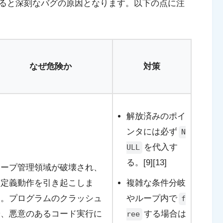
ると深刻なバグの原因となります。以下の点に注
なぜ危険か
対策
解放済みのポイ
ンタには必ず
N
を代入す
ULL
る。[9][13]
ヒープ管理領域が破壊され、
未定義動作を引き起こしま
複雑な条件分岐
す。プログラムのクラッシュ
やループ内で
f
や、悪意のあるコード実行に
する場合は
ree