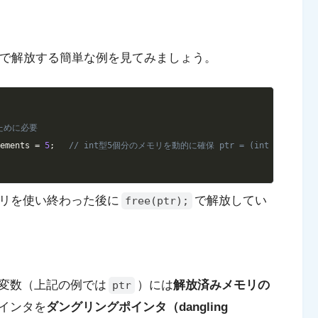
で解放する簡単な例を見てみましょう。
Copy
使うために必要
lements 
=
5
;
// int型5個分のメモリを動的に確保 ptr = (int *)malloc
リを使い終わった後に
で解放してい
free(ptr);
変数（上記の例では
）には
解放済みメモリの
ptr
インタを
ダングリングポインタ（dangling