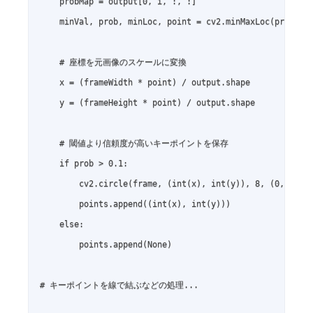
    probMap = output[0, i, :, :]

    minVal, prob, minLoc, point = cv2.minMaxLoc(probMap)
    # 座標を元画像のスケールに変換

    x = (frameWidth * point) / output.shape

    y = (frameHeight * point) / output.shape

    # 閾値より信頼度が高いキーポイントを保存

    if prob > 0.1:

        cv2.circle(frame, (int(x), int(y)), 8, (0, 255, 
        points.append((int(x), int(y)))

    else:

        points.append(None)

# キーポイントを線で結ぶなどの処理...
