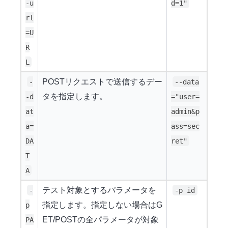
-u
d=1"
rl
=U
R
L
POSTリクエストで送信するデー
-
--data
タを指定します。
-d
="user=
at
admin&p
a=
ass=sec
DA
ret"
T
A
テスト対象とするパラメータを
-
-p id
指定します。指定しない場合はG
p
ET/POSTの全パラメータが対象
PA