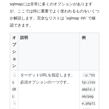
sqlmapには非常に多くのオプションがあります
が、ここでは特に重要でよく使われるものをいくつ
か解説します。完全なリストは `sqlmap -hh` で確
認できます。
オ
説明
例
プ
シ
ョ
ン
ターゲットURLを指定します。
-
-u "ht
必須オプションの一つです。
u
tp://ex
UR
ample.c
L
om/pag
-
e.php?i