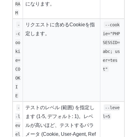
になります。
RA
M
リクエストに含めるCookieを指
-
--cook
定します。
-c
ie="PHP
oo
SESSID=
ki
abc; us
e=
er=tes
CO
t"
OK
I
E
テストのレベル (範囲) を指定し
-
--leve
ます (1-5, デフォルト: 1)。レベ
-l
l=5
ルが高いほど、テストするパラ
ev
メータ (Cookie, User-Agent, Ref
el