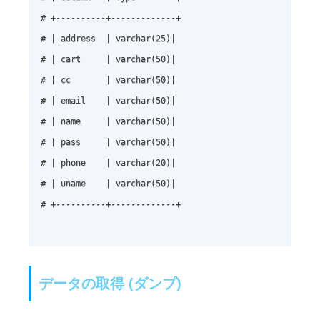
# +----------+-------------+

# | address  | varchar(25)|

# | cart     | varchar(50)|

# | cc       | varchar(50)|

# | email    | varchar(50)|

# | name     | varchar(50)|

# | pass     | varchar(50)|

# | phone    | varchar(20)|

# | uname    | varchar(50)|

# +----------+-------------+

データの取得 (ダンプ)