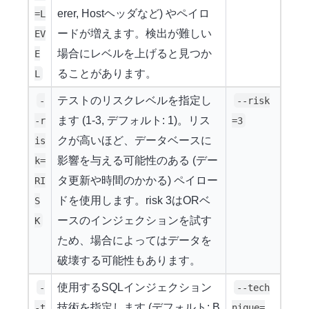
erer, Hostヘッダなど) やペイロ
=L
ードが増えます。検出が難しい
EV
場合にレベルを上げると見つか
E
ることがあります。
L
テストのリスクレベルを指定し
-
--risk
ます (1-3, デフォルト: 1)。リス
-r
=3
クが高いほど、データベースに
is
影響を与える可能性のある (デー
k=
タ更新や時間のかかる) ペイロー
RI
ドを使用します。risk 3はORベ
S
ースのインジェクションを試す
K
ため、場合によってはデータを
破壊する可能性もあります。
使用するSQLインジェクション
-
--tech
技術を指定します (デフォルト: B
-t
nique=