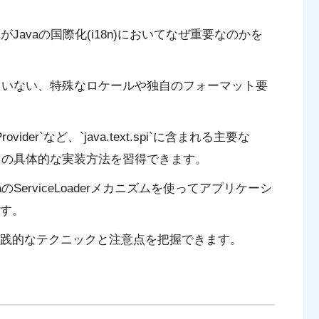
、それがJavaの国際化(i18n)においてなぜ重要なのかを
れていない、特殊なロケールや独自のフォーマット要
atProvider`など、`java.text.spi`に含まれる主要な
face）クラスの具体的な実装方法を習得できます。
ServiceLoaderメカニズムを使ってアプリケーシ
す。
践的なテクニックと注意点を把握できます。