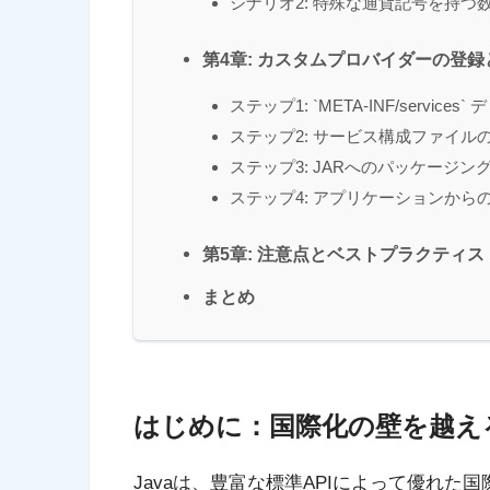
シナリオ2: 特殊な通貨記号を持つ
第4章: カスタムプロバイダーの登録
ステップ1: `META-INF/service
ステップ2: サービス構成ファイル
ステップ3: JARへのパッケージ
ステップ4: アプリケーションから
第5章: 注意点とベストプラクティス
まとめ
はじめに：国際化の壁を越える`java
Javaは、豊富な標準APIによって優れた国際化