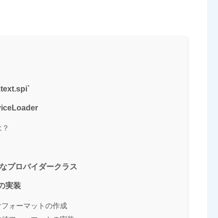
t.spi`
iceLoader
とは？
する主要なプロバイダークラス
の実装
付フォーマットの作成