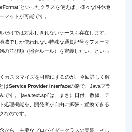
mberFormat`といったクラスを使えば、様々な国や地
ーマットが可能です。
ルだけでは対応しきれないケースも存在します。
地域でしか使われない特殊な通貨記号をフォーマ
列の並び順（照合ルール）を定義したい、といっ
行くカスタマイズを可能にするのが、今回詳しく解
とは
Service Provider Interface
の略で、Javaプラ
`java.text.spi`は、まさに日付、数値、テ
ト処理機能を、開発者が自由に拡張・置換できる
クなのです。
基本的な概念から、主要なプロバイダークラスの実装、そし