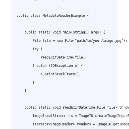
public class MetadataReaderExample {

    public static void main(String[] args) {

        File file = new File("path/to/your/image.jpg");

        try {

            readExifDateTime(file);

        } catch (IOException e) {

            e.printStackTrace();

        }

    }

    public static void readExifDateTime(File file) throw
        ImageInputStream iis = ImageIO.createImageInputS
        Iterator<ImageReader> readers = ImageIO.getImage