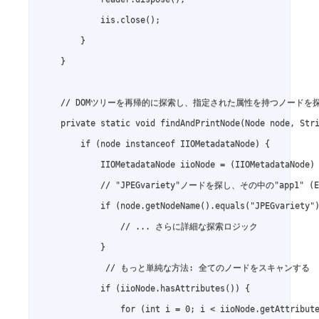
            iis.close();

        }

    }

    // DOMツリーを再帰的に探索し、指定された属性を持つノードを探
    private static void findAndPrintNode(Node node, Stri
        if (node instanceof IIOMetadataNode) {

            IIOMetadataNode iioNode = (IIOMetadataNode) 
            // "JPEGvariety"ノードを探し、その中の"app1"
            if (node.getNodeName().equals("JPEGvariety")
                // ... さらに詳細な探索ロジック

            }

             // もっと単純な方法: 全てのノードをスキャンする

            if (iioNode.hasAttributes()) {

                for (int i = 0; i < iioNode.getAttribute