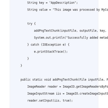
        String key = "AppDescription";

        String value = "This image was processed by MyCo
        try {

            addPngTextChunk(inputFile, outputFile, key, 
            System.out.println("Successfully added metad
        } catch (IOException e) {

            e.printStackTrace();

        }

    }

    public static void addPngTextChunk(File inputFile, F
        ImageReader reader = ImageIO.getImageReadersByFo
        ImageInputStream iis = ImageIO.createImageInputS
        reader.setInput(iis, true);
