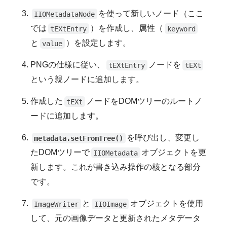
を使って新しいノード（ここ
IIOMetadataNode
では
）を作成し、属性（
tEXtEntry
keyword
と
）を設定します。
value
PNGの仕様に従い、
ノードを
tEXtEntry
tEXt
という親ノードに追加します。
作成した
ノードをDOMツリーのルートノ
tEXt
ードに追加します。
を呼び出し、変更し
metadata.setFromTree()
たDOMツリーで
オブジェクトを更
IIOMetadata
新します。これが書き込み操作の核となる部分
です。
と
オブジェクトを使用
ImageWriter
IIOImage
して、元の画像データと
更新されたメタデータ