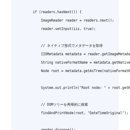
        if (readers.hasNext()) {

            ImageReader reader = readers.next();

            reader.setInput(iis, true);

            // ネイティブ形式でメタデータを取得

            IIOMetadata metadata = reader.getImageMetada
            String nativeFormatName = metadata.getNative
            Node root = metadata.getAsTree(nativeFormatN
            System.out.println("Root node: " + root.getN
            // DOMツリーを再帰的に探索

            findAndPrintNode(root, "DateTimeOriginal");

            reader.dispose();
