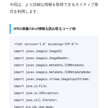
今回は、より詳細な情報を取得できるネイティブ形
式を利用します。
JPEG画像のExif情報を読み取るコード例
<?xml version="1.0" encoding="UTF-8"?>

import javax.imageio.ImageIO;

import javax.imageio.ImageReader;

import javax.imageio.metadata.IIOMetadata;

import javax.imageio.metadata.IIOMetadataNode;

import javax.imageio.stream.ImageInputStream;

import java.io.File;

import java.io.IOException;

import java.util.Iterator;

import org.w3c.dom.Node;
