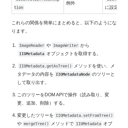
例外
に設定しよ
tion
これらの関係を簡単にまとめると、以下のようにな
ります。
や
から
ImageReader
ImageWriter
オブジェクトを取得する。
IIOMetadata
メソッドを使い、メ
IIOMetadata.getAsTree()
タデータの内容を
のツリーと
IIOMetadataNode
して取り出す。
このツリーをDOM APIで操作（読み取り、変
更、追加、削除）する。
変更したツリーを
IIOMetadata.setFromTree()
や
メソッドで
オブ
mergeTree()
IIOMetadata