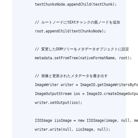
        textChunksNode.appendChild(textChunk);

        // ルートノードにtEXtチャンクの親ノードを追加

        root.appendChild(textChunksNode);

        // 変更したDOMツリーをメタデータオブジェクトに設定

        metadata.setFromTree(nativeFormatName, root);

        // 画像と更新されたメタデータを書き出す

        ImageWriter writer = ImageIO.getImageWritersByFo
        ImageOutputStream ios = ImageIO.createImageOutpu
        writer.setOutput(ios);

        IIOImage iioImage = new IIOImage(image, null, me
        writer.write(null, iioImage, null);
