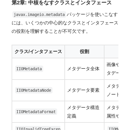
第2章: 中核をなすクラスとインタフェース
パッケージを使いこなす
javax.imageio.metadata
には、いくつかの中心的なクラスとインタフェース
の役割を理解することが不可欠です。
クラス/インタフェース
役割
画像やスト
メタデータ全体
IIOMetadata
タデータオ
メタデータ
メタデータ要素
IIOMetadataNode
ノードを持
メタデータ構造
メタデータ
IIOMetadataFormat
定義
属性や子ノ
IIOInvalidTreeExcep
IIOMetada