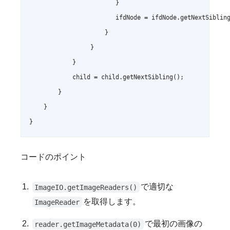
                        }

                        ifdNode = ifdNode.getNextSibling
                     }

                 }

            }

            child = child.getNextSibling();

        }

    }

コードのポイント
で適切な
ImageIO.getImageReaders()
を取得します。
ImageReader
で最初の画像の
reader.getImageMetadata(0)