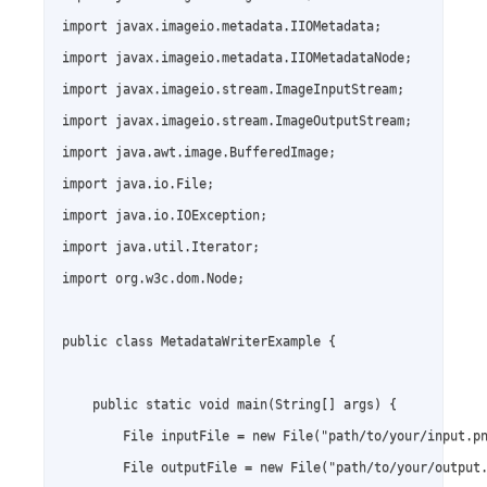
import javax.imageio.metadata.IIOMetadata;

import javax.imageio.metadata.IIOMetadataNode;

import javax.imageio.stream.ImageInputStream;

import javax.imageio.stream.ImageOutputStream;

import java.awt.image.BufferedImage;

import java.io.File;

import java.io.IOException;

import java.util.Iterator;

import org.w3c.dom.Node;

public class MetadataWriterExample {

    public static void main(String[] args) {

        File inputFile = new File("path/to/your/input.pn
        File outputFile = new File("path/to/your/output.