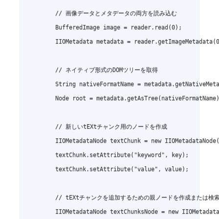
        // 画像データとメタデータの両方を読み込む

        BufferedImage image = reader.read(0);

        IIOMetadata metadata = reader.getImageMetadata(0
        // ネイティブ形式のDOMツリーを取得

        String nativeFormatName = metadata.getNativeMeta
        Node root = metadata.getAsTree(nativeFormatName)
        // 新しいtEXtチャンク用のノードを作成

        IIOMetadataNode textChunk = new IIOMetadataNode(
        textChunk.setAttribute("keyword", key);

        textChunk.setAttribute("value", value);

        // tEXtチャンクを追加するための親ノードを作成または検索
        IIOMetadataNode textChunksNode = new IIOMetadata