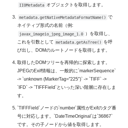
オブジェクトを取得します。
IIOMetadata
で
metadata.getNativeMetadataFormatName()
ネイティブ形式の名前（例:
）を取得し、
javax_imageio_jpeg_image_1.0
これを引数として
を呼
metadata.getAsTree()
び出し、DOMのルートノードを取得します。
取得したDOMツリーを再帰的に探索します。
JPEGのExif情報は、一般的に`markerSequence`
-> `unknown (MarkerTag=”225″)` -> `TIFF` ->
`IFD` -> `TIFFField`といった深い階層に存在しま
す。
`TIFFField`ノードの`number`属性がExifのタグ番
号に対応します。`DateTimeOriginal`は`36867`
です。その子ノードから値を取得します。