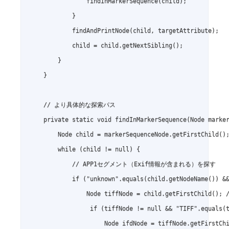
                findInMarkerSequence(child);

            }

            findAndPrintNode(child, targetAttribute);

            child = child.getNextSibling();

        }

    }

    // より具体的な探索パス

    private static void findInMarkerSequence(Node marker
        Node child = markerSequenceNode.getFirstChild();
        while (child != null) {

            // APP1セグメント（Exif情報が含まれる）を探す

            if ("unknown".equals(child.getNodeName()) &&
                Node tiffNode = child.getFirstChild()
                 if (tiffNode != null && "TIFF".equals(t
                     Node ifdNode = tiffNode.getFirstChi