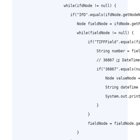
                     while(ifdNode != null) {

                        if("IFD".equals(ifdNode.getNodeN
                           Node fieldNode = ifdNode.getF
                           while(fieldNode != null) {

                                if("TIFFField".equals(fi
                                    String number = fiel
                                    // 36867 は DateTi
                                    if("36867".equals(nu
                                        Node valueNode =
                                        String dateTime 
                                        System.out.pri
                                    }

                                }

                                fieldNode = fieldNode.ge
                           }
