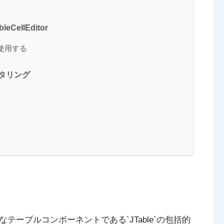
CellEditor
て使用する
ルタリング
力なテーブルコンポーネントである`JTable`の包括的