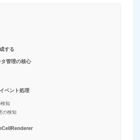
作成する
 データ管理の核心
– イベント処理
択の検知
タ変更の検知
llRenderer