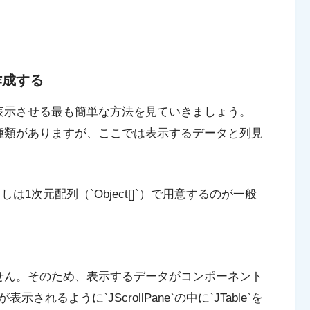
を作成する
面に表示させる最も簡単な方法を見ていきましょう。
かの種類がありますが、ここでは表示するデータと列見
見出しは1次元配列（`Object[]`）で用意するのが一般
りません。そのため、表示するデータがコンポーネント
るように`JScrollPane`の中に`JTable`を