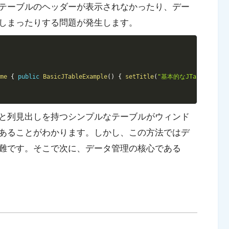
テーブルのヘッダーが表示されなかったり、デー
しまったりする問題が発生します。
Copy
ame
{
public
BasicJTableExample
(
)
{
setTitle
(
"基本的なJTableの例"
)
と列見出しを持つシンプルなテーブルがウィンド
あることがわかります。しかし、この方法ではデ
難です。そこで次に、データ管理の核心である