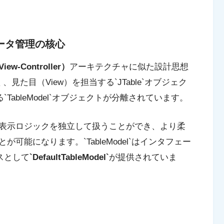
 データ管理の核心
iew-Controller）
アーキテクチャに似た設計思想
、見た目（View）を担当する`JTable`オブジェク
TableModel`オブジェクトが分離されています。
表示ロジックを独立して扱うことができ、より柔
能になります。`TableModel`はインタフェー
スとして
`DefaultTableModel`
が提供されていま