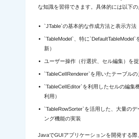
な知識を習得できます。具体的には以下の
`JTable`の基本的な作成方法と表示方法
`TableModel`、特に`DefaultTa
新）
ユーザー操作（行選択、セル編集）を捉
`TableCellRenderer`を用いた
`TableCellEditor`を利用した
利用）
`TableRowSorter`を活用した
ング機能の実装
JavaでGUIアプリケーションを開発す