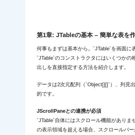
第1章: JTableの基本 – 簡単な表
何事もまずは基本から。`JTable`を画
`JTable`のコンストラクタにはいくつ
出しを直接指定する方法を紹介します。
データは2次元配列（`Object[][]`）、列
的です。
JScrollPaneとの連携が必須
`JTable`自体にはスクロール機能があ
の表示領域を超える場合、スクロールバーが表示され