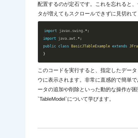
配置するのが定石です。これを忘れると、
タが増えてもスクロールできずに見切れて
import
javax
.
swing
.
*
;
import
java
.
awt
.
*
;
public
class
BasicJTableExample
extends
JFr
}
このコードを実行すると、指定したデータ
ウに表示されます。非常に直感的で簡単で
ータの追加や削除といった動的な操作が困
`TableModel`について学びます。