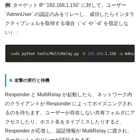
例:
ターゲット IP `192.168.1.150` に対して、ユーザー
`AdminUser` の認証のみをリレーし、成功したらインタラ
クティブシェルを取得する場合（`-c` や `-d` を指定しな
い）：
Copy
sudo
 python tools/MultiRelay.py 
-t
192.168
.1.150 
-u
 AdminU
4. 攻撃の実行と待機
Responder と MultiRelay が起動したら、ネットワーク内
のクライアントが Responder によってポイズニングされ
るのを待ちます。ユーザーが存在しない共有フォルダにア
クセスしたり、ホスト名をタイプミスしたりすると、
Responder が応答し、認証情報が MultiRelay に渡され、
ターゲットへのリレーが試行されます。