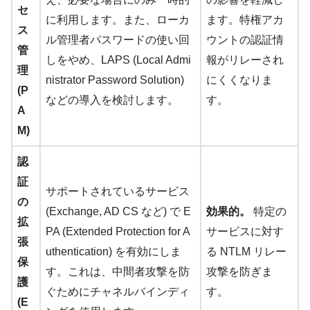
セ
に利用します。また、ローカ
ます。特権アカ
ス
ル管理者パスワードの使い回
ウントの認証情
管
しをやめ、LAPS (Local Admi
報がリレーされ
理
nistrator Password Solution)
にくくなりま
(P
などの導入を検討します。
す。
A
M)
認
証
サポートされているサービス
の
(Exchange, AD CS など) で E
効果的。
特定の
拡
PA (Extended Protection for A
サービスに対す
張
uthentication) を有効にしま
る NTLM リレー
保
す。これは、中間者攻撃を防
攻撃を防ぎま
護
ぐためにチャネルバインディ
す。
(E