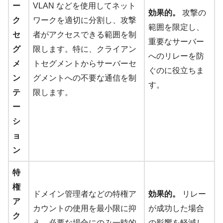
ー
VLAN などを使用してネット
効果的。
攻撃の
ク
ワークを適切に分割し、攻撃
範囲を限定し、
セ
者がアクセスできる範囲を制
重要なサーバー
グ
限します。特に、クライアン
へのリレーを防
メ
トセグメントからサーバーセ
ぐのに役立ちま
ン
グメントへの不要な通信を制
す。
テ
限します。
ー
シ
ョ
ン
特
権
ドメイン管理者などの特権ア
効果的。
リレー
ア
カウントの使用を最小限に抑
が成功した場合
ク
え、必要な場合にのみ一時的
の影響を軽減し