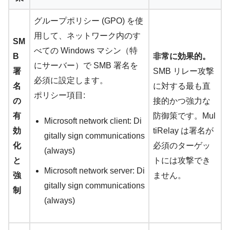
グループポリシー (GPO) を使
用して、ネットワーク内のす
SM
べての Windows マシン（特
B
非常に効果的。
にサーバー）で SMB 署名を
署
SMB リレー攻撃
必須に設定します。
名
に対する最も直
ポリシー項目:
の
接的かつ強力な
有
防御策です。Mul
Microsoft network client: Di
効
tiRelay は署名が
gitally sign communications
化
必須のターゲッ
(always)
と
トには攻撃でき
Microsoft network server: Di
強
ません。
gitally sign communications
制
(always)