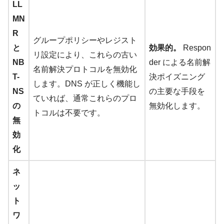
LL
MN
R
グループポリシーやレジスト
と
効果的。
Respon
リ設定により、これらの古い
NB
der による名前解
名前解決プロトコルを無効化
T-
決ポイズニング
します。DNS が正しく機能し
NS
の主要な手段を
ていれば、通常これらのプロ
の
無効化します。
トコルは不要です。
無
効
化
ネ
ッ
ト
ワ