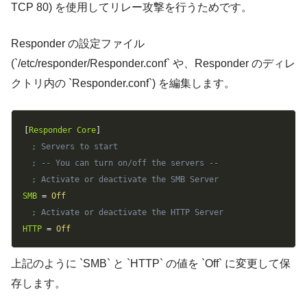
TCP 80) を使用してリレー攻撃を行うためです。
Responder の設定ファイル
(`/etc/responder/Responder.conf` や、Responder のディレ
クトリ内の `Responder.conf`) を編集します。
Copy
[
Responder Core
]
; Servers to start
; -- You can turn on/off the servers --
; Activate or deactivate the SMB Server
SMB
=
Off
; Activate or deactivate the HTTP Server
HTTP
=
Off
上記のように `SMB` と `HTTP` の値を `Off` に変更して保
存します。