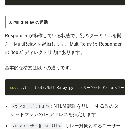
3. MultiRelay の起動
Responder が動作している状態で、別のターミナルを開
き、MultiRelay を起動します。MultiRelay は Responder
の `tools` ディレクトリ内にあります。
基本的な構文は以下の通りです。
Copy
sudo
 python tools/MultiRelay.py 
-t
<
ターゲットIP
>
-u
<
ユーザー
: NTLM 認証をリレーする先のター
-t <ターゲットIP>
ゲットマシンの IP アドレスを指定します。
: リレー対象とするユーザー
-u <ユーザー名 or ALL>