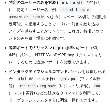
特定のユーザーのみを対象 (
):
の代わり
-u
-u ALL
に、特定のユーザー名（例:
-u Administrator
のようにスペース区切りで複数指
DOMAIN\BackupAdmin
定可能）を指定することで、リレー対象を絞り込み、
ノイズを減らすことができます。これは、特権アカウ
ントのみを狙う場合に有効です。
追加ポートでのリッスン (
):
標準のポート（80,
-p
445）以外に、HTTP/WebDAV/Proxy リクエストをリ
レーするために追加のポートを指定できます。
インタラクティブシェルコマンド:
シェルを取得した場
合、
(Mimikatz実行)、
/
(ファイル転
mimi
get
put
送)、
/
(レジストリ操作)、
reg_read
reg_save
run
(コマンド実行) などの組み込みコマンドを利用して、
ターゲットシステムをさらに調査・操作できます。