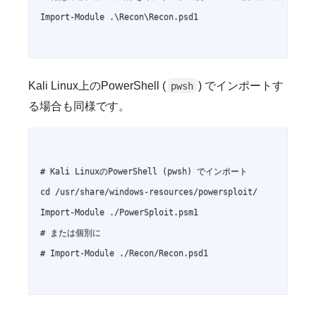
Import-Module .\Recon\Recon.psd1

Kali Linux上のPowerShell (
) でインポートす
pwsh
る場合も同様です。
# Kali LinuxのPowerShell (pwsh) でインポート

cd /usr/share/windows-resources/powersploit/

Import-Module ./PowerSploit.psm1

# または個別に

# Import-Module ./Recon/Recon.psd1
