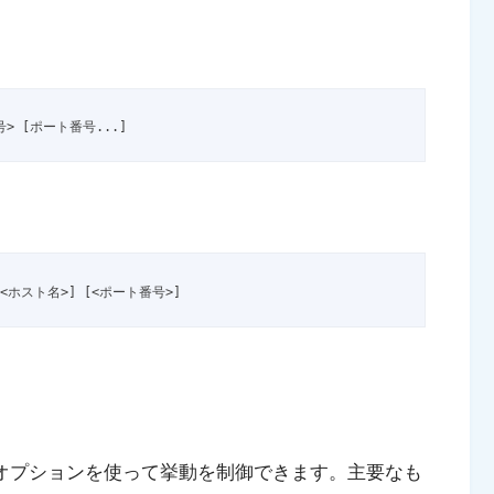
番号> [ポート番号...]
] [<ホスト名>] [<ポート番号>]
オプションを使って挙動を制御できます。主要なも