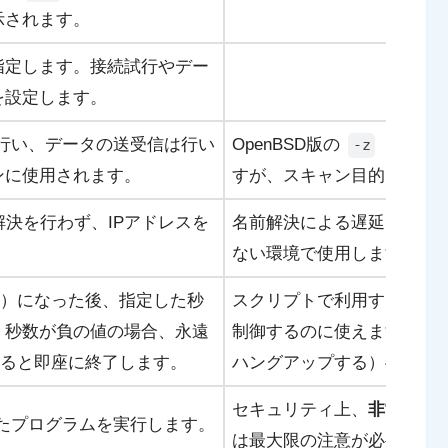
示されます。
指定します。接続試行やデー
を設定します。
を行い、データの送受信は行い
OpenBSD版の
とは挙動
-z
ンに使用されます。
すが、スキャン目的では同
解決を行わず、IPアドレスを
名前解決による遅延を防ぎた
ない環境で使用します。
File）になった後、指定した秒
スクリプトで利用する際や
。秒数が負の値の場合、永遠
制御するのに使えます。tradi
ると即座に終了します。
ハングアップする）への対
セキュリティ上、
非常に危
たプログラムを実行します。
は最大限の注意が必要です