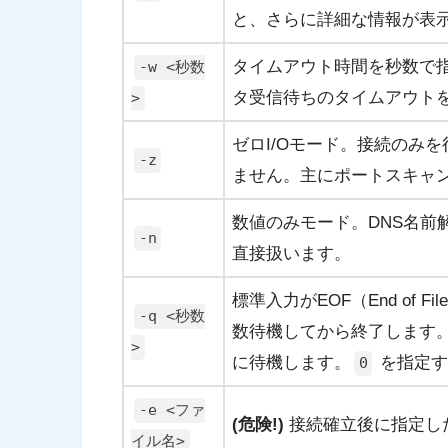
と、さらに詳細な情報が表
タイムアウト時間を秒数で
-w <秒数
タ受信待ちのタイムアウト
>
ゼロI/Oモード。接続のみ
-z
ません。主にポートスキャ
数値のみモード。DNS名前
-n
直接扱います。
標準入力がEOF（End of 
-q <秒数
数待機してから終了します
>
に待機します。
を指定す
0
-e <ファ
(危険!)
接続確立後に指定し
イル名>