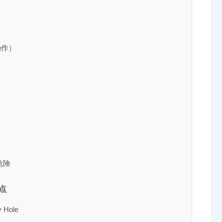
動作）
危険
意点
 Hole