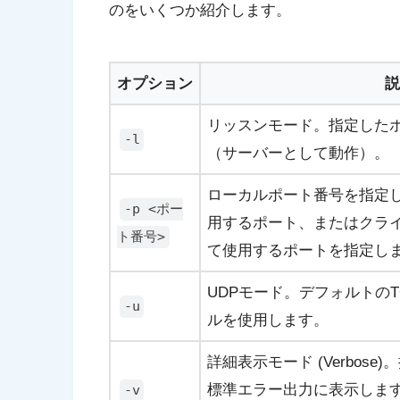
のをいくつか紹介します。
オプション
説
リッスンモード。指定した
-l
（サーバーとして動作）。
ローカルポート番号を指定
-p <ポー
用するポート、またはクラ
ト番号>
て使用するポートを指定し
UDPモード。デフォルトのT
-u
ルを使用します。
詳細表示モード (Verbos
標準エラー出力に表示しま
-v