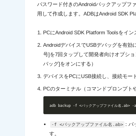
パスワード付きのAndroidバックアップファイルは、
用して作成します。ADBはAndroid SDK Pl
PCにAndroid SDK Platform To
AndroidデバイスでUSBデバッグを有効に
号]を7回タップして開発者向けオプションを
バッグ]をオンにする）
デバイスをPCにUSB接続し、接続モー
PCのターミナル（コマンドプロンプトやP
adb backup 
-f
<
バックアップファイル名.ab
>
-
: 
-f <バックアップファイル名.ab>
す。