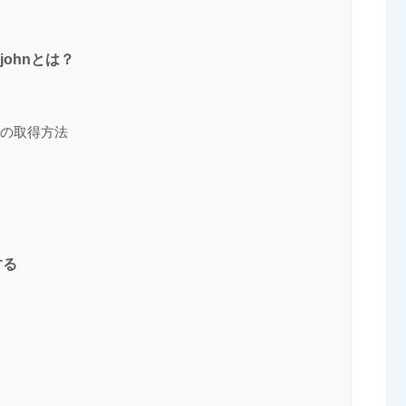
p2johnとは？
) の取得方法
する