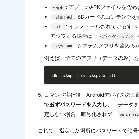
: アプリのAPKファイルを含
-apk
: SDカードのコンテンツ
-shared
: インストールされているす
-all
アップする場合は、
<パッケージ名>
: システムアプリを含め
-system
例えば、全てのアプリ（データのみ）
adb backup 
-f
 mybackup.ab 
-all
コマンド実行後、Androidデバイス
で
必ずパスワードを入力し
、「データを
定しない場合、暗号化されず、
androi
これで、指定した場所にパスワードで暗