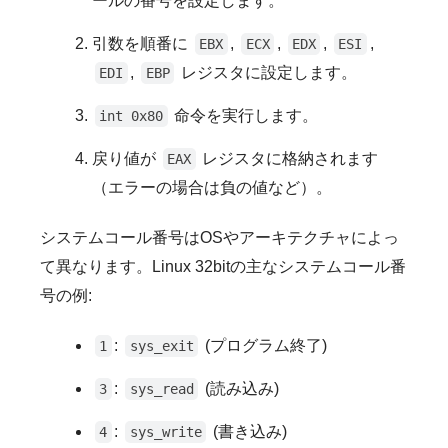
ールの番号を設定します。
引数を順番に
,
,
,
,
EBX
ECX
EDX
ESI
,
レジスタに設定します。
EDI
EBP
命令を実行します。
int 0x80
戻り値が
レジスタに格納されます
EAX
（エラーの場合は負の値など）。
システムコール番号はOSやアーキテクチャによっ
て異なります。Linux 32bitの主なシステムコール番
号の例:
:
(プログラム終了)
1
sys_exit
:
(読み込み)
3
sys_read
:
(書き込み)
4
sys_write