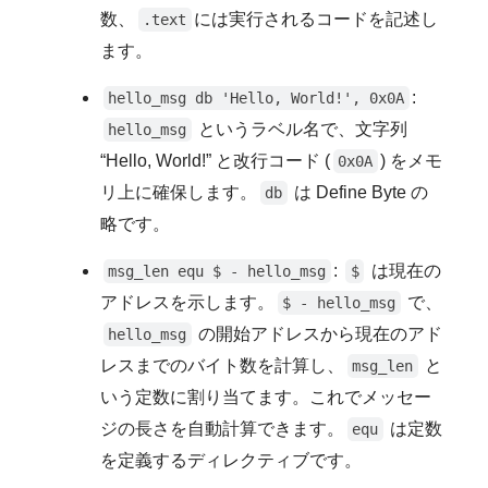
数、
には実行されるコードを記述し
.text
ます。
:
hello_msg db 'Hello, World!', 0x0A
というラベル名で、文字列
hello_msg
“Hello, World!” と改行コード (
) をメモ
0x0A
リ上に確保します。
は Define Byte の
db
略です。
:
は現在の
msg_len equ $ - hello_msg
$
アドレスを示します。
で、
$ - hello_msg
の開始アドレスから現在のアド
hello_msg
レスまでのバイト数を計算し、
と
msg_len
いう定数に割り当てます。これでメッセー
ジの長さを自動計算できます。
は定数
equ
を定義するディレクティブです。