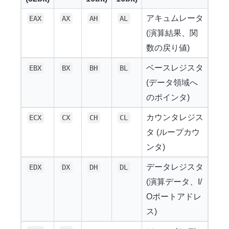
アキュムレータ
EAX
AX
AH
AL
(演算結果、関
数の戻り値)
ベースレジスタ
EBX
BX
BH
BL
(データ領域へ
のポインタ)
カウンタレジス
ECX
CX
CH
CL
タ (ループカウ
ンタ)
データレジスタ
EDX
DX
DH
DL
(演算データ、I/
Oポートアドレ
ス)