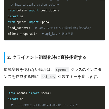
# !pip install python-dotenv
from
 dotenv 
import
import
from
 openai 
import
 OpenAI

load_dotenv
(
)
# .env ファイルから環境変数を読み込む
client 
=
 OpenAI
(
)
# api_key 引数は不要
2. クライアント初期化時に直接指定する
環境変数を使わない場合は、
クラスのインスタ
OpenAI
ンスを作成する際に
引数でキーを渡します。
api_key
Copy
from
 openai 
import
import
# ここでは例としてos.environを使っていますが、