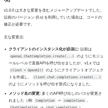
v1.0.0 は大きな変更を含むメジャーアップデートでした。
以前のバージョン (0.x) を利用していた場合は、コードの
修正が必要です。
主な変更点:
クライアントのインスタンス化が必須に:
以前は
のようにモジュ
openai.ChatCompletion.create(...)
ールレベルで直接APIを呼び出せましたが、v1.x では
のようにクライアントオブジェク
client = OpenAI()
トを作成し、
client.chat.completions.create(...)
のようにメソッドを呼び出す形式になりました。
メソッド名の変更:
多くのAPI呼び出しのパスが変更さ
れました（例:
->
,
Completion
completions
->
）。
ChatCompletion
chat.completions