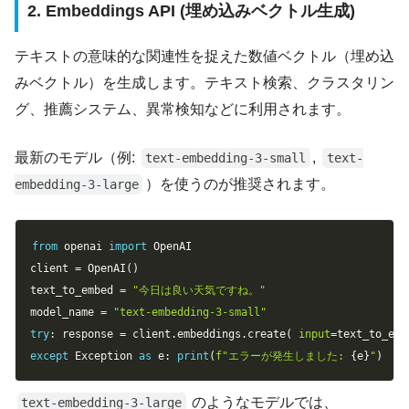
2. Embeddings API (埋め込みベクトル生成)
テキストの意味的な関連性を捉えた数値ベクトル（埋め込
みベクトル）を生成します。テキスト検索、クラスタリン
グ、推薦システム、異常検知などに利用されます。
最新のモデル（例:
,
text-embedding-3-small
text-
）を使うのが推奨されます。
embedding-3-large
Copy
from
 openai 
import
 OpenAI

client 
=
 OpenAI
(
)
text_to_embed 
=
"今日は良い天気ですね。"
model_name 
=
"text-embedding-3-small"
try
:
 response 
=
 client
.
embeddings
.
create
(
input
=
text_to_emb
except
 Exception 
as
 e
:
print
(
f"エラーが発生しました: 
{
e
}
"
)
のようなモデルでは、
text-embedding-3-large