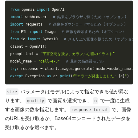
Copy
from
 openai 
import
import
 webbrowser 
# 結果をブラウザで開くため (オプション)
import
 requests 
# 画像をダウンロードするため (オプション)
from
 PIL 
import
 Image 
# 画像を表示するため (オプション)
from
 io 
import
 BytesIO 
# メモリ上で画像を扱うため (オプション)
client 
=
 OpenAI
(
)
prompt_text 
=
"宇宙空間を飛ぶ、カラフルな猫のイラスト"
model_name 
=
"dall-e-3"
# 最新の高画質モデル
try
:
 response 
=
 client
.
images
.
generate
(
 model
=
model_name
,
 p
except
 Exception 
as
 e
:
print
(
f"エラーが発生しました: 
{
e
}
"
)
パラメータはモデルによって指定できる値が異な
size
ります。
で画質を選択でき、
で一度に生成
quality
n
する画像の数を指定します。
で、画像
response_format
のURLを受け取るか、Base64エンコードされたデータを
受け取るかを選べます。