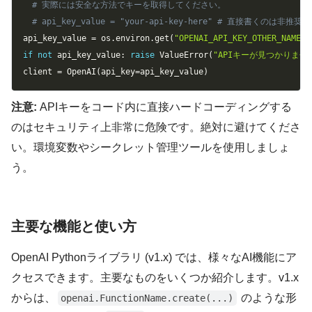
# 実際には安全な方法でキーを取得してください。
# api_key_value = "your-api-key-here" # 直接書くのは非推奨
api_key_value 
=
 os
.
environ
.
get
(
"OPENAI_API_KEY_OTHER_NAME"
)
if
not
 api_key_value
:
raise
 ValueError
(
"APIキーが見つかりま
client 
=
 OpenAI
(
api_key
=
api_key_value
)
注意:
APIキーをコード内に直接ハードコーディングする
のはセキュリティ上非常に危険です。絶対に避けてくださ
い。環境変数やシークレット管理ツールを使用しましょ
う。
主要な機能と使い方
OpenAI Pythonライブラリ (v1.x) では、様々なAI機能にア
クセスできます。主要なものをいくつか紹介します。v1.x
からは、
のような形
openai.FunctionName.create(...)