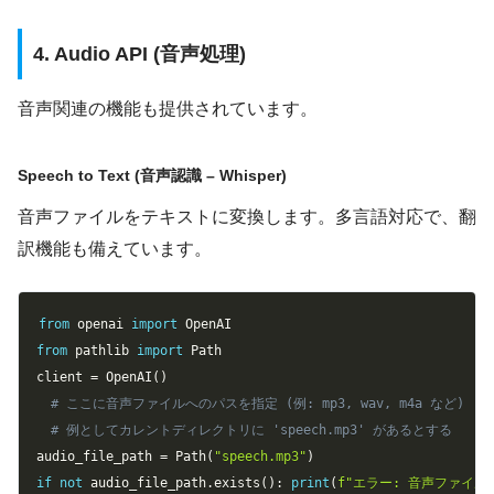
4. Audio API (音声処理)
音声関連の機能も提供されています。
Speech to Text (音声認識 – Whisper)
音声ファイルをテキストに変換します。多言語対応で、翻
訳機能も備えています。
Copy
from
 openai 
import
from
 pathlib 
import
 Path

client 
=
 OpenAI
(
)
# ここに音声ファイルへのパスを指定 (例: mp3, wav, m4a など)
# 例としてカレントディレクトリに 'speech.mp3' があるとする
audio_file_path 
=
 Path
(
"speech.mp3"
)
if
not
 audio_file_path
.
exists
(
)
:
print
(
f"エラー: 音声ファイル