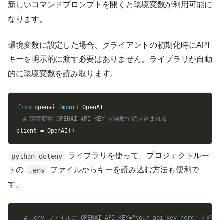
新しいコマンドプロンプトを開くと環境変数が利用可能に
なります。
環境変数に設定した場合、クライアントの初期化時にAPI
キーを明示的に渡す必要はありません。ライブラリが自動
的に環境変数を読み取ります。
Copy
from
 openai 
import
# 環境変数 OPENAI_API_KEY が自動で読み込まれる
client 
=
 OpenAI
(
)
ライブラリを使って、プロジェクトルー
python-dotenv
トの
ファイルからキーを読み込む方法も便利で
.env
す。
Copy
# .env ファイルに OPENAI_API_KEY="your-api-key-here" と記述