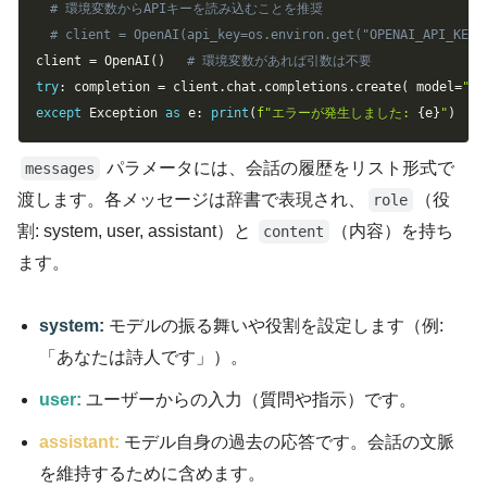
# 環境変数からAPIキーを読み込むことを推奨
# client = OpenAI(api_key=os.environ.get("OPENAI_API_KEY"
client 
=
 OpenAI
(
)
# 環境変数があれば引数は不要
try
:
 completion 
=
 client
.
chat
.
completions
.
create
(
 model
=
"gp
except
 Exception 
as
 e
:
print
(
f"エラーが発生しました: 
{
e
}
"
)
パラメータには、会話の履歴をリスト形式で
messages
渡します。各メッセージは辞書で表現され、
（役
role
割: system, user, assistant）と
（内容）を持ち
content
ます。
system:
モデルの振る舞いや役割を設定します（例:
「あなたは詩人です」）。
user:
ユーザーからの入力（質問や指示）です。
assistant:
モデル自身の過去の応答です。会話の文脈
を維持するために含めます。