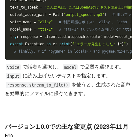
client 
=
 OpenAI
(
)
text_to_speak 
=
"こんにちは、これはOpenAIのテキスト読み上げ機能
output_audio_path 
=
 Path
(
"output_speech.mp3"
)
# 出力ファイ
voice_name 
=
"alloy"
# 利用可能なボイス: 'alloy', 'echo', 'fab
model_name 
=
"tts-1"
# "tts-1" (リアルタイム向け) or "tts-1
try
:
 response 
=
 client
.
audio
.
speech
.
create
(
 model
=
model_nam
except
 Exception 
as
 e
:
print
(
f"エラーが発生しました: 
{
e
}
"
)
# finally: # if 'pygame' in locals() and pygame.mixer.g
で話者を選択し、
で品質を選びます。
voice
model
に読み上げたいテキストを指定します。
input
を使うと、生成された音声
response.stream_to_file()
を効率的にファイルに保存できます。
バージョン1.0.0での主な変更点 (2023年11月
頃)