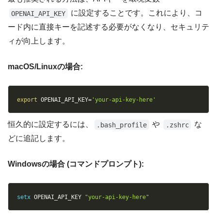
に設定することです。これにより、コ
OPENAI_API_KEY
ード内に直接キーを記述する必要がなくなり、セキュリテ
ィが向上します。
macOS/Linuxの場合:
Copy
export
OPENAI_API_KEY
=
'your-api-key-here'
恒久的に設定するには、
や
な
.bash_profile
.zshrc
どに追記します。
Windowsの場合 (コマンドプロンプト):
Copy
setx
 OPENAI_API_KEY 
"your-api-key-here"