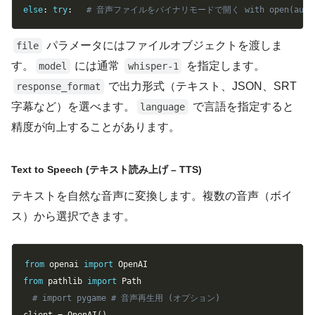
else
:
try
:
# 音声ファイルをバイナリモードで開く with open(audio_file_
パラメータにはファイルオブジェクトを渡しま
file
す。
には通常
を指定します。
model
whisper-1
で出力形式（テキスト、JSON、SRT
response_format
字幕など）を選べます。
で言語を指定すると
language
精度が向上することがあります。
Text to Speech (テキスト読み上げ – TTS)
テキストを自然な音声に変換します。複数の音声（ボイ
ス）から選択できます。
Copy
from
 openai 
import
from
 pathlib 
import
# import pygame # 音声再生用 (オプション)