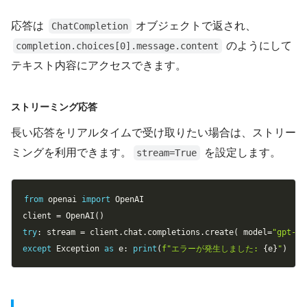
応答は
オブジェクトで返され、
ChatCompletion
のようにして
completion.choices[0].message.content
テキスト内容にアクセスできます。
ストリーミング応答
長い応答をリアルタイムで受け取りたい場合は、ストリー
ミングを利用できます。
を設定します。
stream=True
Copy
from
 openai 
import
 OpenAI

client 
=
 OpenAI
(
)
try
:
 stream 
=
 client
.
chat
.
completions
.
create
(
 model
=
"gpt-4o
except
 Exception 
as
 e
:
print
(
f"エラーが発生しました: 
{
e
}
"
)