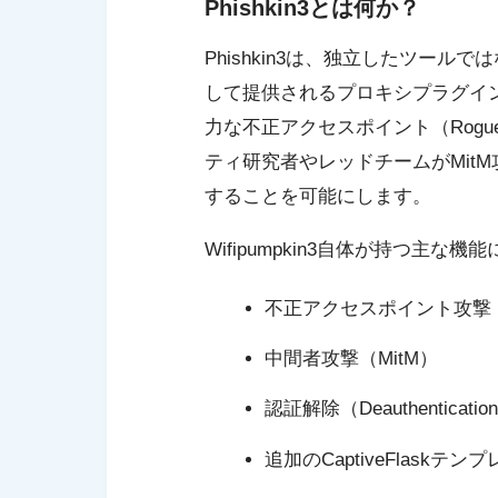
Phishkin3とは何か？
Phishkin3は、独立したツールで
して提供されるプロキシプラグインです。
力な不正アクセスポイント（Rogu
ティ研究者やレッドチームがMit
することを可能にします。
Wifipumpkin3自体が持つ主
不正アクセスポイント攻撃
中間者攻撃（MitM）
認証解除（Deauthentica
追加のCaptiveFlaskテ