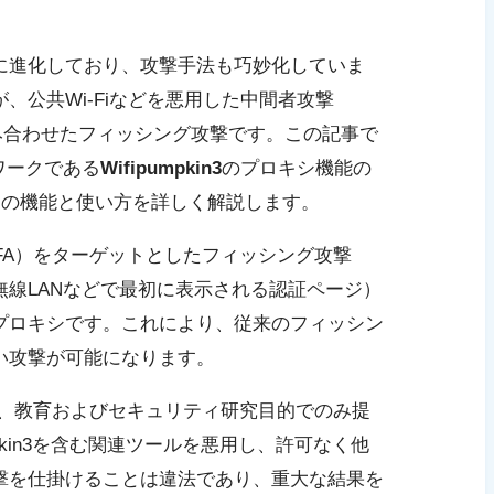
に進化しており、攻撃手法も巧妙化していま
、公共Wi-Fiなどを悪用した中間者攻撃
MitM）と組み合わせたフィッシング攻撃です。この記事で
ワークである
Wifipumpkin3
のプロキシ機能の
その機能と使い方を詳しく解説します。
（MFA）をターゲットとしたフィッシング攻撃
線LANなどで最初に表示される認証ページ）
プロキシです。これにより、従来のフィッシン
い攻撃が可能になります。
、教育およびセキュリティ研究目的でのみ提
hishkin3を含む関連ツールを悪用し、許可なく他
撃を仕掛けることは違法であり、重大な結果を