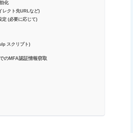
有効化
リダイレクト先URLなど)
設定 (必要に応じて)
lp スクリプト)
iでのMFA認証情報窃取