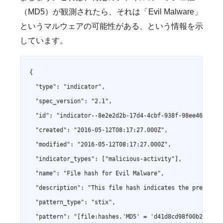
（MD5）が観測されたら、それは「Evil Malware」
というマルウェアの可能性がある、という情報を示
しています。
{

  "type": "indicator",

  "spec_version": "2.1",

  "id": "indicator--8e2e2d2b-17d4-4cbf-938f-98ee46b3cd3f
  "created": "2016-05-12T08:17:27.000Z",

  "modified": "2016-05-12T08:17:27.000Z",

  "indicator_types": ["malicious-activity"],

  "name": "File hash for Evil Malware",

  "description": "This file hash indicates the presence 
  "pattern_type": "stix",

  "pattern": "[file:hashes.'MD5' = 'd41d8cd98f00b204e980