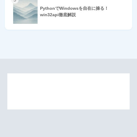
PythonでWindowsを自在に操る！
win32api徹底解説
HOME
© 2026 Omomuki Tech All rights reserved.