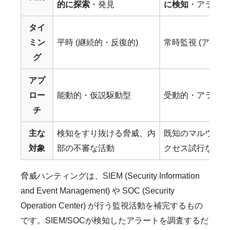
的に探索
・発見
に検知
・アラート
タイ
ミン
平時 (継続的・反復的)
常時監視 (アラー
グ
アプ
ロー
能動的
・仮説駆動型
受動的
・アラート
チ
主な
検知をすり抜ける脅威、内
既知のマルウェア
対象
部の不審な活動
クセス試行など
脅威ハンティングは、SIEM (Security Information
and Event Management) や SOC (Security
Operation Center) が行う監視活動を補完するもの
です。SIEM/SOCが検知したアラートを調査するだ