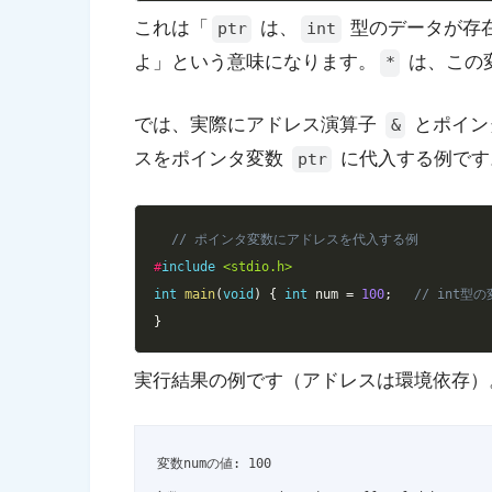
これは「
は、
型のデータが存
ptr
int
よ」という意味になります。
は、この
*
では、実際にアドレス演算子
とポイン
&
スをポインタ変数
に代入する例です
ptr
// ポインタ変数にアドレスを代入する例
#
include
<stdio.h>
int
main
(
void
)
{
int
 num 
=
100
;
// int型の
}
実行結果の例です（アドレスは環境依存）
変数numの値: 100
