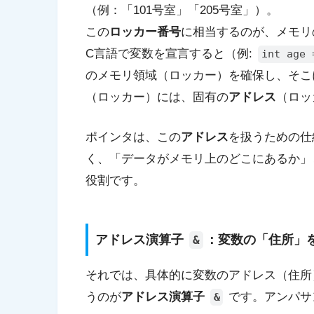
（例：「101号室」「205号室」）。
この
ロッカー番号
に相当するのが、メモリ
C言語で変数を宣言すると（例:
int age 
のメモリ領域（ロッカー）を確保し、そ
（ロッカー）には、固有の
アドレス
（ロッ
ポインタは、この
アドレス
を扱うための仕
く、「データがメモリ上のどこにあるか」
役割です。
アドレス演算子
：変数の「住所」
&
それでは、具体的に変数のアドレス（住所
うのが
アドレス演算子
です。アンパサン
&