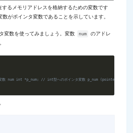
在するメモリアドレスを格納するための変数です
変数がポインタ変数であることを示しています。
タ変数を使ってみましょう。変数
のアドレ
num
。
Copy
変数 num int *p_num; // int型へのポインタ変数 p_num (pointer to
。