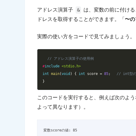
アドレス演算子
は、変数の前に付ける
&
ドレスを取得することができます。「
〜の
実際の使い方をコードで見てみましょう。
// アドレス演算子の使用例
#
include
<stdio.h>
int
main
(
void
)
{
int
 score 
=
85
;
// int型
}
このコードを実行すると、例えば次のよう
よって異なります）。
変数scoreの値: 85
