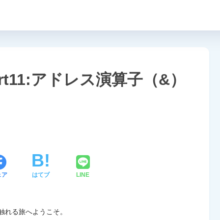
art11:アドレス演算子（&）
ェア
はてブ
LINE
に触れる旅へようこそ。