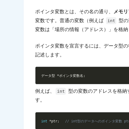
ポインタ変数とは、その名の通り、
メモリ
変数です。普通の変数（例えば
型の
int
変数は「場所の情報（アドレス）」を格納
ポインタ変数を宣言するには、データ型
記述します。
データ型 
*
ポインタ変数名
;
例えば、
型の変数のアドレスを格納
int
す。
int
*
ptr
;
// int型のデータへのポインタ変数 pt