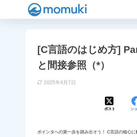
[C言語のはじめ方] P
と間接参照（*）
2025年4月7日
ポスト
シ
ポインタへの第一歩を踏み出そう！ C言語の核心