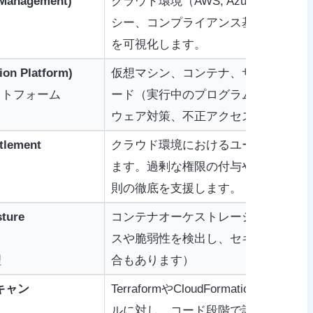
 Management)
クラウド環境（AWS, Azure, G
シー、コンプライアンス基準からの逸
を可視化します。
on Platform)
仮想マシン、コンテナ、サーバーレス
ットフォーム
ード（実行中のプログラムや処理）を
ウェア対策、不正アクセス検知などの
itlement
クラウド環境におけるユーザーやサー
ます。過剰な権限の付与や未使用アカ
則の徹底を支援します。
ture
コンテナオーケストレーションツールであ
スや脆弱性を検出し、セキュリティを
理
合もあります）
 スキャン
TerraformやCloudFormatio
ルに対し、コード段階で設定ミスやセ