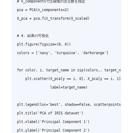
# n_componentsで圧縮後の次元数を指定

pca = PCA(n_components=2)

X_pca = pca.fit_transform(X_scaled)

# 4. 結果の可視化

plt.figure(figsize=(8, 6))

colors = ['navy', 'turquoise', 'darkorange']

for color, i, target_name in zip(colors,, target_names):
    plt.scatter(X_pca[y == i, 0], X_pca[y == i, 1], colo
                label=target_name)

plt.legend(loc='best', shadow=False, scatterpoints=1)

plt.title('PCA of IRIS dataset')

plt.xlabel('Principal Component 1')

plt.ylabel('Principal Component 2')
