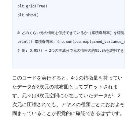
plt.grid(True)

plt.show()

# どのくらい元の情報を保持できているか（累積寄与率）を確認

print(f"累積寄与率: {np.sum(pca.explained_variance_ratio_)
# 例: 0.9577 → 2つの主成分で元の情報の約95.8%を説明できている

このコードを実行すると、4つの特徴量を持ってい
たデータが2次元の散布図としてプロットされま
す。元々は4次元空間に存在していたデータが、2
次元に圧縮されても、アヤメの種類ごとにおおよそ
固まっていることが視覚的に確認できるはずです。