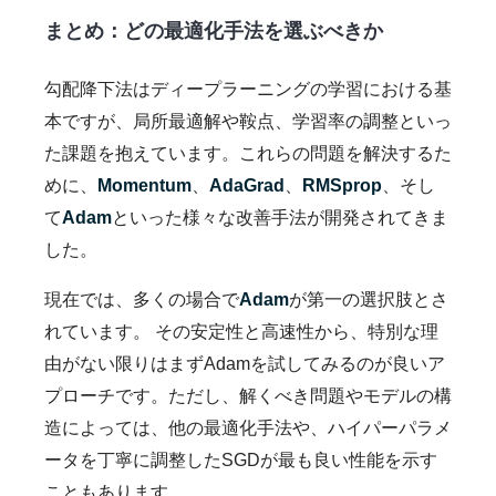
まとめ：どの最適化手法を選ぶべきか
勾配降下法はディープラーニングの学習における基
本ですが、局所最適解や鞍点、学習率の調整といっ
た課題を抱えています。これらの問題を解決するた
めに、
Momentum
、
AdaGrad
、
RMSprop
、そし
て
Adam
といった様々な改善手法が開発されてきま
した。
現在では、多くの場合で
Adam
が第一の選択肢とさ
れています。 その安定性と高速性から、特別な理
由がない限りはまずAdamを試してみるのが良いア
プローチです。ただし、解くべき問題やモデルの構
造によっては、他の最適化手法や、ハイパーパラメ
ータを丁寧に調整したSGDが最も良い性能を示す
こともあります。