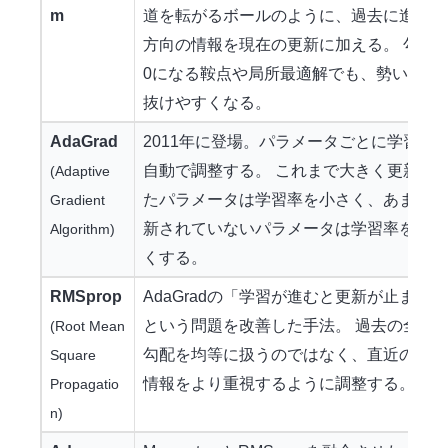
m
道を転がるボールのように、過去に進んだ
方向の情報を現在の更新に加える。 勾配
0になる鞍点や局所最適解でも、勢いで通
抜けやすくなる。
AdaGrad
2011年に登場。パラメータごとに学習率
自動で調整する。 これまで大きく更新さ
(Adaptive
たパラメータは学習率を小さく、あまり更
Gradient
新されていないパラメータは学習率を大き
Algorithm)
くする。
RMSprop
AdaGradの「学習が進むと更新が止まる」
という問題を改善した手法。 過去の全て
(Root Mean
勾配を均等に扱うのではなく、直近の勾配
Square
情報をより重視するように調整する。
Propagatio
n)