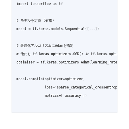
import tensorflow as tf

# モデルを定義 (省略)

model = tf.keras.models.Sequential([...])

# 最適化アルゴリズムにAdamを指定

# 他にも tf.keras.optimizers.SGD() や tf.keras.optimize
optimizer = tf.keras.optimizers.Adam(learning_rate=0.001
model.compile(optimizer=optimizer,

              loss='sparse_categorical_crossentropy',

              metrics=['accuracy'])
