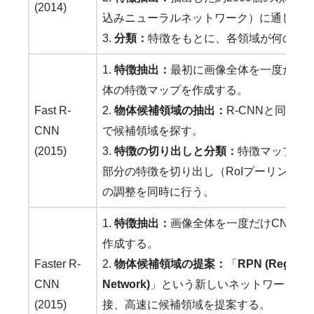
(2014)
込みニューラルネットワーク）に通して
3. 
分類：
特徴をもとに、各領域が何の物
1. 
特徴抽出：
最初に画像全体を一度だけC
体の特徴マップを作成する。
Fast R-
2. 
物体候補領域の抽出：
R-CNNと同じく「Se
CNN 
で候補領域を探す。
(2015)
3. 
特徴の切り出しと分類：
特徴マップか
部分の特徴を切り出し（RoIプーリング
の調整を同時に行う。
1. 
特徴抽出：
画像全体を一度だけCNNに
作成する。
Faster R-
2. 
物体候補領域の提案：
「
RPN (Region P
CNN 
Network)
」という新しいネットワークが
(2015)
接、高速に候補領域を提案する。