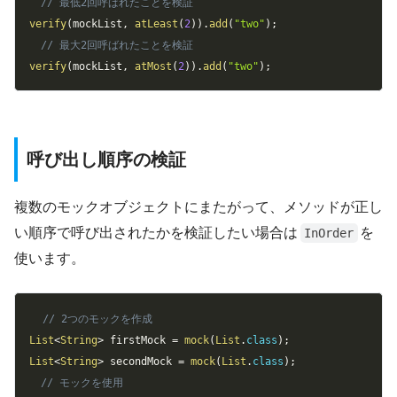
// 最低2回呼ばれたことを検証
verify
(
mockList
,
atLeast
(
2
)
)
.
add
(
"two"
)
;
// 最大2回呼ばれたことを検証
verify
(
mockList
,
atMost
(
2
)
)
.
add
(
"two"
)
;
呼び出し順序の検証
複数のモックオブジェクトにまたがって、メソッドが正し
い順序で呼び出されたかを検証したい場合は
を
InOrder
使います。
Copy
// 2つのモックを作成
List
<
String
>
 firstMock 
=
mock
(
List
.
class
)
;
List
<
String
>
 secondMock 
=
mock
(
List
.
class
)
;
// モックを使用