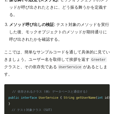
ッドが呼び出されたときに、どう振る舞うかを定義す
る。
メソッド呼び出しの検証:
テスト対象のメソッドを実行
した後、モックオブジェクトのメソッドが期待通りに
呼び出されたかを確認する。
ここでは、簡単なサンプルコードを通して具体的に見てい
きましょう。ユーザー名を取得して挨拶を返す
Greeter
クラスと、その依存先である
があるとしま
UserService
す。
Copy
// 依存されるクラス (例: データベースと通信する)
public
interface
UserService
{
String
getUserName
(
int
 id
)
;
}
// テスト対象クラス (SUT)