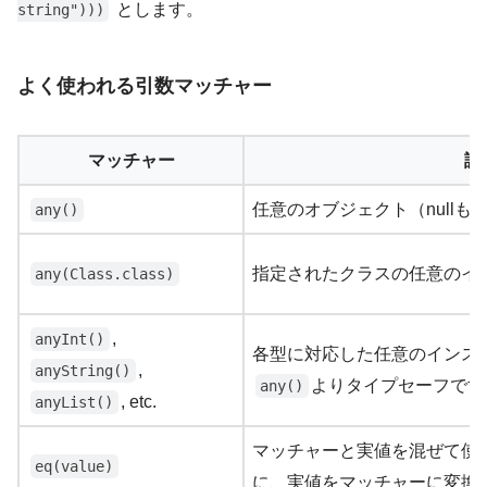
とします。
string")))
よく使われる引数マッチャー
マッチャー
説
任意のオブジェクト（null
any()
指定されたクラスの任意のイ
any(Class.class)
,
anyInt()
各型に対応した任意のインス
,
anyString()
よりタイプセーフです
any()
, etc.
anyList()
マッチャーと実値を混ぜて使
eq(value)
に、実値をマッチャーに変換