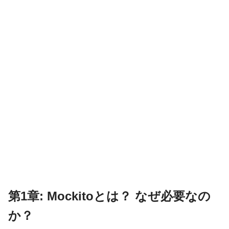
第1章: Mockitoとは？ なぜ必要なの
か？