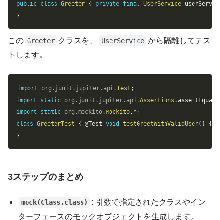
public
class
Greeter
{
private
final
UserService
 userServic
}
この
クラスを、
から隔離してテス
Greeter
UserService
トします。
Copy
import
org
.
junit
.
jupiter
.
api
.
Test
;
import
static
org
.
junit
.
jupiter
.
api
.
Assertions
.
assertEquals
import
static
org
.
mockito
.
Mockito
.
*
;
class
GreeterTest
{
@Test
void
testGreetWithValidUser
(
)
{
}
3ステップのまとめ
:
引数で指定されたクラスやイン
mock(Class.class)
ターフェースのモックオブジェクトを生成します。