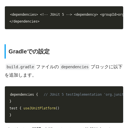
Copy
<dependencies> <!-- JUnit 5 --> <dependency> <groupId>org.j
</dependencies>
Gradleでの設定
ファイルの
ブロックに以下
build.gradle
dependencies
を追加します。
Copy
dependencies 
{
// JUnit 5 testImplementation 'org.junit.j
}
test 
{
useJUnitPlatform
(
)
}