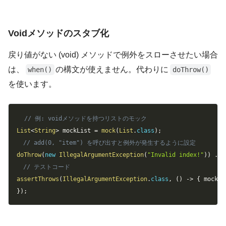
Voidメソッドのスタブ化
戻り値がない (void) メソッドで例外をスローさせたい場合
は、
の構文が使えません。代わりに
when()
doThrow()
を使います。
Copy
// 例: voidメソッドを持つリストのモック
List
<
String
>
 mockList 
=
mock
(
List
.
class
)
;
// add(0, "item") を呼び出すと例外が発生するように設定
doThrow
(
new
IllegalArgumentException
(
"Invalid index!"
)
)
.
wh
// テストコード
assertThrows
(
IllegalArgumentException
.
class
,
(
)
->
{
 mockLi
}
)
;