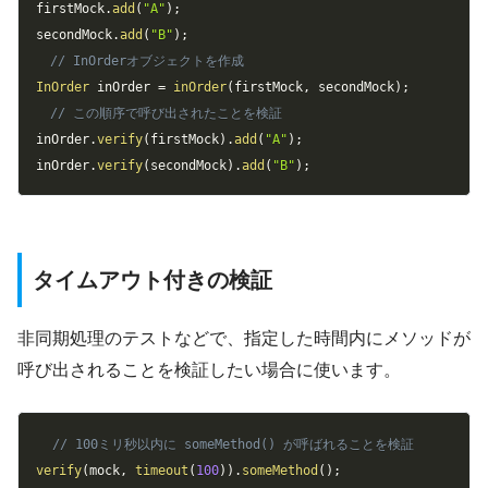
firstMock
.
add
(
"A"
)
;
secondMock
.
add
(
"B"
)
;
// InOrderオブジェクトを作成
InOrder
 inOrder 
=
inOrder
(
firstMock
,
 secondMock
)
;
// この順序で呼び出されたことを検証
inOrder
.
verify
(
firstMock
)
.
add
(
"A"
)
;
inOrder
.
verify
(
secondMock
)
.
add
(
"B"
)
;
タイムアウト付きの検証
非同期処理のテストなどで、指定した時間内にメソッドが
呼び出されることを検証したい場合に使います。
Copy
// 100ミリ秒以内に someMethod() が呼ばれることを検証
verify
(
mock
,
timeout
(
100
)
)
.
someMethod
(
)
;