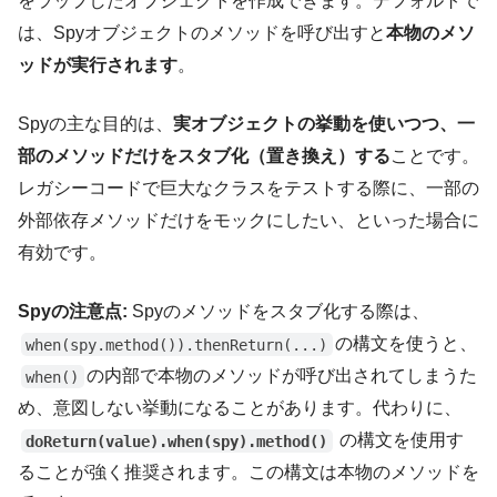
をラップしたオブジェクトを作成できます。デフォルトで
は、Spyオブジェクトのメソッドを呼び出すと
本物のメソ
ッドが実行されます
。
Spyの主な目的は、
実オブジェクトの挙動を使いつつ、一
部のメソッドだけをスタブ化（置き換え）する
ことです。
レガシーコードで巨大なクラスをテストする際に、一部の
外部依存メソッドだけをモックにしたい、といった場合に
有効です。
Spyの注意点:
Spyのメソッドをスタブ化する際は、
の構文を使うと、
when(spy.method()).thenReturn(...)
の内部で本物のメソッドが呼び出されてしまうた
when()
め、意図しない挙動になることがあります。代わりに、
の構文を使用す
doReturn(value).when(spy).method()
ることが強く推奨されます。この構文は本物のメソッドを