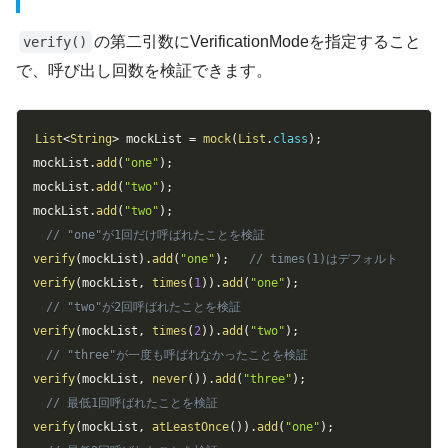
の第二引数にVerificationModeを指定すること
verify()
で、呼び出し回数を検証できます。
Copy
List
<
String
>
 mockList 
=
mock
(
List
.
class
)
;
mockList
.
add
(
"one"
)
;
mockList
.
add
(
"two"
)
;
mockList
.
add
(
"two"
)
;
// "one"が1回だけ呼ばれたことを検証
verify
(
mockList
)
.
add
(
"one"
)
;
// times(1)はデフォルト
verify
(
mockList
,
times
(
1
)
)
.
add
(
"one"
)
;
// "two"が2回呼ばれたことを検証
verify
(
mockList
,
times
(
2
)
)
.
add
(
"two"
)
;
// "three"が一度も呼ばれなかったことを検証
verify
(
mockList
,
never
(
)
)
.
add
(
"three"
)
;
// 最低1回呼ばれたことを検証
verify
(
mockList
,
atLeastOnce
(
)
)
.
add
(
"one"
)
;