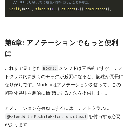
// 100ミリ秒以内に最低2回呼ばれることを検証
verify
(
mock
,
timeout
(
100
)
.
atLeast
(
2
)
)
.
someMethod
(
)
;
第6章: アノテーションでもっと便利
に
これまで見てきた
メソッドは直感的ですが、テス
mock()
トクラス内に多くのモックが必要になると、記述が冗長に
なりがちです。Mockitoはアノテーションを使って、この
初期化処理を劇的に簡潔にする方法を提供します。
アノテーションを有効にするには、テストクラスに
を付与する必要
@ExtendWith(MockitoExtension.class)
があります。