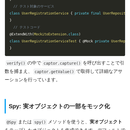
// テスト対象のサービス
class
UserRegistrationService
{
private
final
UserRepositor
}
// テストコード
@ExtendWith
(
MockitoExtension
.
class
)
class
UserRegistrationServiceTest
{
@Mock
private
UserRepos
}
の中で
を呼び出すことで引
verify()
captor.capture()
数を捕まえ、
で取得して詳細なアサ
captor.getValue()
ーションを行っています。
Spy: 実オブジェクトの一部をモック化
または
メソッドを使うと、
実オブジェクト
@Spy
spy()