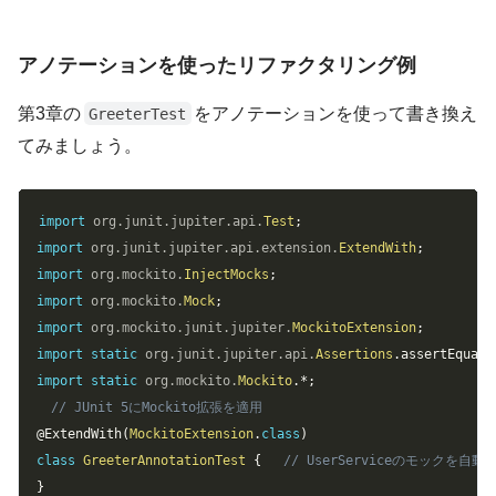
アノテーションを使ったリファクタリング例
第3章の
をアノテーションを使って書き換え
GreeterTest
てみましょう。
Copy
import
org
.
junit
.
jupiter
.
api
.
Test
;
import
org
.
junit
.
jupiter
.
api
.
extension
.
ExtendWith
;
import
org
.
mockito
.
InjectMocks
;
import
org
.
mockito
.
Mock
;
import
org
.
mockito
.
junit
.
jupiter
.
MockitoExtension
;
import
static
org
.
junit
.
jupiter
.
api
.
Assertions
.
assertEquals
import
static
org
.
mockito
.
Mockito
.
*
;
// JUnit 5にMockito拡張を適用
@ExtendWith
(
MockitoExtension
.
class
)
class
GreeterAnnotationTest
{
// UserServiceのモックを自動生成 
}