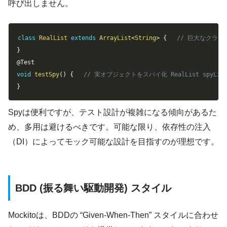
呼び出しません。
Copy
class
RealList
extends
ArrayList
<
String
>
{
// 巨大なクラ
}
@Test
void
testSpy
(
)
{
// 実オブジェクトをスパイ化 RealList spyList = 
}
Spyは便利ですが、テスト設計が複雑になる傾向があるた
め、多用は避けるべきです。可能な限り、依存性の注入
（DI）によってモック可能な設計を目指すのが理想です。
BDD (振る舞い駆動開発) スタイル
Mockitoは、BDDの “Given-When-Then” スタイルに合わせ