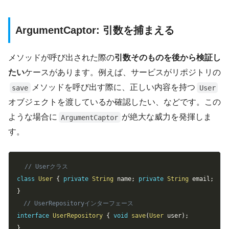
ArgumentCaptor: 引数を捕まえる
メソッドが呼び出された際の
引数そのものを後から検証し
たい
ケースがあります。例えば、サービスがリポジトリの
メソッドを呼び出す際に、正しい内容を持つ
save
User
オブジェクトを渡しているか確認したい、などです。この
ような場合に
が絶大な威力を発揮しま
ArgumentCaptor
す。
Copy
// Userクラス
class
User
{
private
String
 name
;
private
String
 email
;
/
}
// UserRepositoryインターフェース
interface
UserRepository
{
void
save
(
User
 user
)
;
}