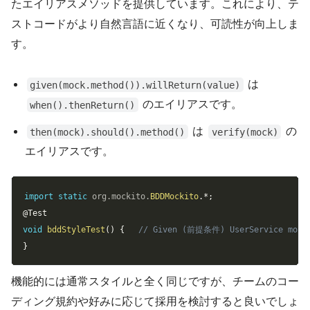
たエイリアスメソッドを提供しています。これにより、テ
ストコードがより自然言語に近くなり、可読性が向上しま
す。
は
given(mock.method()).willReturn(value)
のエイリアスです。
when().thenReturn()
は
の
then(mock).should().method()
verify(mock)
エイリアスです。
Copy
import
static
org
.
mockito
.
BDDMockito
.
*
;
@Test
void
bddStyleTest
(
)
{
// Given (前提条件) UserService mockU
}
機能的には通常スタイルと全く同じですが、チームのコー
ディング規約や好みに応じて採用を検討すると良いでしょ