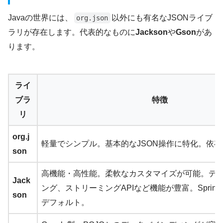
Javaの世界には、
以外にも有名なJSONライブ
org.json
ラリが存在します。代表的なものに
Jackson
や
Gson
があ
ります。
ライ
ブラ
特徴
リ
org.j
軽量でシンプル。基本的なJSON操作に特化。依
son
高機能・高性能。柔軟なカスタマイズが可能。デ
Jack
ング、ストリーミングAPIなど機能が豊富。Spring Fr
son
デフォルト。