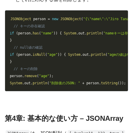
Copy
JSONObject
 person 
=
new
JSONObject
(
"{\"name\":\"Jiro Tanak
// キーの存在確認
if
(
person
.
has
(
"name"
)
)
{
System
.
out
.
println
(
"nameキーは存在
}
// null値の確認
if
(
person
.
isNull
(
"age"
)
)
{
System
.
out
.
println
(
"ageの値はnu
}
// キーの削除
person
.
remove
(
"age"
)
;
System
.
out
.
println
(
"削除後のJSON: "
+
 person
.
toString
(
)
)
;
第4章: 基本的な使い方 – JSONArray