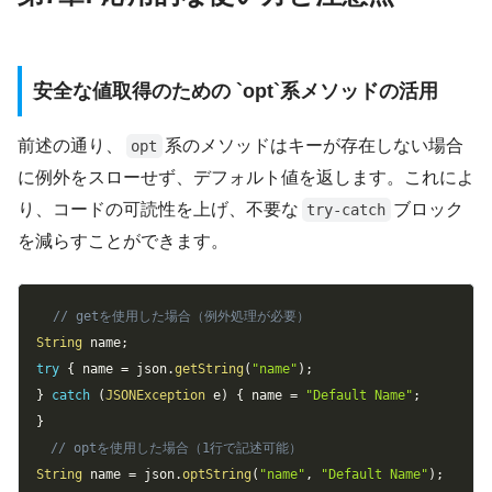
安全な値取得のための `opt`系メソッドの活用
前述の通り、
系のメソッドはキーが存在しない場合
opt
に例外をスローせず、デフォルト値を返します。これによ
り、コードの可読性を上げ、不要な
ブロック
try-catch
を減らすことができます。
Copy
// getを使用した場合（例外処理が必要）
String
 name
;
try
{
 name 
=
 json
.
getString
(
"name"
)
;
}
catch
(
JSONException
 e
)
{
 name 
=
"Default Name"
;
}
// optを使用した場合（1行で記述可能）
String
 name 
=
 json
.
optString
(
"name"
,
"Default Name"
)
;