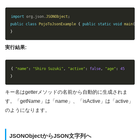
Copy
import
org
.
json
.
JSONObject
;
public
class
PojoToJsonExample
{
public
static
void
main
(
St
}
実行結果:
Copy
{
"name"
:
"Shiro Suzuki"
,
"active"
:
false
,
"age"
:
45
}
キー名はgetterメソッドの名前から自動的に生成されま
す。「getName」は「name」、「isActive」は「active」
のようになります。
JSONObjectからJSON文字列へ