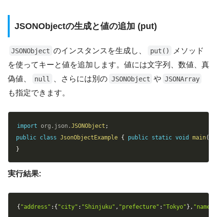
JSONObjectの生成と値の追加 (put)
のインスタンスを生成し、
メソッド
JSONObject
put()
を使ってキーと値を追加します。値には文字列、数値、真
偽値、
、さらには別の
や
null
JSONObject
JSONArray
も指定できます。
Copy
import
org
.
json
.
JSONObject
;
public
class
JsonObjectExample
{
public
static
void
main
(
St
}
実行結果:
Copy
{
"address"
:
{
"city"
:
"Shinjuku"
,
"prefecture"
:
"Tokyo"
}
,
"name"