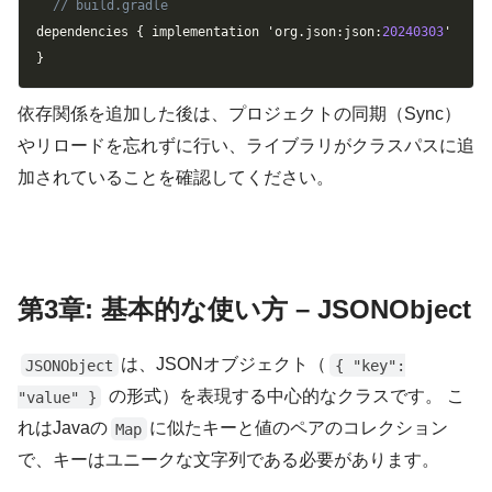
// build.gradle
dependencies 
{
 implementation 'org
.
json
:
json
:
20240303
' 
/
}
依存関係を追加した後は、プロジェクトの同期（Sync）
やリロードを忘れずに行い、ライブラリがクラスパスに追
加されていることを確認してください。
第3章: 基本的な使い方 – JSONObject
は、JSONオブジェクト（
JSONObject
{ "key":
の形式）を表現する中心的なクラスです。 こ
"value" }
れはJavaの
に似たキーと値のペアのコレクション
Map
で、キーはユニークな文字列である必要があります。