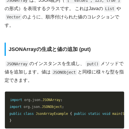
は、JSON配列（
JSONArray
[ "value1", 123, true ]
の形式）を表現するクラスです。 これはJavaの
や
List
のように、順序付けられた値のコレクションで
Vector
す。
JSONArrayの生成と値の追加 (put)
のインスタンスを生成し、
メソッドで
JSONArray
put()
値を追加します。値は
と同様に様々な型を指
JSONObject
定できます。
Copy
import
org
.
json
.
JSONArray
;
import
org
.
json
.
JSONObject
;
public
class
JsonArrayExample
{
public
static
void
main
(
Str
}