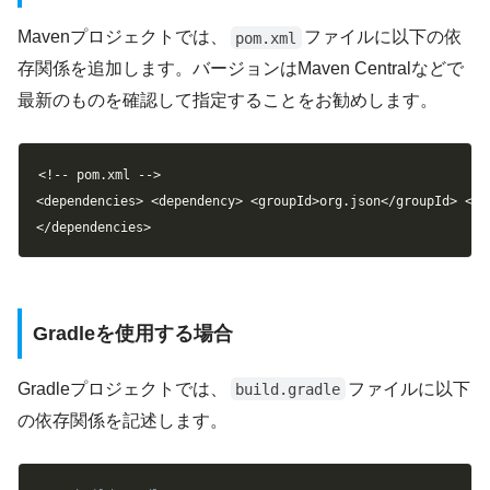
Mavenプロジェクトでは、
ファイルに以下の依
pom.xml
存関係を追加します。バージョンはMaven Centralなどで
最新のものを確認して指定することをお勧めします。
Copy
<
!
--
 pom
.
xml 
--
>
<
dependencies
>
<
dependency
>
<
groupId
>
org
.
json
<
/
groupId
>
<
ar
<
/
dependencies
>
Gradleを使用する場合
Gradleプロジェクトでは、
ファイルに以下
build.gradle
の依存関係を記述します。
Copy