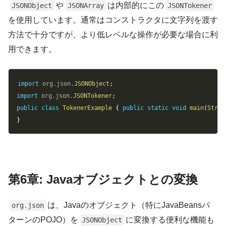
や
は内部的にこの
JSONObject
JSONArray
JSONTokener
を使用しています。通常はコンストラクタに文字列を渡す
方法で十分ですが、より低レベルな操作が必要な場合に利
用できます。
Copy
import
org
.
json
.
JSONObject
;
import
org
.
json
.
JSONTokener
;
public
class
TokenerExample
{
public
static
void
main
(
Strin
}
第6章: Javaオブジェクトとの変換
は、Javaのオブジェクト（特にJavaBeansパ
org.json
ターンのPOJO）を
に変換する便利な機能も
JSONObject