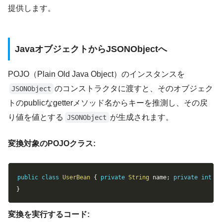
提供します。
JavaオブジェクトからJSONObjectへ
POJO（Plain Old Java Object）のインスタンスを
のコンストラクタに渡すと、そのオブジェク
JSONObject
トのpublicなgetterメソッド名からキーを推測し、その戻
り値を値とする
が生成されます。
JSONObject
変換対象のPOJOクラス:
Copy
public
class
UserBean
{
private
String
 name
;
private
int
 a
}
変換を実行するコード: