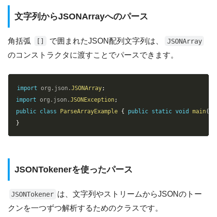
文字列からJSONArrayへのパース
角括弧
で囲まれたJSON配列文字列は、
[]
JSONArray
のコンストラクタに渡すことでパースできます。
Copy
import
org
.
json
.
JSONArray
;
import
org
.
json
.
JSONException
;
public
class
ParseArrayExample
{
public
static
void
main
(
St
}
JSONTokenerを使ったパース
は、文字列やストリームからJSONのトー
JSONTokener
クンを一つずつ解析するためのクラスです。