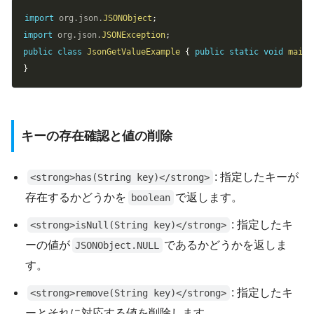
Copy
import
org
.
json
.
JSONObject
;
import
org
.
json
.
JSONException
;
public
class
JsonGetValueExample
{
public
static
void
main
(
}
キーの存在確認と値の削除
: 指定したキーが
<strong>has(String key)</strong>
存在するかどうかを
で返します。
boolean
: 指定したキ
<strong>isNull(String key)</strong>
ーの値が
であるかどうかを返しま
JSONObject.NULL
す。
: 指定したキ
<strong>remove(String key)</strong>
ーとそれに対応する値を削除します。