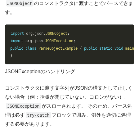
のコンストラクタに渡すことでパースできま
JSONObject
す。
Copy
import
org
.
json
.
JSONObject
;
import
org
.
json
.
JSONException
;
public
class
ParseObjectExample
{
public
static
void
main
(
S
}
JSONExceptionのハンドリング
コンストラクタに渡す文字列がJSONの構文として正しく
ない場合（例：括弧が閉じていない、コロンがない）、
がスローされます。 そのため、パース処
JSONException
理は必ず
ブロックで囲み、例外を適切に処理
try-catch
する必要があります。