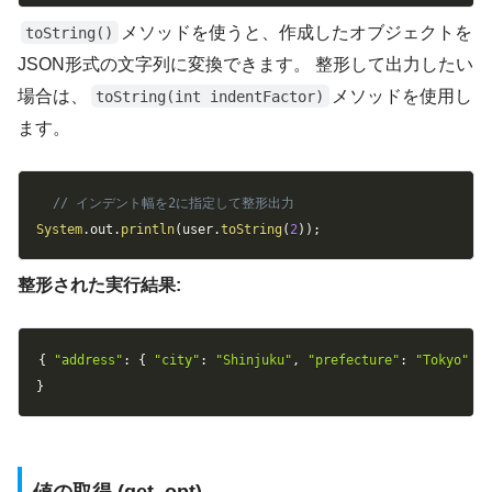
メソッドを使うと、作成したオブジェクトを
toString()
JSON形式の文字列に変換できます。 整形して出力したい
場合は、
メソッドを使用し
toString(int indentFactor)
ます。
Copy
// インデント幅を2に指定して整形出力
System
.
out
.
println
(
user
.
toString
(
2
)
)
;
整形された実行結果:
Copy
{
"address"
:
{
"city"
:
"Shinjuku"
,
"prefecture"
:
"Tokyo"
}
}