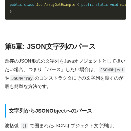
public
class
JsonArrayGetExample
{
public
static
void
main
(
}
第5章: JSON文字列のパース
既存のJSON形式の文字列をJavaオブジェクトとして扱い
たい場合、つまり「パース」したい場合は、
JSONObject
や
のコンストラクタにその文字列を渡すのが
JSONArray
最も簡単な方法です。
文字列からJSONObjectへのパース
波括弧
で囲まれたJSONオブジェクト文字列は、
{}