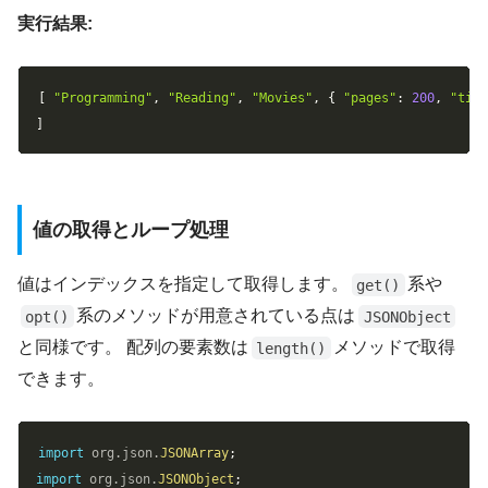
実行結果:
Copy
[
"Programming"
,
"Reading"
,
"Movies"
,
{
"pages"
:
200
,
"tit
]
値の取得とループ処理
値はインデックスを指定して取得します。
系や
get()
系のメソッドが用意されている点は
opt()
JSONObject
と同様です。 配列の要素数は
メソッドで取得
length()
できます。
Copy
import
org
.
json
.
JSONArray
;
import
org
.
json
.
JSONObject
;