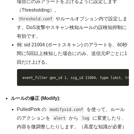
場合にのみアラートを上げるように設定します
（Thresholding）。
やルールオプション内で設定しま
threshold.conf
す。DoS攻撃やスキャン検知ルールの誤検知抑制に
有効です。
例: sid 21004 (ポートスキャン) のアラートを、60秒
間に5回以上検知した場合にのみ、送信元IPごとに1
回だけ上げる。
Copy
event_filter gen_id 1, sig_id 21004, type limit, trac
ルールの修正 (Modify):
PulledPork の
を使って、ルール
modifysid.conf
のアクションを
から
に変更したり、
alert
log
内容を微調整したりします。（高度な知識が必要）