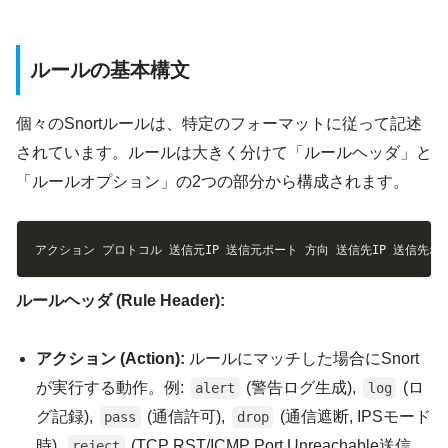
ルールの基本構文
個々のSnortルールは、特定のフォーマットに従って記述
されています。ルールは大きく分けて「ルールヘッダ」と
「ルールオプション」の2つの部分から構成されます。
Copy
アクション プロトコル 送信元IP 送信元ポート 方向 送信先IP 送信先ポ
ルールヘッダ (Rule Header):
アクション (Action):
ルールにマッチした場合にSnort
が実行する動作。例:
(警告ログ生成),
(ロ
alert
log
グ記録),
(通信許可),
(通信遮断, IPSモード
pass
drop
時),
(TCP RST/ICMP Port Unreachable送信,
reject