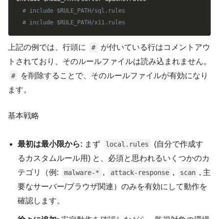
# include $RULE_PATH/sql.rules
# include $RULE_PATH/x11.rules
上記の例では、行頭に
が付いている行はコメントアウ
#
トされており、そのルールファイルは読み込まれません。
を削除することで、そのルールファイルが有効になり
#
ます。
基本戦略
最初は最小限から:
まず
(自分で作成す
local.rules
るカスタムルール用) と、必須と思われるいくつかのカ
テゴリ（例:
,
,
, 主
malware-*
attack-response
scan
要なサーバー/ブラウザ関連）のみを有効にして動作を
確認します。