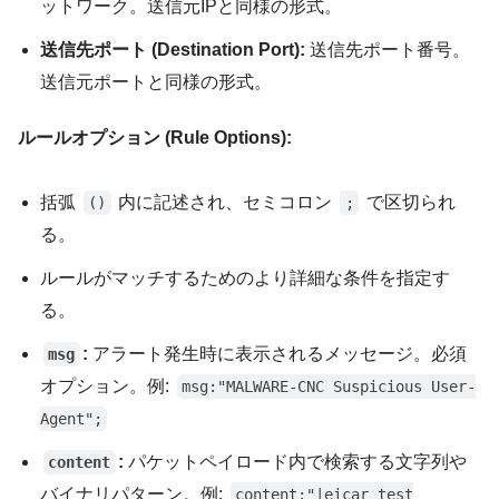
ットワーク。送信元IPと同様の形式。
送信先ポート (Destination Port):
送信先ポート番号。
送信元ポートと同様の形式。
ルールオプション (Rule Options):
括弧
内に記述され、セミコロン
で区切られ
()
;
る。
ルールがマッチするためのより詳細な条件を指定す
る。
:
アラート発生時に表示されるメッセージ。必須
msg
オプション。例:
msg:"MALWARE-CNC Suspicious User-
Agent";
:
パケットペイロード内で検索する文字列や
content
バイナリパターン。例:
content:"|eicar test