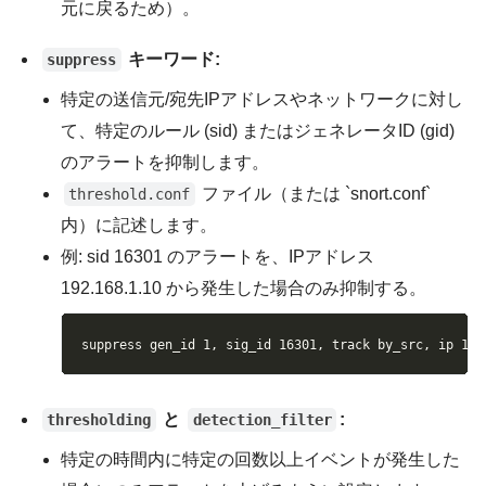
元に戻るため）。
キーワード:
suppress
特定の送信元/宛先IPアドレスやネットワークに対し
て、特定のルール (sid) またはジェネレータID (gid)
のアラートを抑制します。
ファイル（または `snort.conf`
threshold.conf
内）に記述します。
例: sid 16301 のアラートを、IPアドレス
192.168.1.10 から発生した場合のみ抑制する。
Copy
suppress gen_id 1, sig_id 16301, track by_src, ip 192
と
:
thresholding
detection_filter
特定の時間内に特定の回数以上イベントが発生した