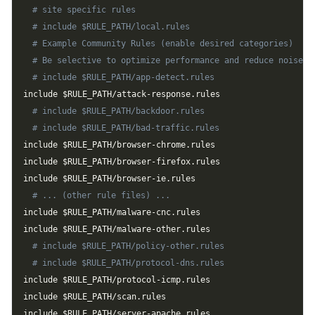
# site specific rules
# include $RULE_PATH/local.rules
# Example Community Rules (enable desired categories)
# Be selective to optimize performance and reduce noise
# include $RULE_PATH/app-detect.rules
include 
$RULE_PATH
# include $RULE_PATH/backdoor.rules
# include $RULE_PATH/bad-traffic.rules
include 
$RULE_PATH
/browser-chrome.rules

include 
$RULE_PATH
/browser-firefox.rules

include 
$RULE_PATH
# ... (other rule files) ...
include 
$RULE_PATH
/malware-cnc.rules

include 
$RULE_PATH
# include $RULE_PATH/policy-other.rules
# include $RULE_PATH/protocol-dns.rules
include 
$RULE_PATH
/protocol-icmp.rules

include 
$RULE_PATH
/scan.rules

include 
$RULE_PATH