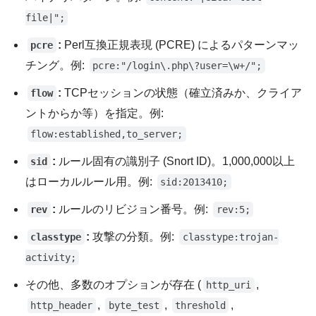
file|";
:
Perl互換正規表現 (PCRE) によるパターンマッ
pcre
チング。例:
pcre:"/login\.php\?user=\w+/";
:
TCPセッションの状態（確立済みか、クライア
flow
ントからか等）を指定。例:
flow:established,to_server;
:
ルール固有の識別子 (Snort ID)。1,000,000以上
sid
はローカルルール用。例:
sid:2013410;
:
ルールのリビジョン番号。例:
rev
rev:5;
:
攻撃の分類。例:
classtype
classtype:trojan-
activity;
その他、多数のオプションが存在 (
,
http_uri
,
,
,
http_header
byte_test
threshold