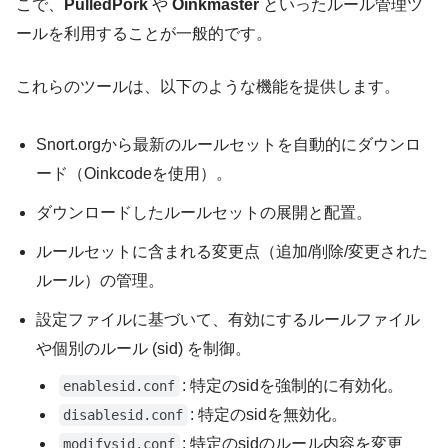
こで、
PulledPork
や
Oinkmaster
といったルール管理ツ
ールを利用することが一般的です。
これらのツールは、以下のような機能を提供します。
Snort.orgから最新のルールセットを自動的にダウンロ
ード（Oinkcodeを使用）。
ダウンロードしたルールセットの展開と配置。
ルールセットに含まれる変更点（追加/削除/変更された
ルール）の管理。
設定ファイルに基づいて、有効にするルールファイル
や個別のルール (sid) を制御。
: 特定のsidを強制的に有効化。
enablesid.conf
: 特定のsidを無効化。
disablesid.conf
: 特定のsidのルール内容を変更
modifysid.conf