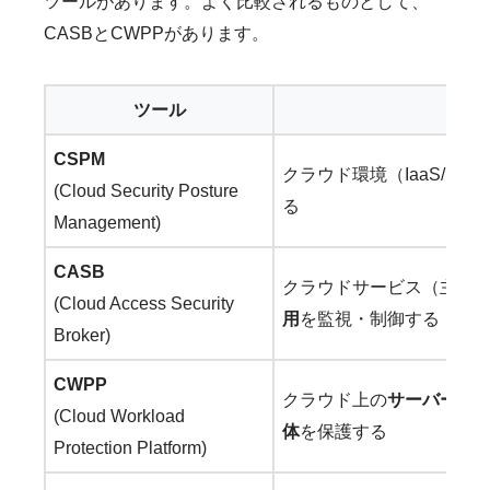
ツールがあります。よく比較されるものとして、
CASBとCWPPがあります。
ツール
主
CSPM
クラウド環境（IaaS/Paa
(Cloud Security Posture
る
Management)
CASB
クラウドサービス（主にS
(Cloud Access Security
用
を監視・制御する
Broker)
CWPP
クラウド上の
サーバーや
(Cloud Workload
体
を保護する
Protection Platform)