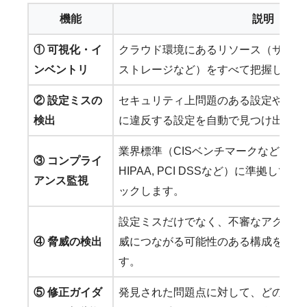
機能
説明
① 可視化・イ
クラウド環境にあるリソース（サーバ
ンベントリ
ストレージなど）をすべて把握し、一
② 設定ミスの
セキュリティ上問題のある設定や、自
検出
に違反する設定を自動で見つけ出しま
業界標準（CISベンチマークなど）や法
③ コンプライ
HIPAA, PCI DSSなど）に準拠し
アンス監視
ックします。
設定ミスだけでなく、不審なアクティ
④ 脅威の検出
威につながる可能性のある構成を検出
す。
⑤ 修正ガイダ
発見された問題点に対して、どのよう